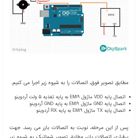
مطابق تصویر فوق، اتصالات را به شیوه زیر اجرا می کنیم.
اتصال پایه VDD ماژول EM19 به پایه تغذیه ۵ ولت آردوینو
اتصال پایه GND ماژول EM19 به پایه GND آردوینو
اتصال پایه TX ماژول EM19 به پایه RX آردوینو
پس از این مرحله، نوبت به اتصالات بازر می رسد. جهت
برقراری اتصالات بازر، مطابق تصویر شماتیک به شیوه زیر