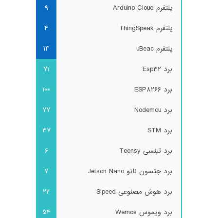
پلتفرم Arduino Cloud
9
پلتفرم ThingSpeak
4
پلتفرم uBeac
14
برد Esp32
71
برد ESP8266
100
برد Nodemcu
77
برد STM
37
برد تینسی Teensy
6
برد جتسون نانو Jetson Nano
7
برد هوش مصنوعی Sipeed
22
برد ویموس Wemos
54