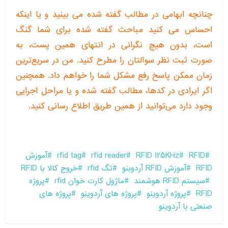
چنانچه ابهامی در مطالب گفته شده می بینید و یا اینکه
احساس می کنید مباحث گفته شده برای شما گنگ
است، بدون هیچ نگرانی در انتهای همین پست، به
صورت ثبت نظر سوالتان را مطرح کنید. من در سریع‌ترین
زمان ممکن پاسخ رفع مشکل شما را خواهم داد. همچنین
اگر ایرادی در کدها، مطالب گفته شده و یا مراحل اجرایی
وجود دارد می‌توانید از همین طریق اطلاع رسانی کنید.
RFID
RFID 125KHz
rfid reader
rfid tag
آموزش
RFID
آموزش RFID آردوبنو
تگ rfid
خروج کالا با RFID
سیستم RFID هوشمند
ماژول کارت خوان rfid
پروژه
RFID
پروژه آردوینو
پروژه های آردوینو
پروژه های
صنعتی با آردوینو