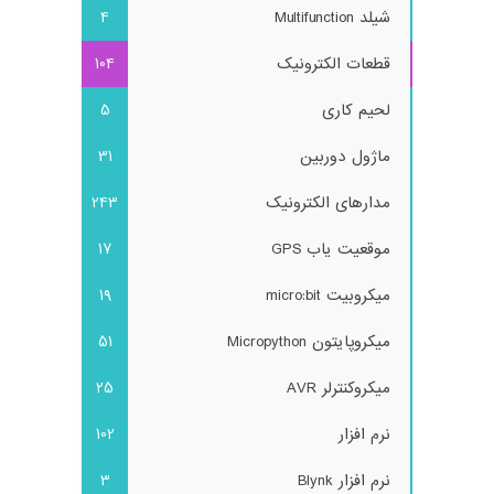
شیلد Multifunction
4
قطعات الکترونیک
104
لحیم کاری
5
ماژول دوربین
31
مدارهای الکترونیک
243
موقعیت یاب GPS
17
میکروبیت micro:bit
19
میکروپایتون Micropython
51
میکروکنترلر AVR
25
نرم افزار
102
نرم افزار Blynk
3