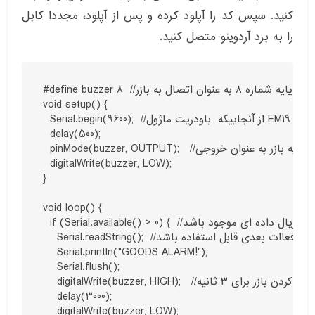
کنید. سپس کد را آپلود کرده و پس از آپلود، مجددا کابل
را به برد آردوینو متصل کنید.
#define buzzer 8  //انتخاب پایه شماره ۸ به عنوان اتصال به بازر

void setup() {

  Serial.begin(9600);  //از آنجاییکه  باودریت ماژول EM19 برابر با ۹۶۰۰ است، لذا این مقدار تعیین می گردد.

  delay(500);

  pinMode(buzzer, OUTPUT);   //تعیین پایه بازر به عنوان خروجی

  digitalWrite(buzzer, LOW);

}

void loop() {

  if (Serial.available() > 0) {  //در صورتیکه در بافر سریال داده ای موجود باشد(داده ای از طرف ماژول EM مبنی بر خواندن تگ وجود داشته باشد)

    Serial.readString();  //داده ها رامی خوانیم که بافر برای دفعاات بعدی قابل استفاده باشد

    Serial.println("GOODS ALARM!");

    Serial.flush();

    digitalWrite(buzzer, HIGH);   //فعال کردن بازر برای ۳ ثانیه

    delay(3000);

    digitalWrite(buzzer, LOW);
