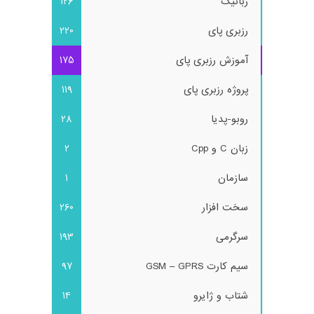
رباتیک
126
رزبری پای
220
آموزش رزبری پای
175
پروژه رزبری پای
119
روبو-پدیا
28
زبان C و Cpp
2
سازمان
1
سخت افزار
260
سرگرمی
193
سیم کارت GSM – GPRS
97
شتاب و ژایرو
14