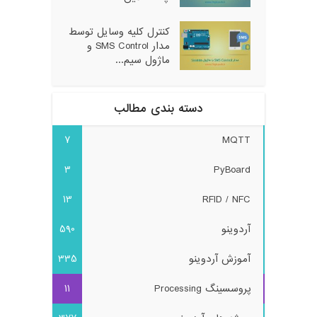
کنترل کلیه وسایل توسط
مدار SMS Control و
ماژول سیم...
دسته بندی مطالب
7
MQTT
3
PyBoard
13
RFID / NFC
آردوینو
590
آموزش آردوینو
335
پروسسینگ Processing
11