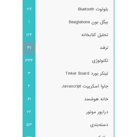
بلوتوث Bluetooth
27
بیگل بون Beaglebone
1
تحلیل کتابخانه
124
ترفند
31
تکنولوژی
334
تینکر بورد Tinker Board
3
جاوا اسکریپت Javascript
4
خانه هوشمند
61
درایور موتور
22
دسته‌بندی
53