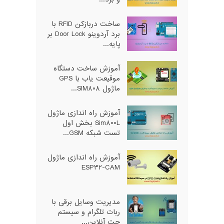
ساخت دربازکن RFID با
برد آردوینو Door Lock بر
پایه...
آموزش ساخت دستگاه
موقیعت یاب با GPS
ماژول SIM808...
آموزش راه اندازی ماژول
Sim800L بخش اول
تست شبکه GSM...
آموزش راه اندازی ماژول
ESP32-CAM
مدیریت وسایل برقی با
ربات تلگرام و سیستم
چت آنلاین...