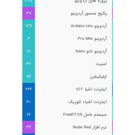
پروژه های آردوینو
377
پکیج سنسور آردوینو
37
آردوینو Arduino Uno
137
آردوینو Pro Mini
3
آردوینو نانو Nano
16
امنیت
32
اپلیکیشن
76
اینترنت اشیا IOT
224
اینترنت اشیاء تئوریک
40
سیستم عامل FreeRTOS
17
نرم افزار Node Red
34