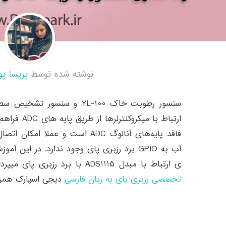
نوشته شده توسط
پریسا پو
سنسور رطوبت خاک YL-100 و سنس
فاقد پایه‌های آنالوگ ADC است و 
آب به GPIO برد رزبری پای وجود ندارد. در ای
ی ارتباط با مبدل ADS1115 با برد رزبری پای میپردازیم. در ادامه این آموزش با
تخصصی رزبری پای به زبان فارسی
دیجی اسپارک همراه