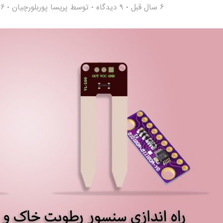
6 سال قبل
۹ دیدگاه
توسط
پریسا پوربلورچیان
,866