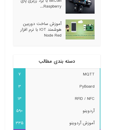
BitCoin با برد رزبری پای
Raspberry...
آموزش ساخت دوربین
هوشمند IOT با نرم افزار
Node Red
دسته بندی مطالب
7
MQTT
3
PyBoard
13
RFID / NFC
آردوینو
590
آموزش آردوینو
335