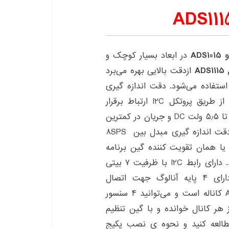
در ابعاد بسیار کوچک و
AD
ازدقت بالایی بهره می‌برد
استفاده می‌شود. دقت اندازه گیری
مبدل ۱۶ بیت در ۸۶۰ نمونه در هر ثانیه است که از طریق پروتکل I2C ارتباط برقرار
می‌شود. ولتاژ مورد نیاز جهت راه اندازی ماژول بین ۲ تا ۵٫۵ ولت DC و جریان در کمترین
زمان مصرف در حدود ۱۵۰ میکرو آمپر می‌باشد. نرخ دقت اندازه گیری مبدل بین ۸SPS
to 860SP میباشد. همچنین دارای اسیلاتور و PGA یا همان تقویت کننده گین برنامه
داخلی می‌باشد. دارای رابط I2C با ظرفیت ۷ بیتی
با آدرس ۰X48 و ۰X4B است. مبدل ADS1115 دارای ۴ پایه آنالوگ جهت اتصال
سنسورهای آنالوگ به مبدل است. مبدل ADS1x15 4 کاناله است و می‌توانید ۴ سنسور
 هر کانال خوانده و با گین تنظیم
 مطالعه کنید و نحوه ی نصب پکیج