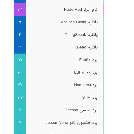
نرم افزار Node Red
34
پلتفرم Arduino Cloud
9
پلتفرم ThingSpeak
4
پلتفرم uBeac
14
برد Esp32
71
برد ESP8266
100
برد Nodemcu
77
برد STM
37
برد تینسی Teensy
6
برد جتسون نانو Jetson Nano
7