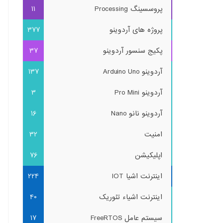
پروسسینگ Processing
11
پروژه های آردوینو
377
پکیج سنسور آردوینو
37
آردوینو Arduino Uno
137
آردوینو Pro Mini
3
آردوینو نانو Nano
16
امنیت
32
اپلیکیشن
76
اینترنت اشیا IOT
224
اینترنت اشیاء تئوریک
40
سیستم عامل FreeRTOS
17