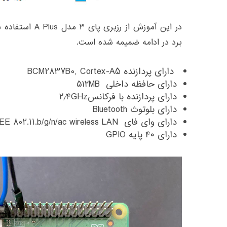
در این آموزش از ر
برد در ادامه ضمیمه شده است.
دارای پردازنده BCM2837B0, Cortex-A5
دارای حافظه داخلی ۵۱۲MB
دارای پردازنده با فرکانس۲٫۴GHz
دارای بلوتوث Bluetooth
دارای وای فای ۵GHz IEEE 802.11.b/g/n/ac wireless LAN
دارای ۴۰ پایه GPIO