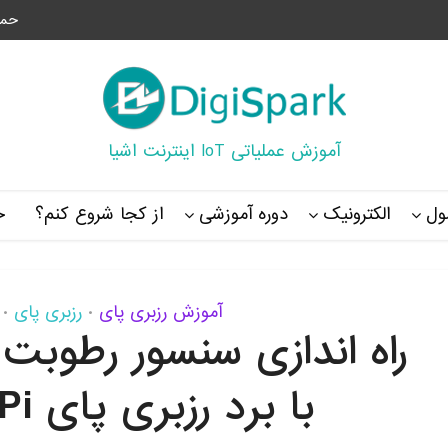
حما
آموزش عملیاتی IoT اینترنت اشیا
ل
الکترونیک
دوره آموزشی
از کجا شروع کنم؟
خ
آموزش رزبری پای
رزبری پای
•
•
راه اندازی سنسور رطوب
با برد رزبری پای Raspberry Pi