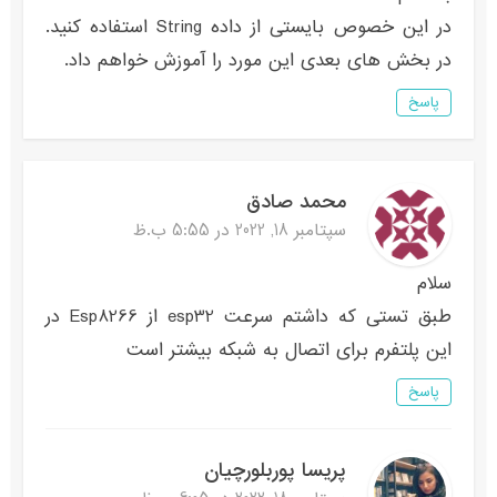
در این خصوص بایستی از داده String استفاده کنید.
در بخش های بعدی این مورد را آموزش خواهم داد.
پاسخ
محمد صادق
سپتامبر 18, 2022 در 5:55 ب.ظ
سلام
طبق تستی که داشتم سرعت esp32 از Esp8266 در
این پلتفرم برای اتصال به شبکه بیشتر است
پاسخ
پریسا پوربلورچیان