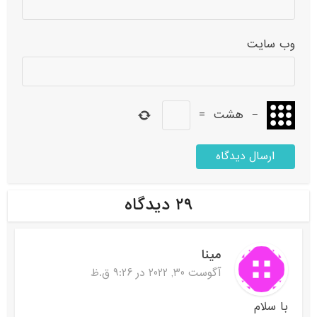
وب‌ سایت
−
هشت
=
۲۹ دیدگاه
مینا
آگوست 30, 2022 در 9:26 ق.ظ
با سلام