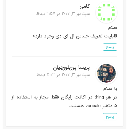
کامی
سپتامبر 3, 2022 در 4:57 ب.ظ
سلام
قابلیت تعریف چندین ال ای دی وجود دارد>
پاسخ
پریسا پوربلورچیان
سپتامبر 3, 2022 در 5:03 ب.ظ
با سلام
در هر thing در اکانت رایگان فقط مجاز به استفاده از
۵ متغیر varibale هستید.
پاسخ