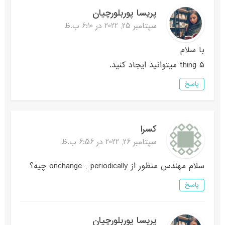
پریسا پوربلورچیان
سپتامبر 25, 2022 در 6:10 ب.ظ
با سلام
۵ thing میتوانید ایجاد کنید.
پاسخ
کسرا
سپتامبر 26, 2022 در 6:56 ب.ظ
سلام مهندس منظور از onchange , periodically چیه؟
پاسخ
پریسا پوربلورچیان