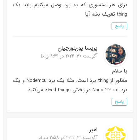
برای هر سنسوری که به برد وصل میکنیم باید یک
thing تعریف بشه آیا
پاسخ
پریسا پوربلورچیان
آگوست 30, 2022 در 9:31 ق.ظ
با سلام
منظور از thing برد است. مثلا یک برد Nodemcu و یک
برد Nano 33 iot در بخش things ایجاد می‌کنید.
پاسخ
امیر
آگوست 31, 2022 در 2:58 ب.ظ