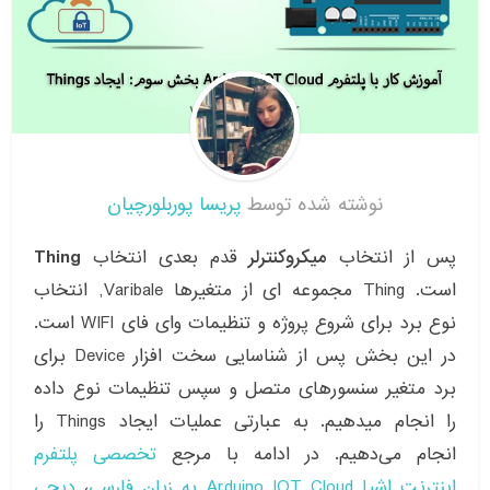
نوشته شده توسط
پریسا پوربلورچیان
پس از انتخاب
میکروکنترلر
قدم بعدی انتخاب
Thing
است. Thing مجموعه ای از متغیرها Varibale, انتخاب
نوع برد برای شروع پروژه و تنظیمات وای فای WIFI است.
در این بخش پس از شناسایی سخت افزار Device برای
برد متغیر سنسورهای متصل و سپس تنظیمات نوع داده
را انجام میدهیم. به عبارتی عملیات ایجاد Things را
انجام می‌دهیم. در ادامه با مرجع
تخصصی پلتفرم
اینترنت اشیا Arduino IOT Cloud به زبان فارسی
،
دیجی