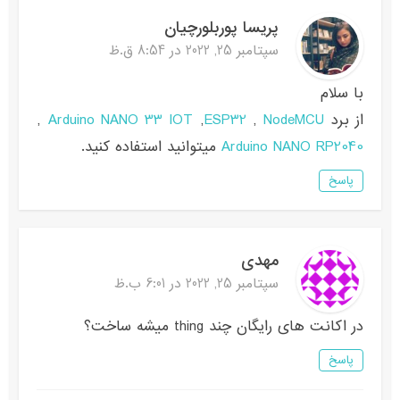
پریسا پوربلورچیان
سپتامبر 25, 2022 در 8:54 ق.ظ
با سلام
از برد
NodeMCU
,
ESP32
,
Arduino NANO 33 IOT
,
Arduino NANO RP2040
میتوانید استفاده کنید.
پاسخ
مهدی
سپتامبر 25, 2022 در 6:01 ب.ظ
در اکانت های رایگان چند thing میشه ساخت؟
پاسخ