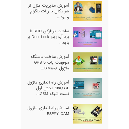
آموزش مدیریت منزل از
هر مکان با ربات تلگرام
و برد...
ساخت دربازکن RFID با
برد آردوینو Door Lock بر
پایه...
آموزش ساخت دستگاه
موقیعت یاب با GPS
ماژول SIM808...
آموزش راه اندازی ماژول
Sim800L بخش اول
تست شبکه GSM...
آموزش راه اندازی ماژول
ESP32-CAM