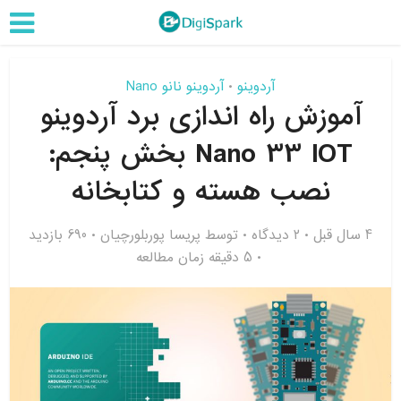
آردوینو
آردوینو نانو Nano
•
آموزش راه اندازی برد آردوینو
Nano 33 IOT بخش پنجم:
نصب هسته و کتابخانه
4 سال قبل
۲ دیدگاه
توسط
پریسا پوربلورچیان
690 بازدید
5 دقیقه زمان مطالعه