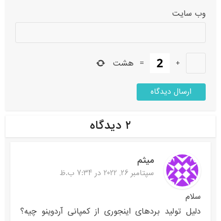
وب‌ سایت
+
=
هشت
۲ دیدگاه
میثم
سپتامبر 26, 2022 در 7:34 ب.ظ
سلام
دلیل تولید بردهای اینجوری از کمپانی آردوینو چیه؟