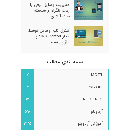
مدیریت وسایل برقی با
ربات تلگرام و سیستم
چت آنلاین...
کنترل کلیه وسایل توسط
مدار SMS Control و
ماژول سیم...
دسته بندی مطالب
7
MQTT
3
PyBoard
13
RFID / NFC
آردوینو
590
آموزش آردوینو
335