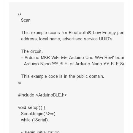
/*

  Scan

  This example scans for Bluetooth® Low Energy peripherals
  address, local name, advertised service UUID's.

  The circuit:

  - Arduino MKR WiFi 1010, Arduino Uno WiFi Rev2 board, A
    Arduino Nano 33 BLE, or Arduino Nano 33 BLE Sense 
  This example code is in the public domain.

*/

#include <ArduinoBLE.h>

void setup() {

  Serial.begin(9600);

  while (!Serial);

  // begin initialization
