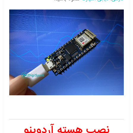
نصب هسته آردوینو