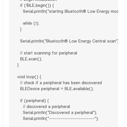
  if (!BLE.begin()) {

    Serial.println("starting Bluetooth® Low Energy module fai
    while (1);

  }

  Serial.println("Bluetooth® Low Energy Central scan");

  // start scanning for peripheral

  BLE.scan();

}

void loop() {

  // check if a peripheral has been discovered

  BLEDevice peripheral = BLE.available();

  if (peripheral) {

    // discovered a peripheral

    Serial.println("Discovered a peripheral");

    Serial.println("-----------------------");
