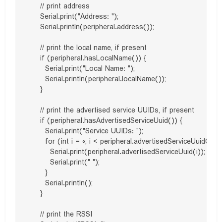
    // print address

    Serial.print("Address: ");

    Serial.println(peripheral.address());

    // print the local name, if present

    if (peripheral.hasLocalName()) {

      Serial.print("Local Name: ");

      Serial.println(peripheral.localName());

    }

    // print the advertised service UUIDs, if present

    if (peripheral.hasAdvertisedServiceUuid()) {

      Serial.print("Service UUIDs: ");

      for (int i = 0; i < peripheral.advertisedServiceUuidCount
        Serial.print(peripheral.advertisedServiceUuid(i));

        Serial.print(" ");

      }

      Serial.println();

    }

    // print the RSSI
