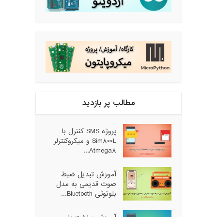
مطالب پر بازدید
پروژه SMS کنترل با
Sim800L و میکروکنترلر
Atmega8...
آموزش تبدیل ضبط
صوت قدیمی به مدل
بلوتوثی Bluetooth...