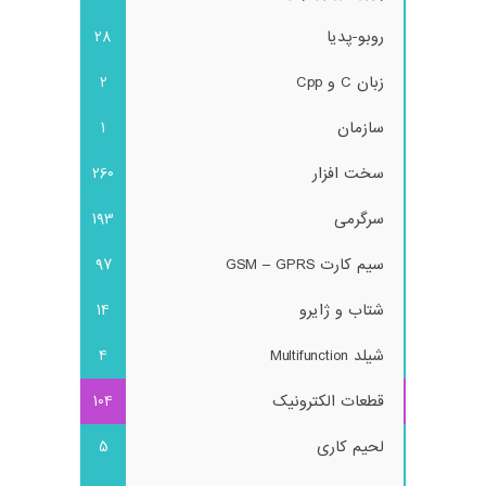
روبو-پدیا
28
زبان C و Cpp
2
سازمان
1
سخت افزار
260
سرگرمی
193
سیم کارت GSM – GPRS
97
شتاب و ژایرو
14
شیلد Multifunction
4
قطعات الکترونیک
104
لحیم کاری
5