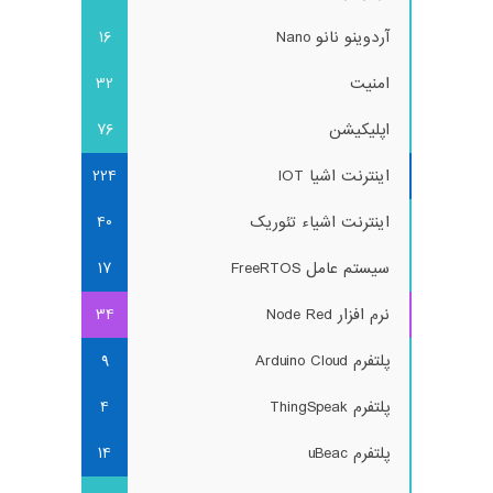
آردوینو نانو Nano
16
امنیت
32
اپلیکیشن
76
اینترنت اشیا IOT
224
اینترنت اشیاء تئوریک
40
سیستم عامل FreeRTOS
17
نرم افزار Node Red
34
پلتفرم Arduino Cloud
9
پلتفرم ThingSpeak
4
پلتفرم uBeac
14