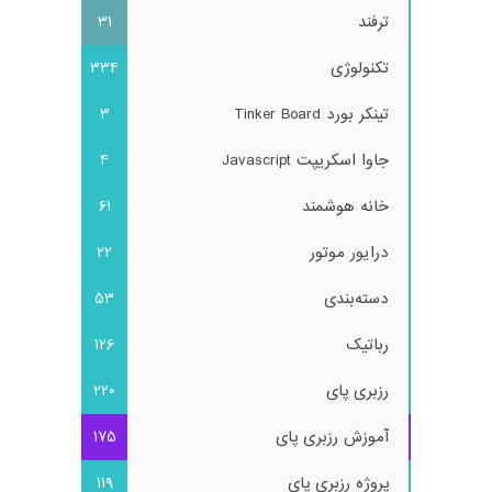
ترفند
31
تکنولوژی
334
تینکر بورد Tinker Board
3
جاوا اسکریپت Javascript
4
خانه هوشمند
61
درایور موتور
22
دسته‌بندی
53
رباتیک
126
رزبری پای
220
آموزش رزبری پای
175
پروژه رزبری پای
119