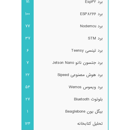
برد Esp32
71
برد ESP8266
100
برد Nodemcu
77
برد STM
37
برد تینسی Teensy
6
برد جتسون نانو Jetson Nano
7
برد هوش مصنوعی Sipeed
22
برد ویموس Wemos
54
بلوتوث Bluetooth
27
بیگل بون Beaglebone
1
تحلیل کتابخانه
124