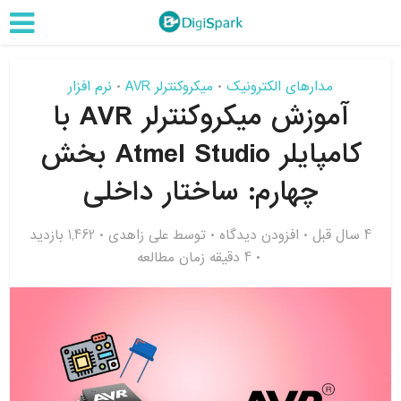
مدارهای الکترونیک
میکروکنترلر AVR
نرم افزار
•
•
آموزش میکروکنترلر AVR با
کامپایلر Atmel Studio بخش
چهارم: ساختار داخلی
4 سال قبل
افزودن دیدگاه
توسط
علی زاهدی
1,462 بازدید
4 دقیقه زمان مطالعه