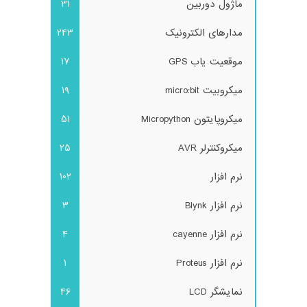
ماژول دوربین
31
مدارهای الکترونیک
243
موقعیت یاب GPS
17
میکروبیت micro:bit
19
میکروپایتون Micropython
51
میکروکنترلر AVR
25
نرم افزار
102
نرم افزار Blynk
3
نرم افزار cayenne
4
نرم افزار Proteus
1
نمایشگر LCD
46