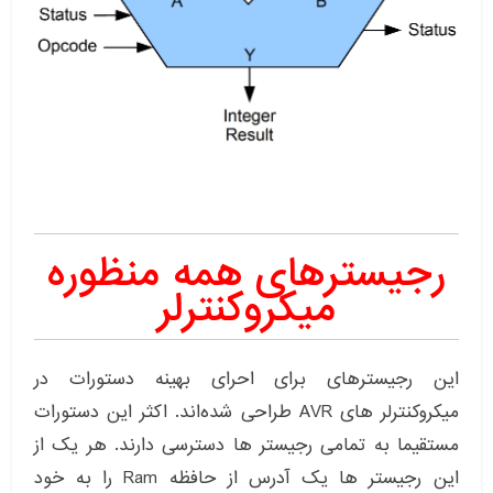
رجیسترهای همه منظوره
میکروکنترلر
این رجیسترهای برای احرای بهینه دستورات در
میکروکنترلر های AVR طراحی شده‌اند. اکثر این دستورات
مستقیما به تمامی رجیستر ها دسترسی دارند. هر یک از
این رجیستر ها یک آدرس از حافظه Ram را به خود