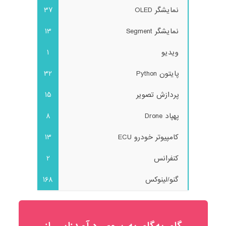
نمایشگر OLED
37
نمایشگر Segment
13
ویدیو
1
پایتون Python
32
پردازش تصویر
15
پهپاد Drone
8
کامپیوتر خودرو ECU
13
کنفرانس
2
گنو/لینوکس
168