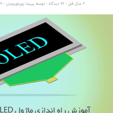
6 سال قبل
۹۲ دیدگاه
توسط
پریسا پوربلورچیان
,761