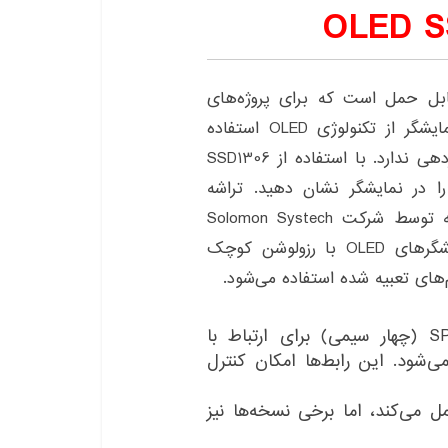
نمایشگر OLED کوچک و قابل حمل است که برای پروژه‌های
الکترونیکی و میکروکنترلرها استفاده می‌شود. این نمایشگر از تکنولوژی OLED استفاده
می‌کند که نور خود را تولید می‌کند و نیاز به پس‌نوردهی ندارد. با استفاده از SSD1306
ا در نمایشگر نشان دهید. تراشه
SSD1306 یک تراشه کنترلر نمایشگر OLED است که توسط شرکت Solomon Systech
تولید شده است. این تراشه برای استفاده در نمایشگرهای OLED با رزولوشن کوچک
های تعبیه شده استفاده می‌شود.
رابط: SSD1306 با رابط I2C (دو سیمی) یا SPI (چهار سیمی) برای ارتباط با
ی‌شود. این رابط‌ها امکان کنترل
SSD1 با ولتاژ کاری ۳٫۳ ولت عمل می‌کند، اما برخی نسخه‌ها نیز