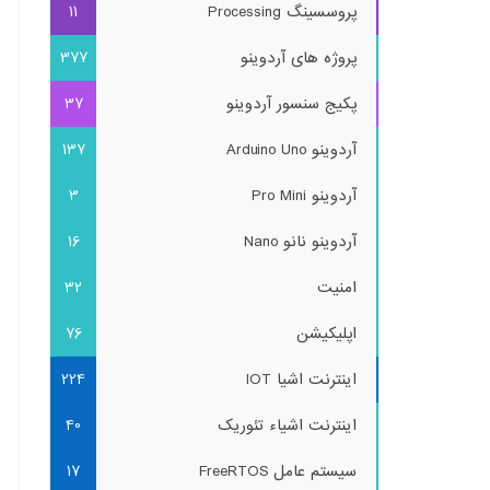
پروسسینگ Processing
11
پروژه های آردوینو
377
پکیج سنسور آردوینو
37
آردوینو Arduino Uno
137
آردوینو Pro Mini
3
آردوینو نانو Nano
16
امنیت
32
اپلیکیشن
76
اینترنت اشیا IOT
224
اینترنت اشیاء تئوریک
40
سیستم عامل FreeRTOS
17