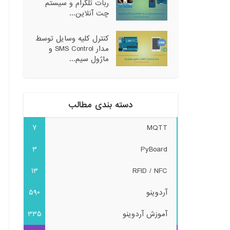
ربات تلگرام و سیستم
چت آنلاین...
کنترل کلیه وسایل توسط
مدار SMS Control و
ماژول سیم...
دسته بندی مطالب
7
MQTT
3
PyBoard
13
RFID / NFC
آردوینو
590
آموزش آردوینو
335