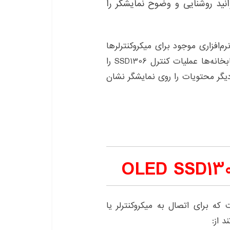
انید روشنایی و وضوح نمایشگر را
کتابخانه‌های نرم‌افزاری موجود برای میکروکنترلرها
مانند Arduino یا Raspberry Pi استفاده کنید. این کتابخانه‌ها عملیات کنترل SSD1306 را
دیگر محتویات را روی نمایشگر نشان
یه اصلی است که برای اتصال به میکروکنترلر یا
 از: