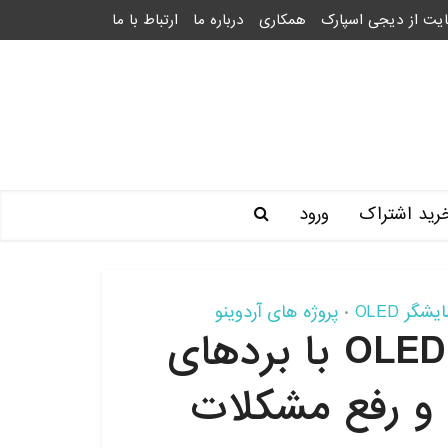
یت از دیجی اسپارک
همکاری
درباره ما
ارتباط با ما
رید اشتراک
ورود
یشگر OLED
پروژه های آردوینو
•
آموزش راه اندازی ماژول OLED با بردهای