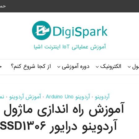
حما
آموزش عملیاتی IoT اینترنت اشیا
ل
الکترونیک
دوره آموزشی
از کجا شروع کنم؟
خ
آردوینو
آردوینو Arduino Uno
آموزش آردوینو
نما
•
•
•
آردوینو درایور SSD1306 و رفع مشکلات