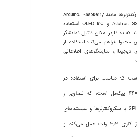
برای استفاده از SSD1306 در پروژه‌های مبتنی بر میکروکنترلرها مانند Arduino، Raspberry
Pi و ESP8266، کتابخانه‌هایی نظیر Adafruit SSD1306، U8g2 و OLED_I2C استفاده
د که به کاربر امکان کنترل نمایشگر
یش محتوا فراهم می‌کنند.استفاده از
‌های دیجیتال، نمایشگرهای اطلاعاتی
.
دازه کوچکی است که مناسب برای استفاده در
رزولوشن بالا: این نمایشگر دارای رزولوشن ۱۲۸×۶۴ پیکسل است، که تصاویر و
اتصال آسان: SSD1306 با استفاده از رابط I2C یا SPI با میکروکنترلرها و سیستم‌های
کارکرد با ولتاژ پایین: نمایشگر SSD1306 با ولتاژ کاری ۳٫۳ ولت عمل می‌کند و