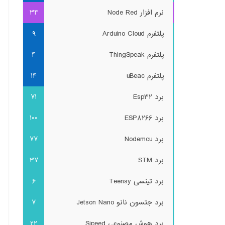
نرم افزار Node Red
34
پلتفرم Arduino Cloud
9
پلتفرم ThingSpeak
4
پلتفرم uBeac
14
برد Esp32
71
برد ESP8266
100
برد Nodemcu
77
برد STM
37
برد تینسی Teensy
6
برد جتسون نانو Jetson Nano
7
برد هوش مصنوعی Sipeed
22