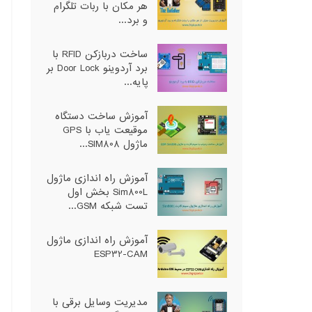
هر مکان با ربات تلگرام
و برد...
ساخت دربازکن RFID با
برد آردوینو Door Lock بر
پایه...
آموزش ساخت دستگاه
موقیعت یاب با GPS
ماژول SIM808...
آموزش راه اندازی ماژول
Sim800L بخش اول
تست شبکه GSM...
آموزش راه اندازی ماژول
ESP32-CAM
مدیریت وسایل برقی با