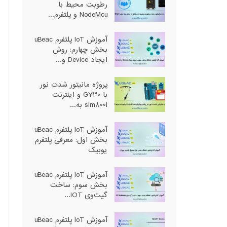
رطوبت محیط با
NodeMcu و پلتفرم...
آموزش IoT پلتفرم uBeac
بخش چهارم: روش
ایجاد Device و...
پروژه مانیتور شدت نور
با GY30 و اینترنت
sim800l به...
آموزش IoT پلتفرم uBeac
بخش اول: معرفی پلتفرم
یوبیک
آموزش IoT پلتفرم uBeac
بخش سوم: ساخت
گیت‌وی IOT...
آموزش IoT پلتفرم uBeac