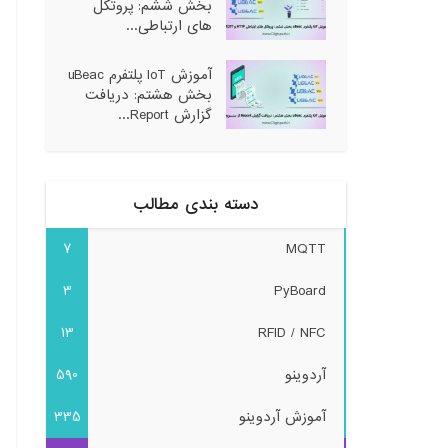
بخش ششم: پروتکل
های ارتباطی...
آموزش IoT پلتفرم uBeac
بخش هشتم: دریافت
گزارش Report...
دسته بندی مطالب
7
MQTT
3
PyBoard
13
RFID / NFC
آردوینو
590
آموزش آردوینو
335