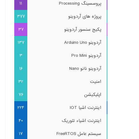
پروسسینگ Processing
11
پروژه های آردوینو
377
پکیج سنسور آردوینو
37
آردوینو Arduino Uno
137
آردوینو Pro Mini
3
آردوینو نانو Nano
16
امنیت
32
اپلیکیشن
76
اینترنت اشیا IOT
224
اینترنت اشیاء تئوریک
40
سیستم عامل FreeRTOS
17