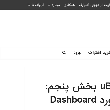
یت از دیجی اسپارک
همکاری
درباره ما
ارتباط با ما
رید اشتراک
ورود
آموزش IoT پلتفرم uBeac بخش پنجم:
Dash