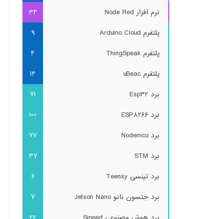
نرم افزار Node Red
34
پلتفرم Arduino Cloud
9
پلتفرم ThingSpeak
4
پلتفرم uBeac
14
برد Esp32
71
برد ESP8266
100
برد Nodemcu
77
برد STM
37
برد تینسی Teensy
6
برد جتسون نانو Jetson Nano
7
برد هوش مصنوعی Sipeed
22