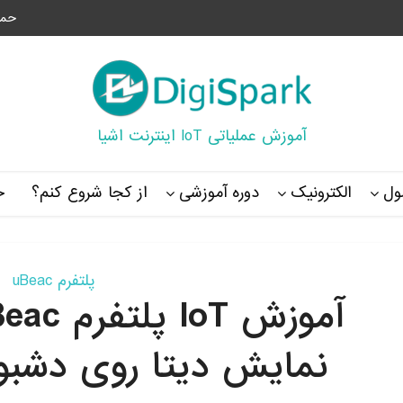
حما
آموزش عملیاتی IoT اینترنت اشیا
ل
الکترونیک
دوره آموزشی
از کجا شروع کنم؟
خ
پلتفرم uBeac
نمایش دیتا روی دشبورد board