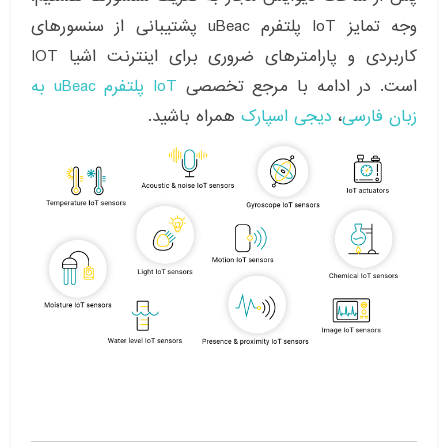
وجه تمایز IoT پلتفرم uBeac پشتیبانی از سنسورهای
کاربردی و پارامترهای ضروری برای اینترنت اشیا IOT
است. در ادامه با مرجع تخصصی
IoT پلتفرم uBeac به
زبان فارسی
،
دیجی اسپارک
همراه باشید.