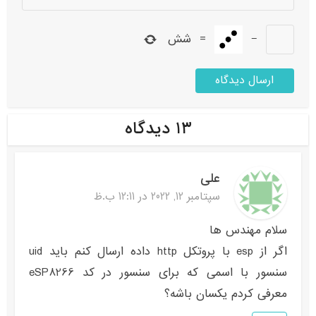
−
=
شش
۱۳ دیدگاه
علی
سپتامبر 12, 2022 در 12:11 ب.ظ
سلام مهندس ها
اگر از esp با پروتکل http داده ارسال کنم باید uid
سنسور با اسمی که برای سنسور در کد eSP8266
معرفی کردم یکسان باشه؟