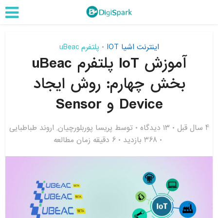
اینترنت اشیا IOT
پلتفرم uBeac
•
آموزش IoT پلتفرم uBeac
بخش چهارم: روش ایجاد
Device و Sensor
4 سال قبل
۱۳ دیدگاه
توسط
پریسا پوربلورچیان
,
اروند طباطبایی
368 بازدید
6 دقیقه زمان مطالعه