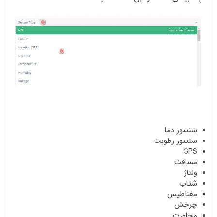
سنسور دما
سنسور رطوبت
GPS
مسافت
ولتاژ
شتاب
مغناطیس
چرخش
مجاورت