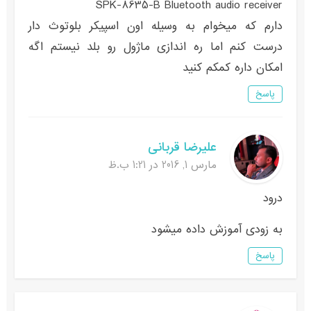
SPK-8635-B Bluetooth audio receiver
دارم که میخوام به وسیله اون اسپیکر بلوتوث دار
درست کنم اما ره اندازی ماژول رو بلد نیستم اگه
امکان داره کمکم کنید
پاسخ
علیرضا قربانی
مارس 1, 2016 در 1:21 ب.ظ
درود
به زودی آموزش داده میشود
پاسخ