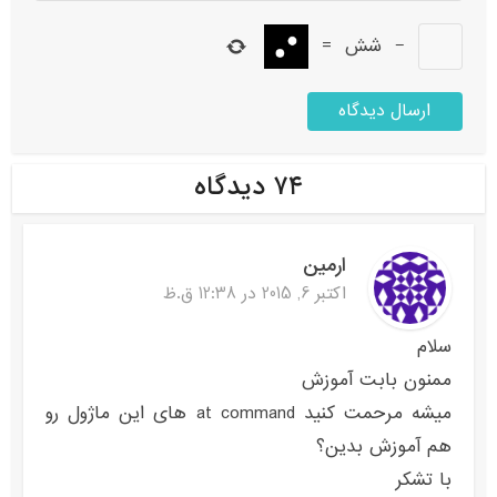
−
شش
=
۷۴ دیدگاه
ارمین
اکتبر 6, 2015 در 12:38 ق.ظ
سلام
ممنون بابت آموزش
میشه مرحمت کنید at command های این ماژول رو
هم آموزش بدین؟
با تشکر