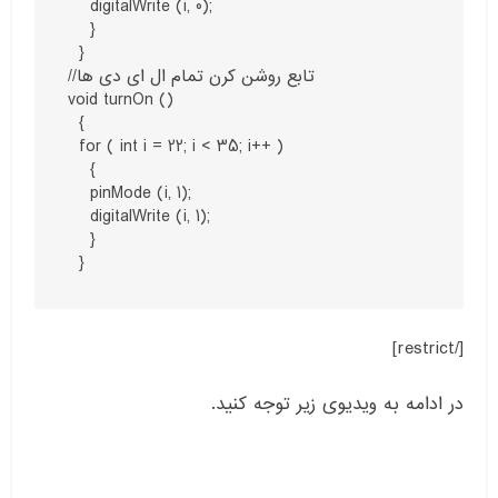
    digitalWrite (i, 0);

    }

  }

//تابع روشن کرن تمام ال ای دی ها

void turnOn ()

  {

  for ( int i = 22; i < 35; i++ )

    {

    pinMode (i, 1);

    digitalWrite (i, 1);

    }

  }
[/restrict]
در ادامه به ویدیوی زیر توجه کنید.