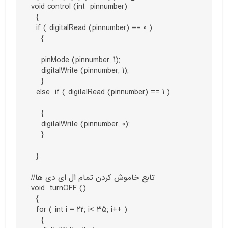
void control (int  pinnumber)

  {

  if ( digitalRead (pinnumber) == 0 )

    {

    pinMode (pinnumber, 1);

    digitalWrite (pinnumber, 1);

    }

  else  if ( digitalRead (pinnumber) == 1 )

    {

    digitalWrite (pinnumber, 0);

    }

  }

//تابع خاموش کردن تمام ال ای دی ها

void  turnOFF ()

  {

  for ( int i = 22; i< 35; i++ )

    {
