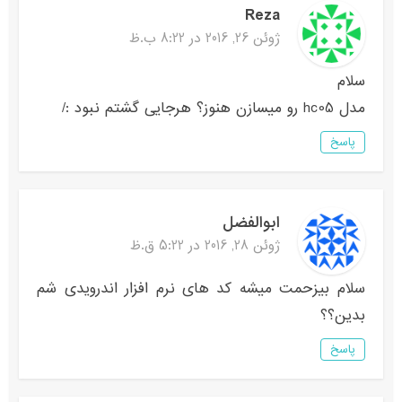
Reza
ژوئن 26, 2016 در 8:22 ب.ظ
سلام
مدل hc05 رو میسازن هنوز؟ هرجایی گشتم نبود :/
پاسخ
ابوالفضل
ژوئن 28, 2016 در 5:22 ق.ظ
سلام بیزحمت میشه کد های نرم افزار اندرویدی شم
بدین؟؟
پاسخ