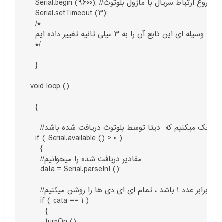
  Serial.begin (9600); //شروع ارتباط سریال با ماژول بلوتوث

  Serial.setTimeout (3);

  /*

  زمان متوقف شدن خواندن پورت سریال به صورت پیش فرض ۱ ثانیه می باشد که با به وسیله ای این تابع آن را به ۳ میلی ثانیه تغییر داده ایم

  */

  }

void loop ()

  {

    //چک میکنیم که  دیتا توسط بلوتوث دریافت شده باشد

  if ( Serial.available () > 0 )

    {

    //مقادیر دریافت شده را میخوانیم

    data = Serial.parseInt ();

    //اگر دیتا دریافتی برابر عدد ۱ باشد ، تمام ای ای دی ها را روشن میکنیم

    if ( data == 1 )

      {

      turnOn ();
