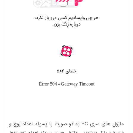
ماژول های سری HC به دو صورت با پسوند اعداد زوج و
فرد وارد بازار میشوند . ماژول ها با پسوند اعداد زوج فقط