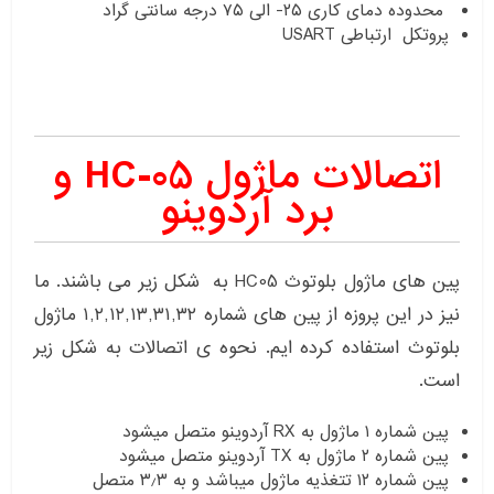
محدوده دمای کاری ۲۵- الی ۷۵ درجه سانتی گراد
پروتکل ارتباطی USART
اتصالات ماژول HC-05 و
برد آردوینو
پین های ماژول بلوتوث HC05 به شکل زیر می باشند. ما
نیز در این پروزه از پین های شماره ۱,۲,۱۲,۱۳,۳۱,۳۲ ماژول
بلوتوث استفاده کرده ایم. نحوه ی اتصالات به شکل زیر
است.
پین شماره ۱ ماژول به RX آردوینو متصل میشود
پین شماره ۲ ماژول به TX آردوینو متصل میشود
پین شماره ۱۲ تتغذیه ماژول میباشد و به ۳٫۳ متصل