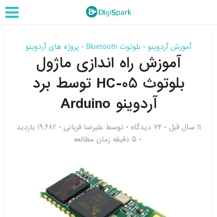
آموزش آردوینو
بلوتوث Bluetooth
پروژه های آردوینو
•
•
آموزش راه اندازی ماژول
بلوتوث HC-05 توسط برد
آردوینو Arduino
11 سال قبل
۷۴ دیدگاه
توسط
علیرضا قربانی
19,682 بازدید
5 دقیقه زمان مطالعه