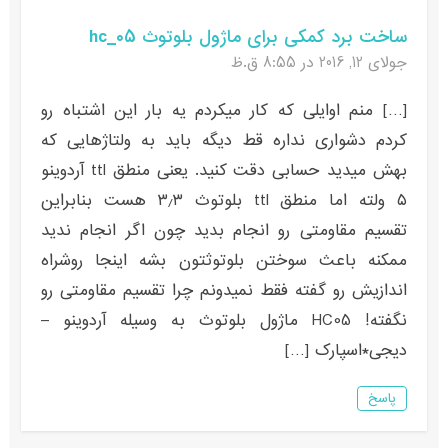
ساخت برد کمکی برای ماژول بلوتوث hc_05
جولای 12, 2016 در 8:55 ق.ظ
[…] منم اوایلی که کار میکردم یه بار این اشتباه رو
کردم دشواری نداره قط دیگه باید به ولتاژهایی که
بهش میدید حسابی دقت کنید. یعنی منطق ttl آردوینو
۵ ولته اما منطق ttl بلوتوث ۳٫۳ هست بنابراین
تقسیم مقاومتی رو انجام بدید چون اگر انجام ندید
ممکنه باعث سوختن بلوتوثتون بشه اینجا روشراه
اندازیش رو گفته فقط نمیدونم چرا تقسیم مقاومتی رو
نگفته! HC05 ماژول بلوتوث به وسیله آردوینو –
دیجی*اسپارک […]
پاسخ