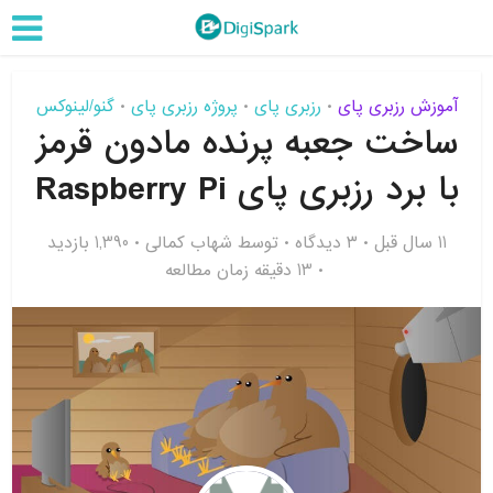
آموزش رزبری پای
رزبری پای
پروژه رزبری پای
گنو/لینوکس
•
•
•
ساخت جعبه پرنده مادون قرمز
با برد رزبری پای Raspberry Pi
11 سال قبل
۳ دیدگاه
توسط
شهاب کمالی
1,390 بازدید
13 دقیقه زمان مطالعه