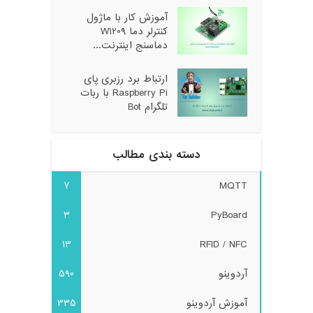
آموزش کار با ماژول
کنترلر دما W1209
دماسنج اینترنت...
ارتباط برد رزبری پای
Raspberry Pi با ربات
تلگرام Bot
دسته بندی مطالب
7
MQTT
3
PyBoard
13
RFID / NFC
آردوینو
590
آموزش آردوینو
335