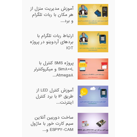
آموزش مدیریت منزل از
هر مکان با ربات تلگرام
و برد...
ارتباط ربات تلگرام با
بردهای آردوینو در پروژه
IOT
پروژه SMS کنترل با
Sim800L و میکروکنترلر
Atmega8...
آموزش کنترل LED از
طریق IP با برد کنترل
اینترنت...
ساخت دوربین آنلاین
سیم کارت خور با ماژول
ESP32-CAM و...