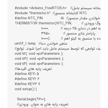
#include <Arduino_FreeRTOS.h>   //اضافه کردن کتابخانه سیستم عامل

#include "thermistor.h"  //کتابخانه سنسور NTC

#define NTC_PIN               A1  //پایه آنالوگ ورودی برای خواندن مقدار سنسور NTC

THERMISTOR thermistor(NTC_PIN,        // پایه آنالوگ ورودی

                      ۱۰۰۰۰,          // مقاومت سنسور به اهم در دمای ۲۵ درجه

                      ۳۹۵۰,           // پارامتر بتای سنسور

                      ۱۰۰۰۰);         // مقدار مقاومت سری شده با سنسور به کیلو اهم

uint16_t temp;  //متغیر خواندن دما 

//تعریف توابعی که توسط سیستم عامل باید اجرا شوند. توابع KEY1 الی key4 وظیفه کنترل اجرای روتین وقفه و خواندن دما را بر عهده  دارند. همچنین این توابع ورودی ندارند به همین دلیل در ورودی ازمقدار پیش تعریف شده //استفاده شده است.void k1( void *pvParameters );

void k2( void *pvParameters );

void k3( void *pvParameters );

void k4( void *pvParameters );

//تعریف پایه های کلیدها

#define KEY1 5

#define KEY2 6

#define KEY3 7

void setup() {

  Serial.begin(9600);

  //تعریف پایه های به عنوان  ورودی
