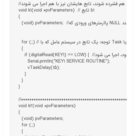
//در این جا، هیچ کدام از توابع اجرایشان تداخلی در اجرای دیگر تابع ایجاد نمی کند. در این حالت اگر هر سه کلید با هم فشرده شوند، تابع هایشان نیز با هم اجرا می شوند.

void k1(void *pvParameters)  // تابع b1

{

  (void) pvParameters;  //پاارمترهای ورودی که NULL هستند.

  for (;;) // توجه: یک تابع در سیستم عامل که با Task هم شناخته می شود، همواره به صورت دائم باید اجرا گردد. در حقیقت شما در سیستم عامل ، هر تابع یا Task مثل تابع void loop آردوینو باید همیشه اجرا شود.

  {

    if (digitalRead(KEY1) == LOW) {  //در صورتیکه کلید فشرده شد،  تابع روتین وقفه اجرا می شود. شما در این جا می توانید کدهای خود را قرار دهید. با توجه به حلقه تکرار، کدها تا زمانیکه کلید فشرده شود، اجرا می شود

      Serial.println("KEY1 SERVICE ROUTINE");

      vTaskDelay(15);

    }

  }

}

//******************************************************
void k2(void *pvParameters)

{

  (void) pvParameters;

  for (;;)

  {
