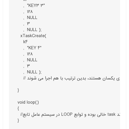
    ,  "KEY3 3"

    ,  ۱۲۸

    ,  NULL

    ,  ۳

    ,  NULL );

  xTaskCreate(

    k4

    ,  "KEY 4"

    ,  ۱۲۸

    ,  NULL

    ,  ۳

    ,  NULL );

    // هر ۴ تابع دارای اولیت اجرای یکسان هستند، بدین ترتیب با هم اجرا می شوند.

}

void loop()

{

  //در سیستم عامل تابع LOOP خالی بوده و توابع task اجرا می شوند.

}
