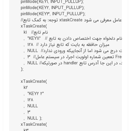
  pinMode(KEY1, INPUT_PULLUP);

  pinMode(KEY2, INPUT_PULLUP);

  pinMode(KEY3, INPUT_PULLUP);

  //توجه: به کمک تابع xtaskCreate توابعی که سیستم عامل باید به صورت همزمان اجرا کند، به سیستم عامل معرفی می شود.

  xTaskCreate(

    k1   //نام تابع

    ,  "KEY11"   // یک نام دلخواه جهت اختصاص دادن به تابع

    ,  ۱۲۸  // میزان حافظه به بایت که تابع نیاز دارد

    ,  NULL  //در صورتیکه تابع ورودی داشته باشد در این قسمت درج می شود اما از آنجاییکه ورودی ندارد NULL تعیین می گردد.

    ,  ۳  //تععین شماره اولویت اجرا، در سیستم عامل FreeRTOS توابع یا Task ها از لحاظ اولیت اجرا بین ۰ الی ۳ شماره گذاری می شوند. هرچه عدد بیشتر شود اولویت بالاتر خواهد بود.

    ,  NULL //در صورتیکه handler تعریف شده باشد، در این جا آدرس تابع handler مشخص می شود. تابع handler تابعی خارج از تابع Task بوده که به اجرای آن در مواقع خاص کمک می کند. چون در اینجا این تابع وجود ندارد ورودی NULL می شود.

  );

  xTaskCreate(

    k2

    ,  "KEY2 2"

    ,  ۱۲۸

    ,  NULL

    ,  ۳

    ,  NULL );

  xTaskCreate(

    k3
