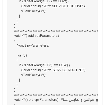
    if (digitalRead(KEY2) == LOW) {

      Serial.println("KEY2 SERVICE ROUTINE");

      vTaskDelay(15);

    }

  }

}

//******************************************************
void k3(void *pvParameters)

{

  (void) pvParameters;

  for (;;)

  {

    if (digitalRead(KEY3) == LOW) {

      Serial.println("KEY3 SERVICE ROUTINE");

      vTaskDelay(15);

    }

  }

}

//******************************************************
void k4(void *pvParameters)  //تابع خواندن و نمایش دما

{
