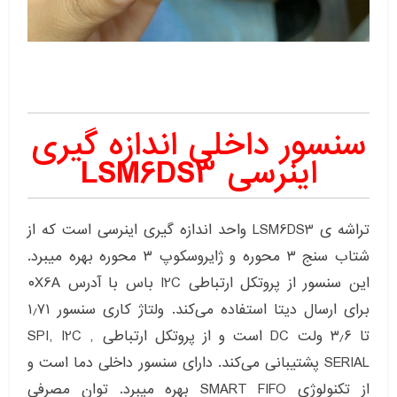
سنسور داخلی اندازه گیری
اینرسی LSM6DS3
تراشه ی LSM6DS3 واحد اندازه گیری اینرسی است که از
شتاب سنج ۳ محوره و ژایروسکوپ ۳ محوره بهره میبرد.
این سنسور از پروتکل ارتباطی I2C باس با آدرس ۰X6A
برای ارسال دیتا استفاده می‌کند. ولتاژ کاری سنسور ۱٫۷۱
تا ۳٫۶ ولت DC است و از پروتکل ارتباطی SPI, I2C ,
SERIAL پشتیبانی می‌کند. دارای سنسور داخلی دما است و
از تکنولوژی SMART FIFO بهره میبرد. توان مصرفی