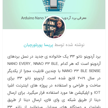
نوشته شده توسط
پریسا پوربلورچیان
برد آردوینو نانو ۳۳ یک خانواده ی جدید در نسل بردهای
آردوینو است که هر کدام NANO EVERY, NNAO 33 BLE,
NANO 33 BLE SENSE با چندین قابلیت مجزا از یکدیگر
در سال ۲۰۱۹ لانچ شده است. آردوینو نانو ۳۳ برای
ساخت و طراحی و استفاده در پروژه های اینترنت اشیا
IOT و اپلیکیشن ها مورد استفاده قرار میگیرد. برای ارسال
دیتا از طریق شبکه ی وای فای، ارسال دیتا از طریق
بلوتوث و دستگاه های موبایل میتوانید از نانو ۳۳