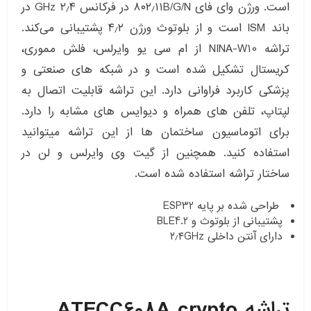
است. ورژن وای فای ۸۰۲٫۱۱B/G/N در فرکانس ۲٫۴ GHz در
باند ISM است و از بلوتوث ورژن ۴٫۲ پشتیبانی می‌کند.
تراشه NINA-W10 از ام سی یو وایرلس، فلش مموری،
کریستال تشکیل شده است و در شبکه های صنعتی و
پزشکی کاربرد فراوانی دارد. این تراشه قابلیت اتصال به
لپتاپ، تلفن های همراه و دیوایس های مشابه را دارد.
برای اتوماسیون ساختمان ها از این تراشه میتوانید
استفاده کنید. همچنین از گیت وی وایرلس و لن در
ساختار تراشه استفاده شده است.
طراحی شده بر پایه ESP32
پشتیبانی از بلوتوث و BLE4.2
دارای آنتن داخلی ۲٫۴GHz
تراشه
ATECC608A crypto