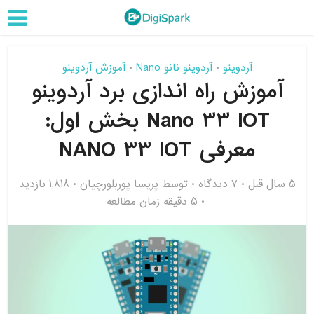
آردوینو
آردوینو نانو Nano
آموزش آردوینو
•
•
آموزش راه اندازی برد آردوینو
Nano 33 IOT بخش اول:
معرفی NANO 33 IOT
5 سال قبل
۷ دیدگاه
توسط
پریسا پوربلورچیان
1,818 بازدید
5 دقیقه زمان مطالعه