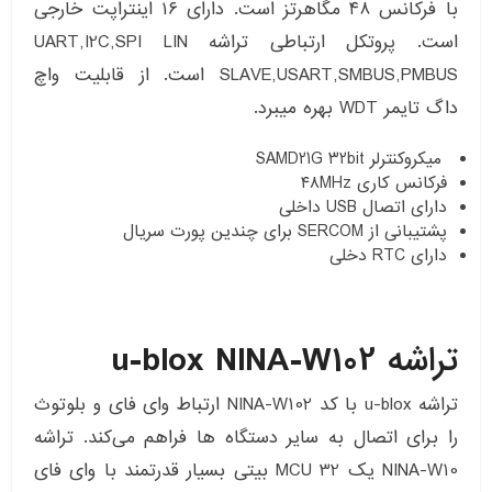
با فرکانس ۴۸ مگاهرتز است. دارای ۱۶ اینتراپت خارجی
است. پروتکل ارتباطی تراشه UART,I2C,SPI LIN
SLAVE,USART,SMBUS,PMBUS است. از قابلیت واچ
داگ تایمر WDT بهره میبرد.
میکروکنترلر SAMD21G 32bit
فرکانس کاری ۴۸MHz
دارای اتصال USB داخلی
پشتیبانی از SERCOM برای چندین پورت سریال
دارای RTC دخلی
تراشه
u-blox NINA-W102
تراشه u-blox با کد NINA-W102 ارتباط وای فای و بلوتوث
را برای اتصال به سایر دستگاه ها فراهم می‌کند. تراشه
NINA-W10 یک MCU 32 بیتی بسیار قدرتمند با وای فای