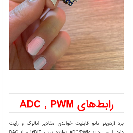
رابط‌های ADC , PWM
برد آردوینو نانو قابلیت خواندن مقادیر آنالوگ و رایت
دارد. این برد از ADC/PWM دوازده بیتی ۱۲BIT و از DAC