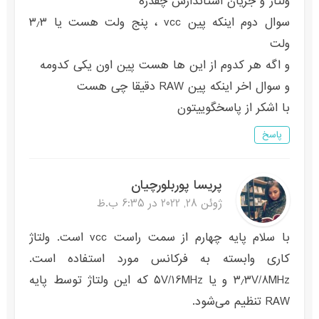
ولتاژ و جریان استاندارش چقدره
سوال دوم اینکه پین vcc ، پنج ولت هست یا ۳٫۳
ولت
و اگه هر کدوم از این ها هست پین اون یکی کدومه
و سوال اخر اینکه پین RAW دقیقا چی هست
با اشکر از پاسخگوییتون
پاسخ
پریسا پوربلورچیان
ژوئن 28, 2022 در 6:35 ب.ظ
با سلام پایه چهارم از سمت راست vcc است. ولتاژ
کاری وابسته به فرکانس مورد استفاده است.
۳٫۳V/8MHz و یا ۵V/16MHz که این ولتاژ توسط پایه
RAW تنظیم می‌شود.