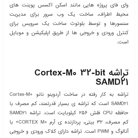
وای فای پروژه هایی مانند اسکن اکسس پوینت های
محیط اطراف، ساخت یک وب سرور برای مدیریت
سنسورها و توسط بلوتوث ساخت یک سرویس برای
کنترل ورودی و خروجی ها از طریق اپلیکیشن و موبایل
است.
تراشه
Cortex-M0 32-bit
SAMD21
تراشه به کار رفته در ساخت آردوینو نانو Cortex-M0
SAMD21 است که تراشه ی بسیار قدرتمند، کم مصرف با
حافظه CPU فلش ۲۵۶ کیلوبایت است. تراشه SAMD21
کم مصرف، ۳۲ بیتی، پردازنده ی آرم CORTEX M0+ با
آنالوگ و PWM است. تراشه دارای کلاک ورودی و خروجی