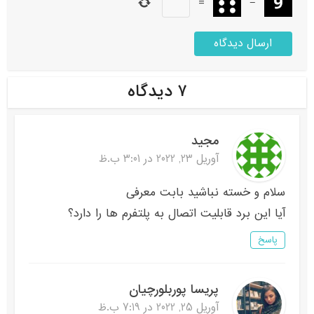
=
−
۷ دیدگاه
مجید
آوریل 23, 2022 در 3:01 ب.ظ
سلام و خسته نباشید بابت معرفی
آیا این برد قابلیت اتصال به پلتفرم ها را دارد؟
پاسخ
پریسا پوربلورچیان
آوریل 25, 2022 در 7:19 ب.ظ