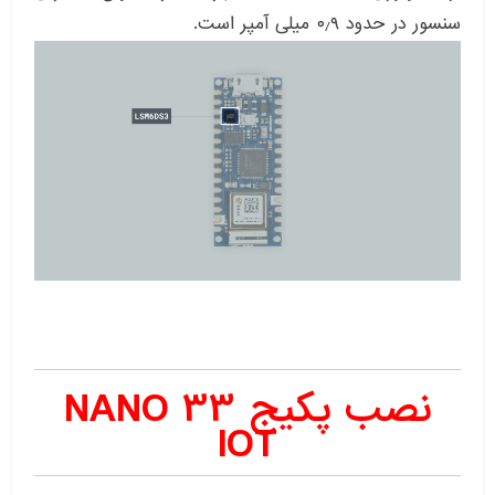
سنسور در حدود ۰٫۹ میلی آمپر است.
نصب پکیج NANO 33
IOT