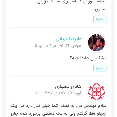
میشه آموزش کاملشو روی سایت بزارین.
ممنون
پاسخ
علیرضا قربانی
جولای 24, 2016 در 9:39 ب.ظ
مشکلتون دقیقا چیه؟
پاسخ
هادی سعیدی
فوریه 25, 2017 در 4:57 ب.ظ
سلام مهندس من به کمک شما خیلی نیاز دارم من یک
اردینو due گرفتم ولی به یک مشکلی برخورد همه جارو