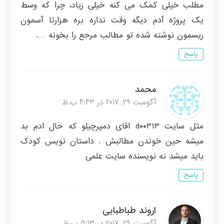
مطلب خیلی کمک می کنه خیلی زیاد، چرا که وسط
یک پروژه آدم دیگه وقت نداره بره هزارتا آسمون
ریسمون نوشته شده تو مطالب مرجع را بخونه ….
پاسخ
محمد
آگوست 29, 2017 در 4:43 ب.ظ
مثل سایت d**313 اقای دمپرچیلو که حال ادم بد
میشه حین خوندن مطالبش . داستان نویس کودک
باید میشد نه نویسنده سایت علمی
پاسخ
اروند طباطبایی
آگوست 29, 2017 در 5:13 ب.ظ