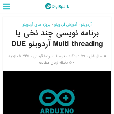
آردوینو
آموزش آردوینو
پروژه های آردوینو
•
•
برنامه نویسی چند نخی یا
Multi threading آردوینو DUE
11 سال قبل
۵۹ دیدگاه
توسط
علیرضا قربانی
10,345 بازدید
5 دقیقه زمان مطالعه