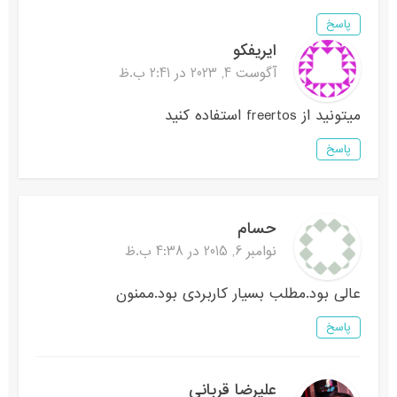
پاسخ
ایریفکو
آگوست 4, 2023 در 2:41 ب.ظ
میتونید از freertos استفاده کنید
پاسخ
حسام
نوامبر 6, 2015 در 4:38 ب.ظ
عالی بود.مطلب بسیار کاربردی بود.ممنون
پاسخ
علیرضا قربانی