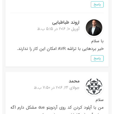
پاسخ
اروند طباطبایی
آوریل 10, 2016 در 5:15 ب.ظ
با سلام
خیر بردهایی با تراشه AVR امکان این کار را ندارند.
پاسخ
محمد
جولای 24, 2016 در 7:50 ب.ظ
سلام
من با آپلود کردن کد روی آردوینو due مشکل دارم اگه