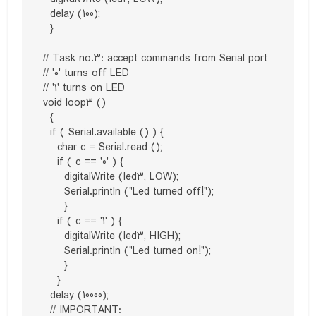
  delay (100);

  }

// Task no.3: accept commands from Serial port

// '۰' turns off LED

// '۱' turns on LED

void loop3 ()

  {

  if ( Serial.available () ) {

    char c = Serial.read ();

    if ( c == '0' ) {

      digitalWrite (led3, LOW);

      Serial.println ("Led turned off!");

      }

    if ( c == '1' ) {

      digitalWrite (led3, HIGH);

      Serial.println ("Led turned on!");

      }

    }

  delay (10000);

  // IMPORTANT:
