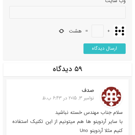
وب‌ سایت
+
=
هشت
۵۹ دیدگاه
صدف
نوامبر 3, 2015 در 6:43 ب.ظ
سلام جناب مهندس خسته نباشید
با سایر آردوینو ها هم میتونیم از این تکنیک استفاده
کنیم مثلا آردوینو Uno