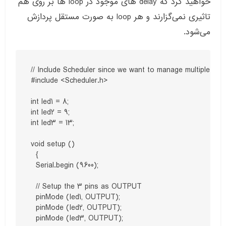
خواهید کرد که delay های موجود در loop ها بر روی هم
تاثیری نمی‌گزارند و هر loop به صورت مستقل پردازش
می‌شود.
// Include Scheduler since we want to manage multiple task
#include <Scheduler.h>

int led1 = 8;

int led2 = 9;

int led3 = 13;

void setup ()

  {

  Serial.begin (9600);

  // Setup the 3 pins as OUTPUT

  pinMode (led1, OUTPUT);

  pinMode (led2, OUTPUT);

  pinMode (led3, OUTPUT);
