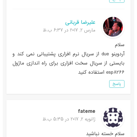
علیرضا قربانی
مارس 2, 2017 در 6:37 ب.ظ
سلام
آردوینو due از سریال نرم افزاری پشتیبانی نمی کند و
بایستی از سریال سخت افزاری برای راه اندازی ماژول
esp8266 استفاده کنید
پاسخ
fateme
ژانویه 2, 2017 در 5:35 ب.ظ
سلام خسته نباشید