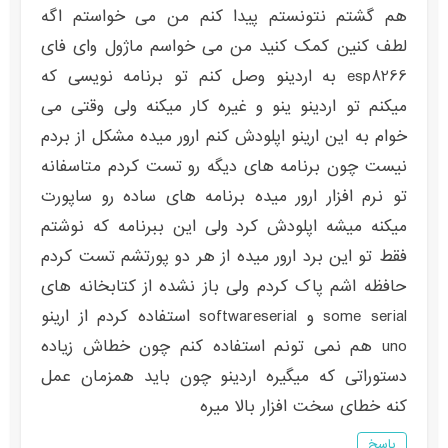
هم گشتم نتونستم پیدا کنم من می خواستم اگه
لطف کنین کمک کنید من می خواسم ماژول وای فای
esp8266 به اردینو وصل کنم تو برنامه نویسی که
میکنم تو اردینو ینو و غیره کار میکنه ولی وقتی می
خوام به این ارینو اپلودش کنم ارور میده مشکل از بردم
نیست چون برنامه های دیگه رو تست کردم متاسفانه
تو نرم افزار ارور میده برنامه های ساده رو ساپورت
میکنه میشه اپلودش کرد ولی این ببرنامه که نوشتم
فقط تو این برد ارور میده از هر دو پورتشم تست کردم
حافظه اشم پاک کردم ولی باز نشده از کتابخانه های
some serial و softwareserial استفاده کردم از ارینو
uno هم نمی تونم استفاده کنم چون خطاش زیاده
دستوراتی که میگیره اردینو چون باید همزمان عمل
کنه خطای سخت افزار بالا میره
پاسخ