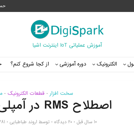
حما
آموزش عملیاتی IoT اینترنت اشیا
ل
الکترونیک
دوره آموزشی
از کجا شروع کنم؟
خ
سخت افزار
قطعات الکترونیک
م
•
•
اصطلاح RMS در آمپلی فایر Amplifier
10 سال قبل
۲۰ دیدگاه
توسط
اروند طباطبایی
21,381