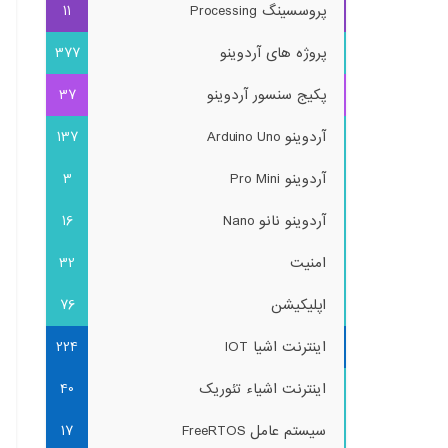
پروسسینگ Processing
11
پروژه های آردوینو
377
پکیج سنسور آردوینو
37
آردوینو Arduino Uno
137
آردوینو Pro Mini
3
آردوینو نانو Nano
16
امنیت
32
اپلیکیشن
76
اینترنت اشیا IOT
224
اینترنت اشیاء تئوریک
40
سیستم عامل FreeRTOS
17