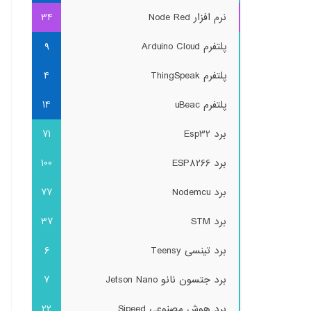
نرم افزار Node Red
34
پلتفرم Arduino Cloud
9
پلتفرم ThingSpeak
4
پلتفرم uBeac
14
برد Esp32
71
برد ESP8266
100
برد Nodemcu
77
برد STM
37
برد تینسی Teensy
6
برد جتسون نانو Jetson Nano
7
برد هوش مصنوعی Sipeed
22