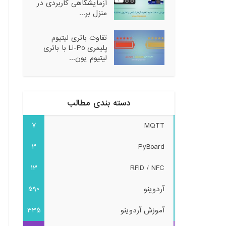
آزمایشگاهی کاربردی در
منزل بر...
تفاوت باتری لیتیوم
پلیمری Li-Po با باتری
لیتیوم یون...
دسته بندی مطالب
7
MQTT
3
PyBoard
13
RFID / NFC
آردوینو
590
آموزش آردوینو
335