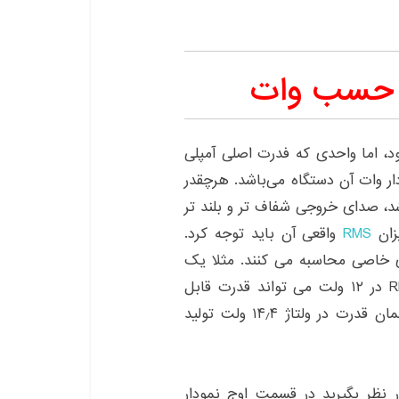
ر حسب وات
ود، اما واحدی که فدرت اصلی آمپلی
Ampl را مشخص می کند آر ام اس RMS نمودار وات آن دستگاه می‌باشد. هرچقدر
پلی فایر Amplifier بیش تر باشد، صدای خروجی شفاف تر و بلند تر
یزان
RMS
واقعی آن باید توجه کرد.
ای خاصی محاسبه می کنند. مثلا یک
آمپلی فایر Amplifier با قدرت ۱۰۰ وات آر ام اس RMS در ۱۲ ولت می تواند قدرت قابل
ملاحضه ای نسبت به یک آمپلی فایر Amplifier با همان قدرت در ولتاژ ۱۴٫۴ ولت تولید
نظر بگیرید در قسمت اوج نمودار