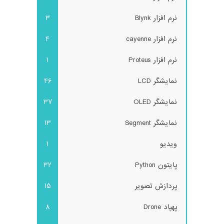
نرم افزار Blynk
3
نرم افزار cayenne
4
نرم افزار Proteus
1
نمایشگر LCD
46
نمایشگر OLED
37
نمایشگر Segment
13
ویدیو
1
پایتون Python
32
پردازش تصویر
15
پهپاد Drone
8