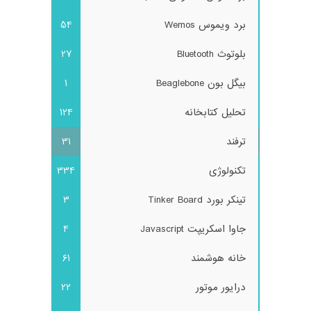
برد ویموس Wemos
54
بلوتوث Bluetooth
27
بیگل بون Beaglebone
1
تحلیل کتابخانه
124
ترفند
31
تکنولوژی
334
تینکر بورد Tinker Board
3
جاوا اسکریپت Javascript
4
خانه هوشمند
61
درایور موتور
22