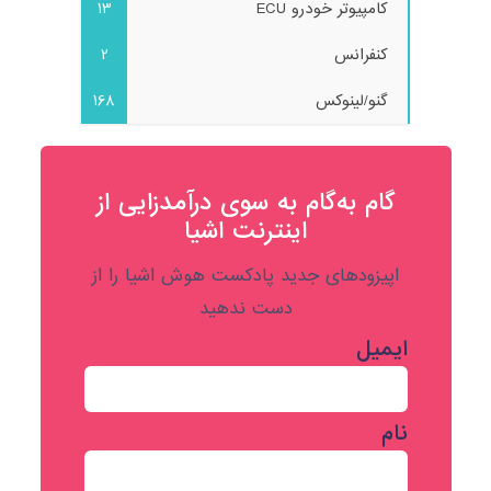
کامپیوتر خودرو ECU
13
کنفرانس
2
گنو/لینوکس
168
گام به‌گام به‌ سوی درآمدزایی از
اینترنت اشیا
اپیزودهای جدید پادکست هوش اشیا را از
دست ندهید
ایمیل
نام