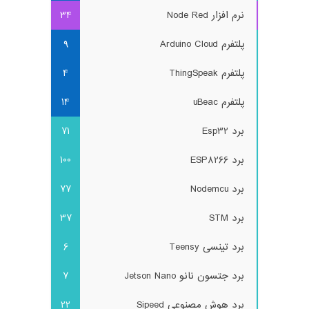
نرم افزار Node Red
34
پلتفرم Arduino Cloud
9
پلتفرم ThingSpeak
4
پلتفرم uBeac
14
برد Esp32
71
برد ESP8266
100
برد Nodemcu
77
برد STM
37
برد تینسی Teensy
6
برد جتسون نانو Jetson Nano
7
برد هوش مصنوعی Sipeed
22