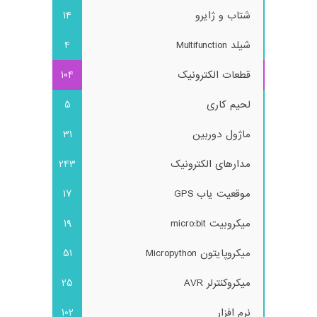
شتاب و ژایرو
14
شیلد Multifunction
4
قطعات الکترونیک
104
لحیم کاری
5
ماژول دوربین
31
مدارهای الکترونیک
243
موقعیت یاب GPS
17
میکروبیت micro:bit
19
میکروپایتون Micropython
51
میکروکنترلر AVR
25
نرم افزار
102