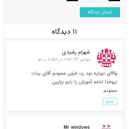
۱۱ دیدگاه
شهرام رشيدى
نوامبر 23, 2016 در 10:58 ب.ظ
وااااى دوباره نود رد، خیلى ممنونم آقاى بیات
تروخدا ادامه آموزش را بازم بزارین
ممنونم
پاسخ
Mr windows