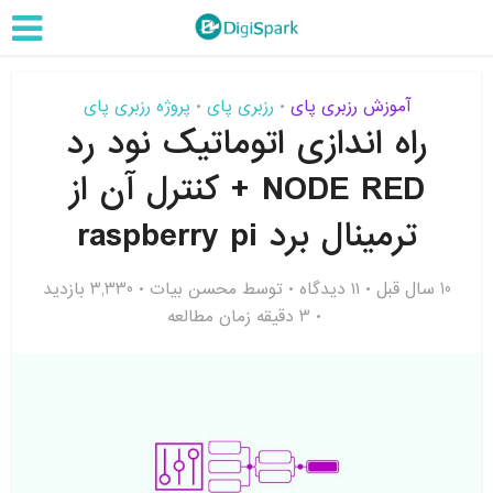
آموزش رزبری پای
رزبری پای
پروژه رزبری پای
•
•
راه اندازی اتوماتیک نود رد
NODE RED + کنترل آن از
ترمینال برد raspberry pi
10 سال قبل
۱۱ دیدگاه
توسط
محسن بیات
3,330 بازدید
3 دقیقه زمان مطالعه