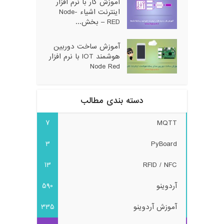
آموزش کار با نرم افزار
اینترنت اشیاء Node-
RED – بخش...
آموزش ساخت دوربین
هوشمند IOT با نرم افزار
Node Red
دسته بندی مطالب
7
MQTT
3
PyBoard
13
RFID / NFC
آردوینو
590
آموزش آردوینو
335