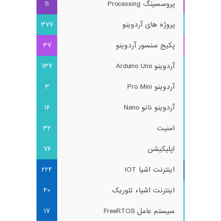
پروسسینگ Processing
11
پروژه های آردوینو
377
پکیج سنسور آردوینو
37
آردوینو Arduino Uno
137
آردوینو Pro Mini
3
آردوینو نانو Nano
16
امنیت
32
اپلیکیشن
76
اینترنت اشیا IOT
224
اینترنت اشیاء تئوریک
40
سیستم عامل FreeRTOS
17