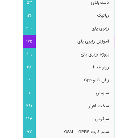
دسته‌بندی
53
رباتیک
126
رزبری پای
220
آموزش رزبری پای
175
پروژه رزبری پای
119
روبو-پدیا
28
زبان C و Cpp
2
سازمان
1
سخت افزار
260
سرگرمی
193
سیم کارت GSM – GPRS
97