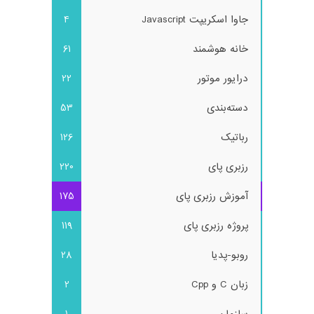
جاوا اسکریپت Javascript
4
خانه هوشمند
61
درایور موتور
22
دسته‌بندی
53
رباتیک
126
رزبری پای
220
آموزش رزبری پای
175
پروژه رزبری پای
119
روبو-پدیا
28
زبان C و Cpp
2