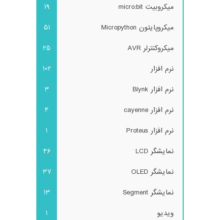
میکروبیت micro:bit
19
میکروپایتون Micropython
51
میکروکنترلر AVR
25
نرم افزار
102
نرم افزار Blynk
3
نرم افزار cayenne
4
نرم افزار Proteus
1
نمایشگر LCD
46
نمایشگر OLED
37
نمایشگر Segment
13
ویدیو
1