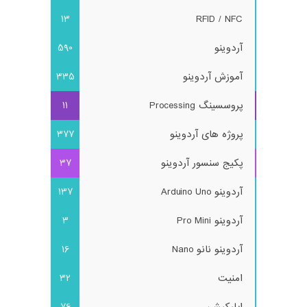
13
RFID / NFC
آردوینو
590
آموزش آردوینو
335
پروسسینگ Processing
11
پروژه های آردوینو
377
پکیج سنسور آردوینو
37
آردوینو Arduino Uno
137
آردوینو Pro Mini
3
آردوینو نانو Nano
16
امنیت
32