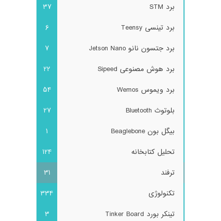
برد STM
37
برد تینسی Teensy
6
برد جتسون نانو Jetson Nano
7
برد هوش مصنوعی Sipeed
22
برد ویموس Wemos
54
بلوتوث Bluetooth
27
بیگل بون Beaglebone
1
تحلیل کتابخانه
124
ترفند
31
تکنولوژی
334
تینکر بورد Tinker Board
3