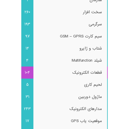
سازمان
1
سخت افزار
260
سرگرمی
193
سیم کارت GSM – GPRS
97
شتاب و ژایرو
14
شیلد Multifunction
4
قطعات الکترونیک
104
لحیم کاری
5
ماژول دوربین
31
مدارهای الکترونیک
243
موقعیت یاب GPS
17