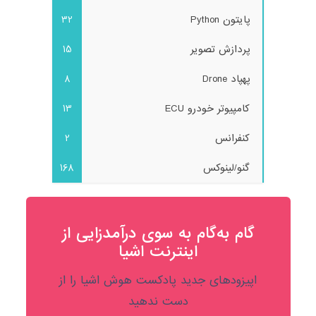
پایتون Python
32
پردازش تصویر
15
پهپاد Drone
8
کامپیوتر خودرو ECU
13
کنفرانس
2
گنو/لینوکس
168
گام به‌گام به‌ سوی درآمدزایی از
اینترنت اشیا
اپیزودهای جدید پادکست هوش اشیا را از
دست ندهید