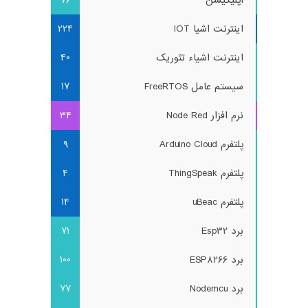
اپلیکیشن
76
اینترنت اشیا IOT
224
اینترنت اشیاء تئوریک
40
سیستم عامل FreeRTOS
17
نرم افزار Node Red
34
پلتفرم Arduino Cloud
9
پلتفرم ThingSpeak
4
پلتفرم uBeac
14
برد Esp32
71
برد ESP8266
100
برد Nodemcu
77