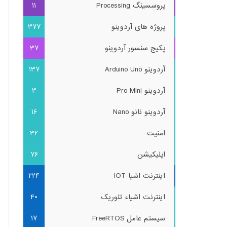
پروسسینگ Processing
11
پروژه های آردوینو
377
پکیج سنسور آردوینو
37
آردوینو Arduino Uno
137
آردوینو Pro Mini
3
آردوینو نانو Nano
16
امنیت
32
اپلیکیشن
76
اینترنت اشیا IOT
224
اینترنت اشیاء تئوریک
40
سیستم عامل FreeRTOS
17