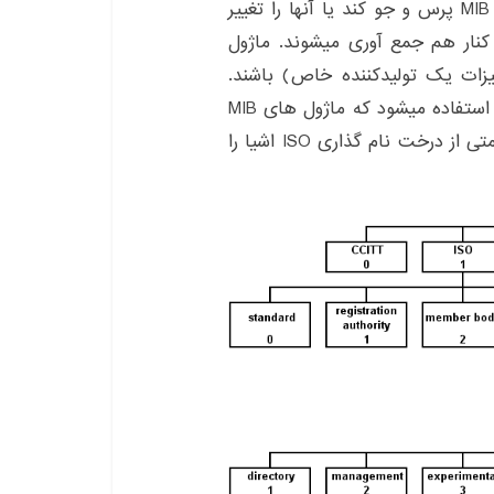
پیام های SNMP به عامل دستگاه میتواند در مقادیر MIB پرس و جو کند یا آنها را تغییر
د. اشیای MIB مربوط به هم در ماژول های MIB کنار هم جمع آوری میشوند. ماژول
تجهیزات یک تولیدکننده خاص) باشند.
برای نام گذاری ماژول های MIB روشی برگرفته از ISO استفاده میشود که ماژول های MIB
استاندارد نیز در بخشی از این چارچوب قرار دارند. قسمتی از درخت نام گذاری ISO اشیا را