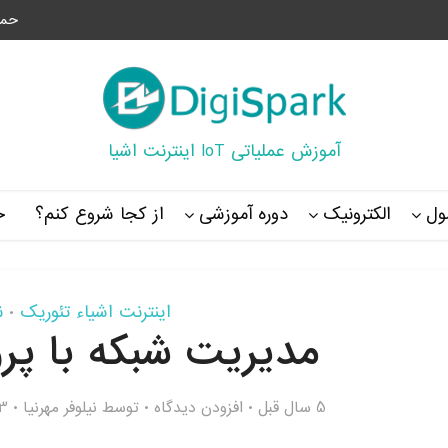
حما
آموزش عملیاتی IoT اینترنت اشیا
ل
الکترونیک
دوره آموزشی
از کجا شروع کنم؟
خ
اینترنت اشیاء تئوریک
ن
•
مدیریت شبکه با پروتکل
5 سال قبل
افزودن دیدگاه
توسط
نیلوفر مهرنیا
,613