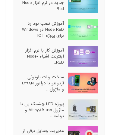
جدید در نرم افزار Node
Red
آموزش نصب نود رد
Node RED در Windows
برای پروژه IOT
آموزش کار با نرم افزار
اینترنت اشیاء Node-
RED...
ساخت ربات بلوتوثی
آردوینو با درایور L298N
و ماژول...
پروژه LED چشمک زن با
ماژول Attiny85 usb و
برنامه...
مدیریت وسایل برقی از