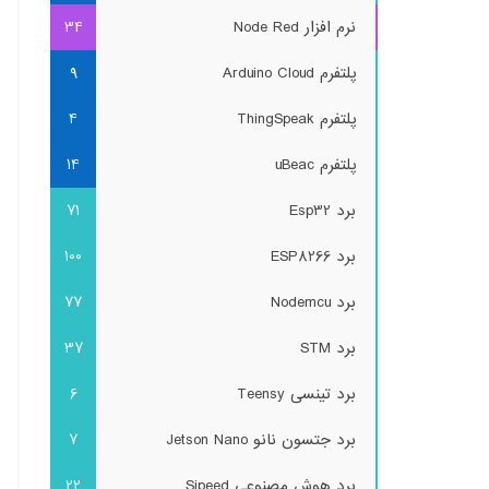
نرم افزار Node Red
34
پلتفرم Arduino Cloud
9
پلتفرم ThingSpeak
4
پلتفرم uBeac
14
برد Esp32
71
برد ESP8266
100
برد Nodemcu
77
برد STM
37
برد تینسی Teensy
6
برد جتسون نانو Jetson Nano
7
برد هوش مصنوعی Sipeed
22