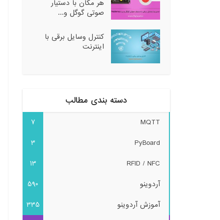
هر مکان با دستیار
صوتی گوگل و...
کنترل وسایل برقی با
اینترنت
دسته بندی مطالب
7
MQTT
3
PyBoard
13
RFID / NFC
آردوینو
590
آموزش آردوینو
335