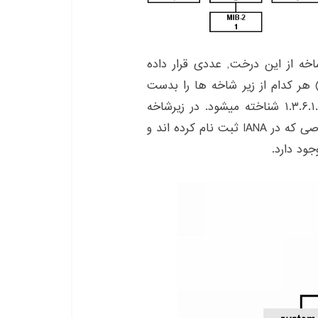
اخه از این درخت, عددی قرار داده
ده که توسط این اعداد میتوان شناسه ی شی(OID) هر کدام از زیر شاخه ها را بدست
آورد. برای مثال, زیر شاخه management با شناسه ۱.۳.۶.۱.۲ شناخته میشود. در زیرشاخه
private فهرستی از نام ها و کدهای شرکت های خصوصی که در IANA ثبت نام کرده اند و