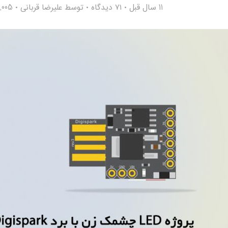
11 سال قبل
۷۱ دیدگاه
توسط
علیرضا قربانی
13,005 با