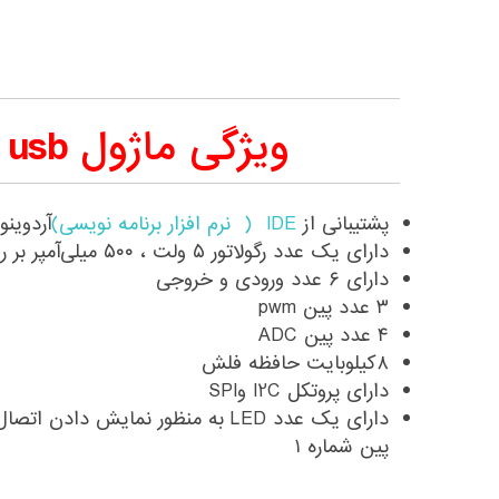
ویژگی ماژول Attiny85 usb
پشتیبانی از
IDE ( نرم افزار برنامه نویسی)
آردوینو
دارای یک عدد رگولاتور ۵ ولت ، ۵۰۰ میلی‌آمپر بر روی ماژول
دارای ۶ عدد ورودی و خروجی
۳ عدد پین pwm
۴ عدد پین ADC
۸کیلوبایت حافظه فلش
دارای پروتکل I2C وSPI
پین شماره ۱