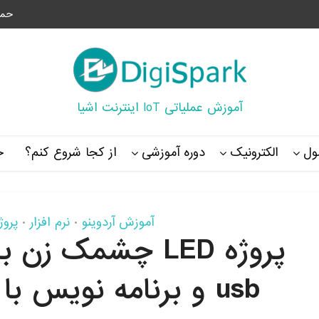
حما
آموزش عملیاتی IoT اینترنت اشیا
ل
الکترونیک
دوره آموزشی
از کجا شروع کنم؟
خ
آموزش آردوینو
نرم افزار
پروژ
•
•
usb و برنامه نویس با نرم‌افزار آردوینو