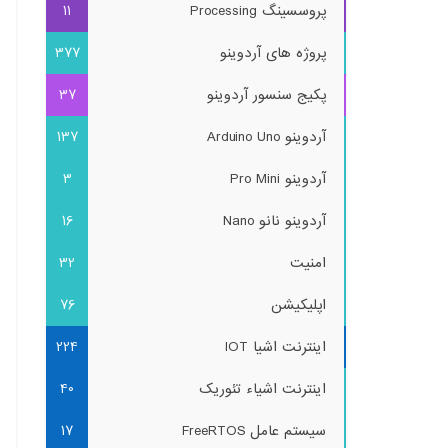
پروسسینگ Processing
11
پروژه های آردوینو
377
پکیج سنسور آردوینو
37
آردوینو Arduino Uno
137
آردوینو Pro Mini
3
آردوینو نانو Nano
16
امنیت
32
اپلیکیشن
76
اینترنت اشیا IOT
224
اینترنت اشیاء تئوریک
40
سیستم عامل FreeRTOS
17