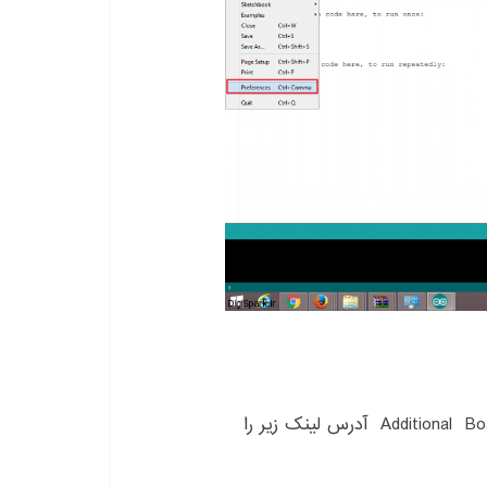
۲-در پنجره باز شده در قسمت Additional Boards manager URLs آدرس لینک زیر را