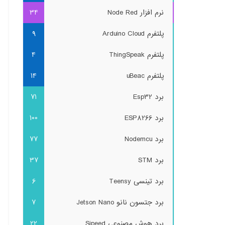
نرم افزار Node Red
34
پلتفرم Arduino Cloud
9
پلتفرم ThingSpeak
4
پلتفرم uBeac
14
برد Esp32
71
برد ESP8266
100
برد Nodemcu
77
برد STM
37
برد تینسی Teensy
6
برد جتسون نانو Jetson Nano
7
برد هوش مصنوعی Sipeed
22