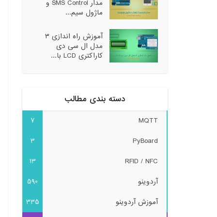
مدار SMS Control و
ماژول سیم...
آموزش راه اندازی ۳
مدل ال سی دی
کاراکتری LCD با...
دسته بندی مطالب
7
MQTT
3
PyBoard
13
RFID / NFC
آردوینو
590
آموزش آردوینو
335