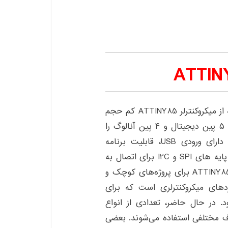
برد ATTINY85 یک برد کوچک و قابل حمل است که از میکروکنترلر ATTINY85 کم حجم
و قدرتمند تشکیل شده است. این برد امکاناتی مانند ۵ پین دیجیتال و ۴ پین آنالوگ را
برای توسعه دهندگان فراهم می‌کند. علاوه بر این، دارای ورودی USB، قابلیت برنامه
نویسی و پروگرام آسان است. همچنین این برد دارای پایه های SPI و I2C برای اتصال به
سنسورها و دستگاه های دیگر است. استفاده از برد ATTINY85 برای پروژه‌های کوچک و
 برد ATTINY85 یکی از بردهای میکروکنترلری است که برای
. در حال حاضر، تعدادی از انواع
 برای اهداف مختلفی استفاده می‌شوند. بعضی