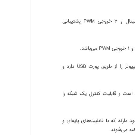
برد ATTINY85 دیجیتال: این برد از ۵ ورودی دیجیتال و ۳ خروجی PWM پشتیبانی
برد ATTINY85 USB: این برد قابلیت اتصال به کامپیوتر را از طریق پورت USB دارد و
برد ATTINY85 شبکه: این برد دارای اتصال Ethernet است و قابلیت کنترل یک شبکه را
 سنتی نیز وجود دارند که با قابلیت‌های پایه‌ای و
ضه می‌شوند.