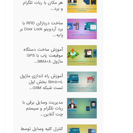
هر مکان با ربات تلگرام
و برد...
ساخت دربازکن RFID با
برد آردوینو Door Lock بر
پایه...
آموزش ساخت دستگاه
موقیعت یاب با GPS
ماژول SIM808...
آموزش راه اندازی ماژول
Sim800L بخش اول
تست شبکه GSM...
مدیریت وسایل برقی با
ربات تلگرام و سیستم
چت آنلاین...
کنترل کلیه وسایل توسط