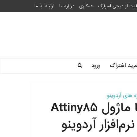
یت از دیجی اسپارک
همکاری
درباره ما
ارتباط با ما
رید اشتراک
ورود
ه های آردوینو
پروژه LED چشمک زن با ماژول Attiny85