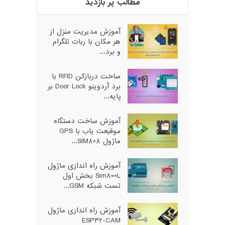
مطالب پر بازدید
آموزش مدیریت منزل از
هر مکان با ربات تلگرام
و برد...
ساخت دربازکن RFID با
برد آردوینو Door Lock بر
پایه...
آموزش ساخت دستگاه
موقیعت یاب با GPS
ماژول SIM808...
آموزش راه اندازی ماژول
Sim800L بخش اول
تست شبکه GSM...
آموزش راه اندازی ماژول
ESP32-CAM