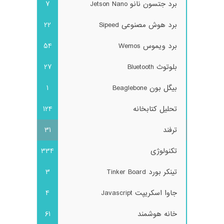
برد جتسون نانو Jetson Nano
7
برد هوش مصنوعی Sipeed
22
برد ویموس Wemos
54
بلوتوث Bluetooth
27
بیگل بون Beaglebone
1
تحلیل کتابخانه
124
ترفند
31
تکنولوژی
334
تینکر بورد Tinker Board
3
جاوا اسکریپت Javascript
4
خانه هوشمند
61