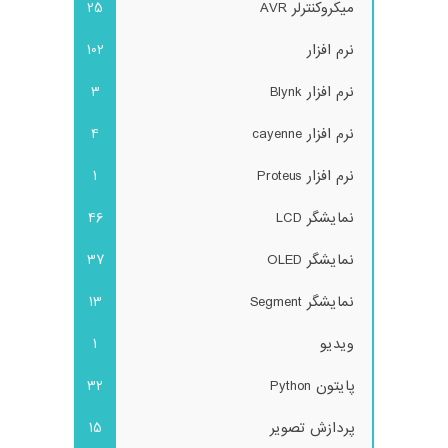
میکروکنترلر AVR
25
نرم افزار
102
نرم افزار Blynk
3
نرم افزار cayenne
4
نرم افزار Proteus
1
نمایشگر LCD
46
نمایشگر OLED
37
نمایشگر Segment
13
ویدیو
1
پایتون Python
32
پردازش تصویر
15