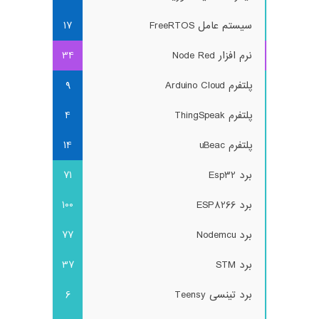
سیستم عامل FreeRTOS
17
نرم افزار Node Red
34
پلتفرم Arduino Cloud
9
پلتفرم ThingSpeak
4
پلتفرم uBeac
14
برد Esp32
71
برد ESP8266
100
برد Nodemcu
77
برد STM
37
برد تینسی Teensy
6