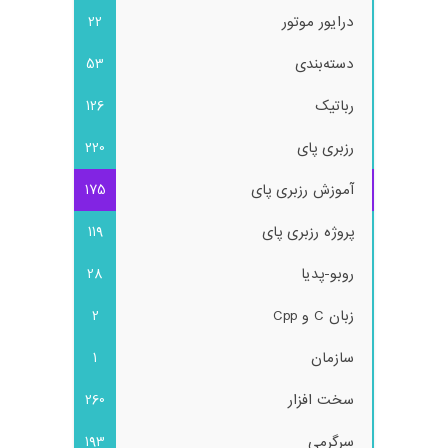
درایور موتور
22
دسته‌بندی
53
رباتیک
126
رزبری پای
220
آموزش رزبری پای
175
پروژه رزبری پای
119
روبو-پدیا
28
زبان C و Cpp
2
سازمان
1
سخت افزار
260
سرگرمی
193