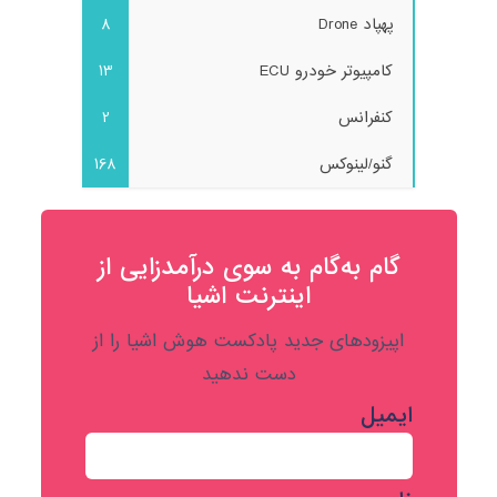
پهپاد Drone
8
کامپیوتر خودرو ECU
13
کنفرانس
2
گنو/لینوکس
168
گام به‌گام به‌ سوی درآمدزایی از
اینترنت اشیا
اپیزودهای جدید پادکست هوش اشیا را از
دست ندهید
ایمیل