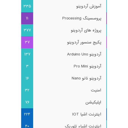
آموزش آردوینو
335
پروسسینگ Processing
11
پروژه های آردوینو
377
پکیج سنسور آردوینو
37
آردوینو Arduino Uno
137
آردوینو Pro Mini
3
آردوینو نانو Nano
16
امنیت
32
اپلیکیشن
76
اینترنت اشیا IOT
224
اینترنت اشیاء تئوریک
40