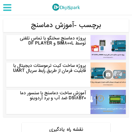
برچسب -آموزش دماسنج
پروژه دماسنج سخنگو با تماس تلفنی
توسط SIM800L و DF PLAYER
پروژه ساخت کیت ترموستات دیجیتال با
قابلیت فرمان از طریق رابط سریال UART
آموزش ساخت دماسنج با سنسور دما
DS18B20 ضد آب و برد آردوینو
نقشه راه یادگیری