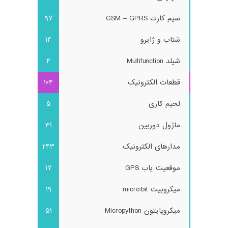
سیم کارت GSM – GPRS
97
شتاب و ژایرو
14
شیلد Multifunction
4
قطعات الکترونیک
104
لحیم کاری
5
ماژول دوربین
31
مدارهای الکترونیک
243
موقعیت یاب GPS
17
میکروبیت micro:bit
19
میکروپایتون Micropython
51