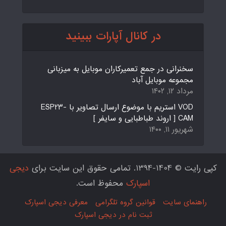
در کانال آپارات ببینید
سخنرانی در جمع تعمیرکاران موبایل به میزبانی
مجموعه موبایل آباد
مرداد ۱۲, ۱۴۰۲
VOD استریم با موضوع ارسال تصاویر با ESP23-
CAM [ اروند طباطبایی و سایفر ]
شهریور ۱۱, ۱۴۰۰
کپی رایت © 1404-1394. تمامی حقوق این سایت برای
دیجی
اسپارک
محفوظ است.
راهنمای سایت
قوانین گروه تلگرامی
معرفی دیجی اسپارک
ثبت نام در دیجی اسپارک