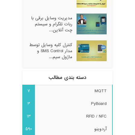
مدیریت وسایل برقی با
ربات تلگرام و سیستم
چت آنلاین...
کنترل کلیه وسایل توسط
مدار SMS Control و
ماژول سیم...
دسته بندی مطالب
7
MQTT
3
PyBoard
13
RFID / NFC
آردوینو
590