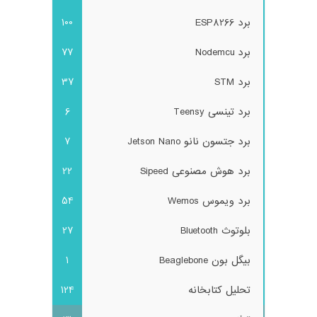
برد ESP8266
100
برد Nodemcu
77
برد STM
37
برد تینسی Teensy
6
برد جتسون نانو Jetson Nano
7
برد هوش مصنوعی Sipeed
22
برد ویموس Wemos
54
بلوتوث Bluetooth
27
بیگل بون Beaglebone
1
تحلیل کتابخانه
124