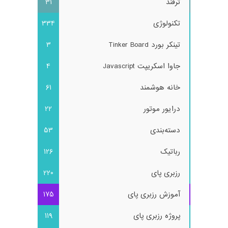
ترفند
31
تکنولوژی
334
تینکر بورد Tinker Board
3
جاوا اسکریپت Javascript
4
خانه هوشمند
61
درایور موتور
22
دسته‌بندی
53
رباتیک
126
رزبری پای
220
آموزش رزبری پای
175
پروژه رزبری پای
119