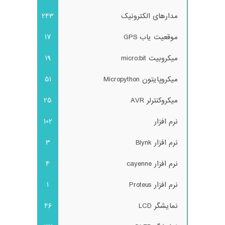
مدارهای الکترونیک
243
موقعیت یاب GPS
17
میکروبیت micro:bit
19
میکروپایتون Micropython
51
میکروکنترلر AVR
25
نرم افزار
102
نرم افزار Blynk
3
نرم افزار cayenne
4
نرم افزار Proteus
1
نمایشگر LCD
46