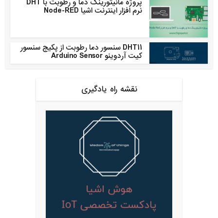
پروژه مانیتورینگ دما و رطوبت با DHT
نرم افزار اینترنت اشیا Node-RED
DHT11 سنسور دما رطوبت از پکیج سنسور
کیت آردوینو Arduino Sensor
نقشه راه یادگیری