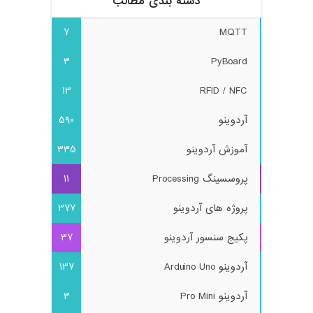
دسته بندی مطالب
7
MQTT
3
PyBoard
13
RFID / NFC
آردوینو
590
آموزش آردوینو
335
پروسسینگ Processing
11
پروژه های آردوینو
377
پکیج سنسور آردوینو
37
آردوینو Arduino Uno
137
آردوینو Pro Mini
3