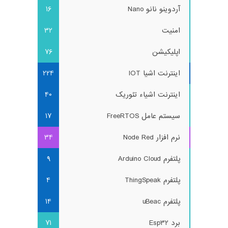
آردوینو نانو Nano
16
امنیت
32
اپلیکیشن
76
اینترنت اشیا IOT
224
اینترنت اشیاء تئوریک
40
سیستم عامل FreeRTOS
17
نرم افزار Node Red
34
پلتفرم Arduino Cloud
9
پلتفرم ThingSpeak
4
پلتفرم uBeac
14
برد Esp32
71