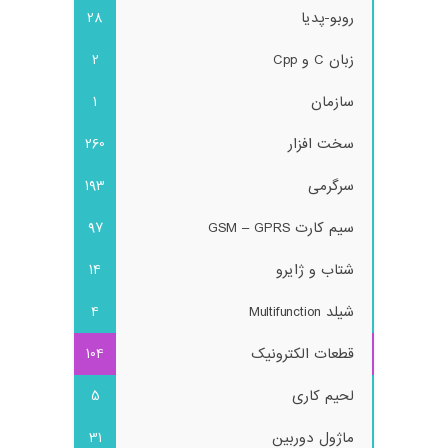
روبو-پدیا
28
زبان C و Cpp
2
سازمان
1
سخت افزار
260
سرگرمی
193
سیم کارت GSM – GPRS
97
شتاب و ژایرو
14
شیلد Multifunction
4
قطعات الکترونیک
104
لحیم کاری
5
ماژول دوربین
31