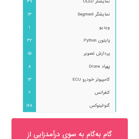
نمایشگر OLED
37
نمایشگر Segment
13
ویدیو
1
پایتون Python
32
پردازش تصویر
15
پهپاد Drone
8
کامپیوتر خودرو ECU
13
کنفرانس
2
گنو/لینوکس
168
گام به‌گام به‌ سوی درآمدزایی از