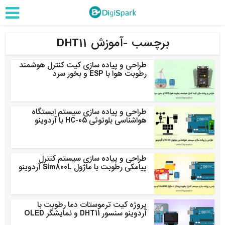
برچسب -آموزش DHT11
طراحی و پیاده سازی کیت کنترل هوشمند
رطوبت هوا با ESP و بخور سرد
طراحی و پیاده سازی سیستم ایستگاه
هواشناسی بلوتوثی HC-05 با آردوینو
طراحی و پیاده سازی سیستم کنترل
پیامکی رطوبت با ماژول Sim800L آردوینو
پروژه کیت ترموستات دما رطوبت با
آردوینو سنسور DHT11 و نمایشگر OLED