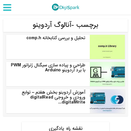
برچسب -آنالوگ آردوینو
تحلیل و بررسی کتابخانه comp.h
طراحی و پیاده سازی سیگنال ژنراتور PWM
با برد آردوینو Arduino
آموزش آردوینو بخش هفتم – توابع
ورودی و خروجی digitalRead
digitalWrite...
نقشه راه یادگیری