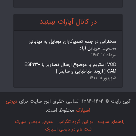
در کانال آپارات ببینید
سخنرانی در جمع تعمیرکاران موبایل به میزبانی
مجموعه موبایل آباد
مرداد ۱۲, ۱۴۰۲
VOD استریم با موضوع ارسال تصاویر با ESP23-
CAM [ اروند طباطبایی و سایفر ]
شهریور ۱۱, ۱۴۰۰
کپی رایت © 1404-1394. تمامی حقوق این سایت برای
دیجی
اسپارک
محفوظ است.
راهنمای سایت
قوانین گروه تلگرامی
معرفی دیجی اسپارک
ثبت نام در دیجی اسپارک