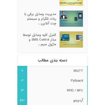
مدیریت وسایل برقی با
ربات تلگرام و سیستم
چت آنلاین...
کنترل کلیه وسایل توسط
مدار SMS Control و
ماژول سیم...
دسته بندی مطالب
7
MQTT
3
PyBoard
13
RFID / NFC
آردوینو
590