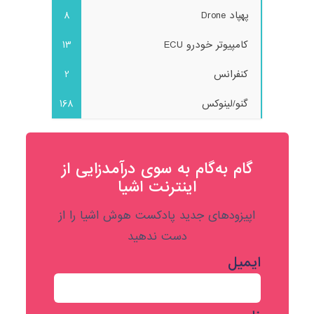
پهپاد Drone
8
کامپیوتر خودرو ECU
13
کنفرانس
2
گنو/لینوکس
168
گام به‌گام به‌ سوی درآمدزایی از
اینترنت اشیا
اپیزودهای جدید پادکست هوش اشیا را از
دست ندهید
ایمیل