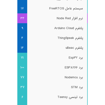
سیستم عامل FreeRTOS
17
نرم افزار Node Red
34
پلتفرم Arduino Cloud
9
پلتفرم ThingSpeak
4
پلتفرم uBeac
14
برد Esp32
71
برد ESP8266
100
برد Nodemcu
77
برد STM
37
برد تینسی Teensy
6