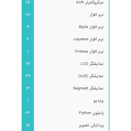
میکروکنترلر AVR
25
نرم افزار
102
نرم افزار Blynk
3
نرم افزار cayenne
4
نرم افزار Proteus
1
نمایشگر LCD
46
نمایشگر OLED
37
نمایشگر Segment
13
ویدیو
1
پایتون Python
32
پردازش تصویر
15