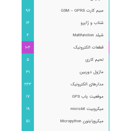
سیم کارت GSM – GPRS
97
شتاب و ژایرو
14
شیلد Multifunction
4
قطعات الکترونیک
104
لحیم کاری
5
ماژول دوربین
31
مدارهای الکترونیک
243
موقعیت یاب GPS
17
میکروبیت micro:bit
19
میکروپایتون Micropython
51