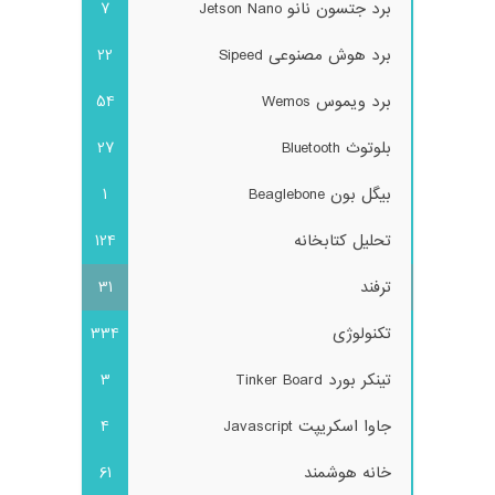
برد جتسون نانو Jetson Nano
7
برد هوش مصنوعی Sipeed
22
برد ویموس Wemos
54
بلوتوث Bluetooth
27
بیگل بون Beaglebone
1
تحلیل کتابخانه
124
ترفند
31
تکنولوژی
334
تینکر بورد Tinker Board
3
جاوا اسکریپت Javascript
4
خانه هوشمند
61