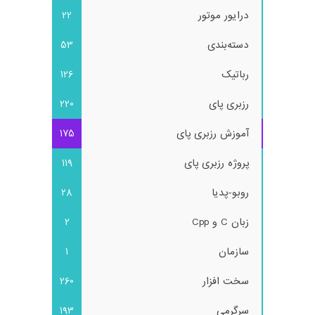
درایور موتور
22
دسته‌بندی
53
رباتیک
126
رزبری پای
220
آموزش رزبری پای
175
پروژه رزبری پای
119
روبو-پدیا
28
زبان C و Cpp
2
سازمان
1
سخت افزار
260
سرگرمی
193