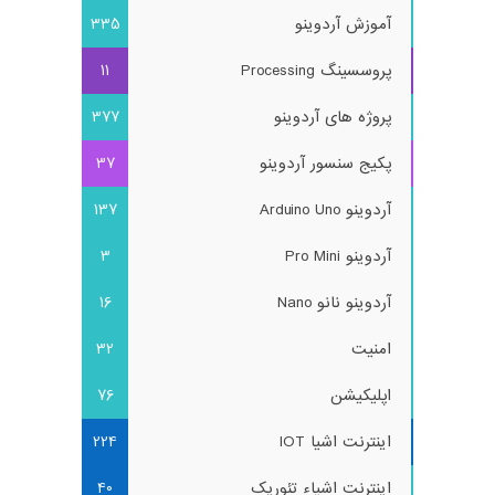
آموزش آردوینو
335
پروسسینگ Processing
11
پروژه های آردوینو
377
پکیج سنسور آردوینو
37
آردوینو Arduino Uno
137
آردوینو Pro Mini
3
آردوینو نانو Nano
16
امنیت
32
اپلیکیشن
76
اینترنت اشیا IOT
224
اینترنت اشیاء تئوریک
40