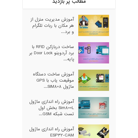
مطالب پر بازدید
آموزش مدیریت منزل از
هر مکان با ربات تلگرام
و برد...
ساخت دربازکن RFID با
برد آردوینو Door Lock بر
پایه...
آموزش ساخت دستگاه
موقیعت یاب با GPS
ماژول SIM808...
آموزش راه اندازی ماژول
Sim800L بخش اول
تست شبکه GSM...
آموزش راه اندازی ماژول
ESP32-CAM