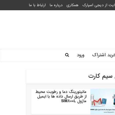
یت از دیجی اسپارک
همکاری
درباره ما
ارتباط با ما
رید اشتراک
ورود
 سیم کارت
مانیتورینگ دما و رطوبت محیط
از طریق ارسال داده ها با ایمیل
ماژول SIM800L