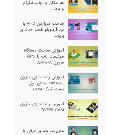
هر مکان با ربات تلگرام
و برد...
ساخت دربازکن RFID با
برد آردوینو Door Lock بر
پایه...
آموزش ساخت دستگاه
موقیعت یاب با GPS
ماژول SIM808...
آموزش راه اندازی ماژول
Sim800L بخش اول
تست شبکه GSM...
آموزش راه اندازی ماژول
ESP32-CAM
مدیریت وسایل برقی با