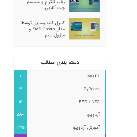
ربات تلگرام و سیستم
چت آنلاین...
کنترل کلیه وسایل توسط
مدار SMS Control و
ماژول سیم...
دسته بندی مطالب
7
MQTT
3
PyBoard
13
RFID / NFC
آردوینو
590
آموزش آردوینو
335