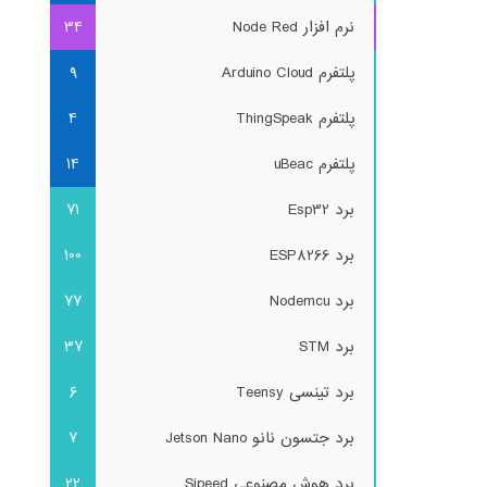
نرم افزار Node Red
34
پلتفرم Arduino Cloud
9
پلتفرم ThingSpeak
4
پلتفرم uBeac
14
برد Esp32
71
برد ESP8266
100
برد Nodemcu
77
برد STM
37
برد تینسی Teensy
6
برد جتسون نانو Jetson Nano
7
برد هوش مصنوعی Sipeed
22