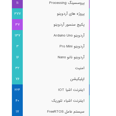
پروسسینگ Processing
11
پروژه های آردوینو
377
پکیج سنسور آردوینو
37
آردوینو Arduino Uno
137
آردوینو Pro Mini
3
آردوینو نانو Nano
16
امنیت
32
اپلیکیشن
76
اینترنت اشیا IOT
224
اینترنت اشیاء تئوریک
40
سیستم عامل FreeRTOS
17