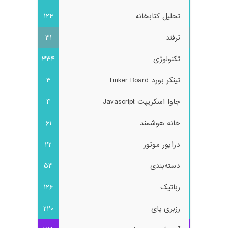
تحلیل کتابخانه
124
ترفند
31
تکنولوژی
334
تینکر بورد Tinker Board
3
جاوا اسکریپت Javascript
4
خانه هوشمند
61
درایور موتور
22
دسته‌بندی
53
رباتیک
126
رزبری پای
220