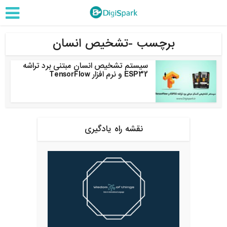
برچسب -تشخیص انسان
سیستم تشخیص انسان مبتنی برد تراشه
ESP32 و نرم افزار TensorFlow
نقشه راه یادگیری