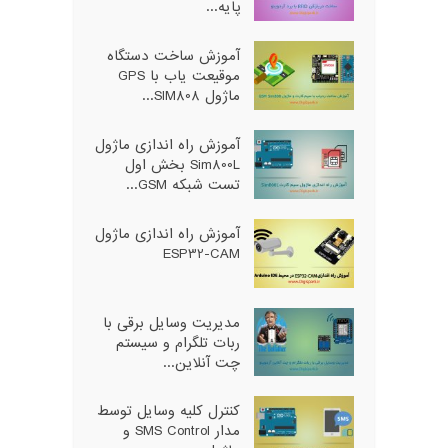
پایه...
آموزش ساخت دستگاه
موقیعت یاب با GPS
ماژول SIM808...
آموزش راه اندازی ماژول
Sim800L بخش اول
تست شبکه GSM...
آموزش راه اندازی ماژول
ESP32-CAM
مدیریت وسایل برقی با
ربات تلگرام و سیستم
چت آنلاین...
کنترل کلیه وسایل توسط
مدار SMS Control و