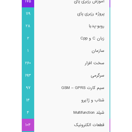
آموزش رزبری پای
175
پروژه رزبری پای
119
روبو-پدیا
28
زبان C و Cpp
2
سازمان
1
سخت افزار
260
سرگرمی
193
سیم کارت GSM – GPRS
97
شتاب و ژایرو
14
شیلد Multifunction
4
قطعات الکترونیک
104