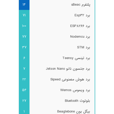
پلتفرم uBeac
14
برد Esp32
71
برد ESP8266
100
برد Nodemcu
77
برد STM
37
برد تینسی Teensy
6
برد جتسون نانو Jetson Nano
7
برد هوش مصنوعی Sipeed
22
برد ویموس Wemos
54
بلوتوث Bluetooth
27
بیگل بون Beaglebone
1