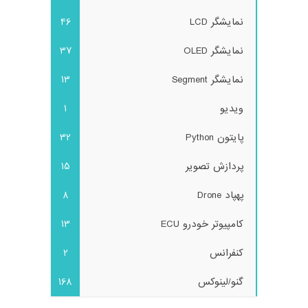
نمایشگر LCD
46
نمایشگر OLED
37
نمایشگر Segment
13
ویدیو
1
پایتون Python
32
پردازش تصویر
15
پهپاد Drone
8
کامپیوتر خودرو ECU
13
کنفرانس
2
گنو/لینوکس
168