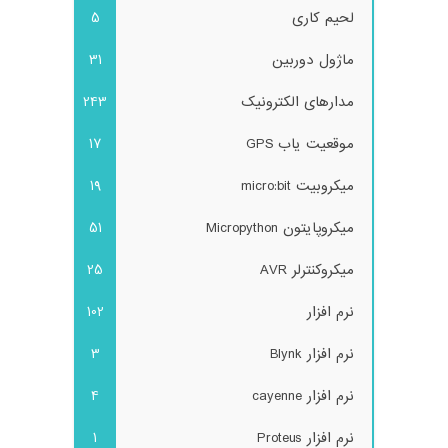
لحیم کاری
5
ماژول دوربین
31
مدارهای الکترونیک
243
موقعیت یاب GPS
17
میکروبیت micro:bit
19
میکروپایتون Micropython
51
میکروکنترلر AVR
25
نرم افزار
102
نرم افزار Blynk
3
نرم افزار cayenne
4
نرم افزار Proteus
1