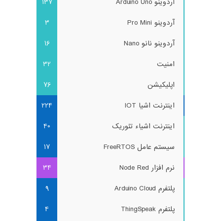
آردوینو Arduino Uno
137
آردوینو Pro Mini
3
آردوینو نانو Nano
16
امنیت
32
اپلیکیشن
76
اینترنت اشیا IOT
224
اینترنت اشیاء تئوریک
40
سیستم عامل FreeRTOS
17
نرم افزار Node Red
34
پلتفرم Arduino Cloud
9
پلتفرم ThingSpeak
4