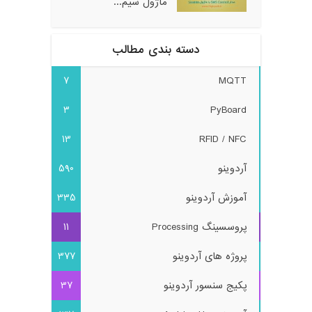
ماژول سیم...
دسته بندی مطالب
7
MQTT
3
PyBoard
13
RFID / NFC
آردوینو
590
آموزش آردوینو
335
پروسسینگ Processing
11
پروژه های آردوینو
377
پکیج سنسور آردوینو
37