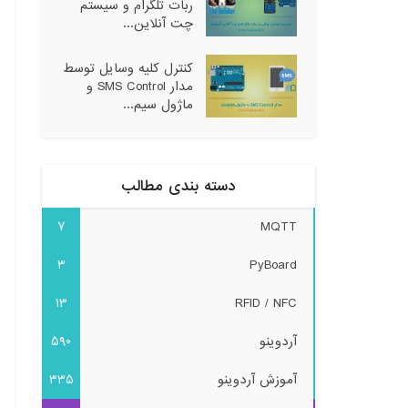
ربات تلگرام و سیستم
چت آنلاین...
کنترل کلیه وسایل توسط
مدار SMS Control و
ماژول سیم...
دسته بندی مطالب
7
MQTT
3
PyBoard
13
RFID / NFC
آردوینو
590
آموزش آردوینو
335