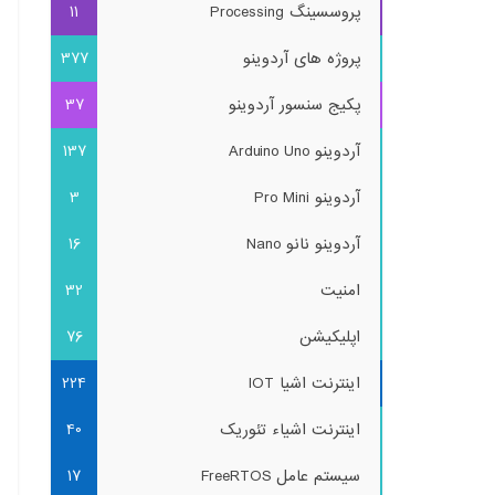
پروسسینگ Processing
11
پروژه های آردوینو
377
پکیج سنسور آردوینو
37
آردوینو Arduino Uno
137
آردوینو Pro Mini
3
آردوینو نانو Nano
16
امنیت
32
اپلیکیشن
76
اینترنت اشیا IOT
224
اینترنت اشیاء تئوریک
40
سیستم عامل FreeRTOS
17