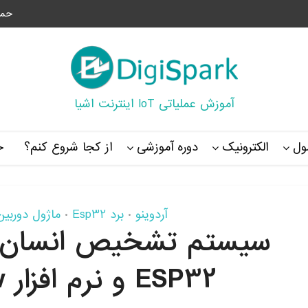
حما
آموزش عملیاتی IoT اینترنت اشیا
ل
الکترونیک
دوره آموزشی
از کجا شروع کنم؟
خ
آردوینو
برد Esp32
ماژول دوربین
•
•
سیستم تشخیص انسان مب
ESP32 و نرم افزار TensorFlow