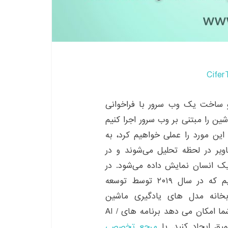
Cifer
روژه های قبلی با استفاده از برد ESP32-cam و ساخت یک وب سرور با فراخوانی
ری ماشین را مبتنی بر وب سرور اجرا کنیم
ما در این پروژه تنها با استفاده از برد ESP32-CAM این مورد را عملی خواهیم کرد، به
ویر در لحظه تحلیل می‌شوند و در
یک انسان نمایش داده می‌شود. در
این پزوژه از کتابخانه TensorFlowLite_ESP32 کردیم که در سال ۲۰۱۹ توسط توسعه
. این کتابخانه مدل های یادگیری ماشین
TensorFlow را روی میکروکنترلرها اجرا می کند و به شما امکان می دهد برنامه های AI /
مرجع تخصصی