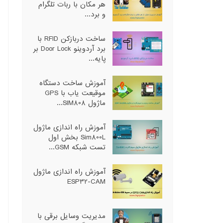
هر مکان با ربات تلگرام
و برد...
ساخت دربازکن RFID با
برد آردوینو Door Lock بر
پایه...
آموزش ساخت دستگاه
موقیعت یاب با GPS
ماژول SIM808...
آموزش راه اندازی ماژول
Sim800L بخش اول
تست شبکه GSM...
آموزش راه اندازی ماژول
ESP32-CAM
مدیریت وسایل برقی با