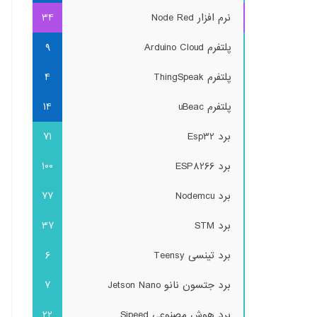
نرم افزار Node Red
34
پلتفرم Arduino Cloud
9
پلتفرم ThingSpeak
4
پلتفرم uBeac
14
برد Esp32
71
برد ESP8266
100
برد Nodemcu
77
برد STM
37
برد تینسی Teensy
6
برد جتسون نانو Jetson Nano
7
برد هوش مصنوعی Sipeed
22