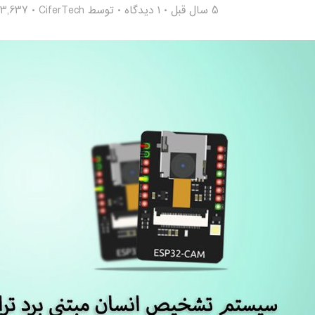
5 سال قبل
۱ دیدگاه
توسط
CiferTech
3,637 بازدید