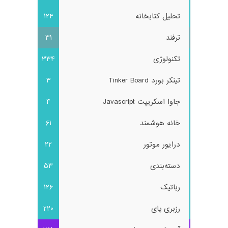
تحلیل کتابخانه
124
ترفند
31
تکنولوژی
334
تینکر بورد Tinker Board
3
جاوا اسکریپت Javascript
4
خانه هوشمند
61
درایور موتور
22
دسته‌بندی
53
رباتیک
126
رزبری پای
220