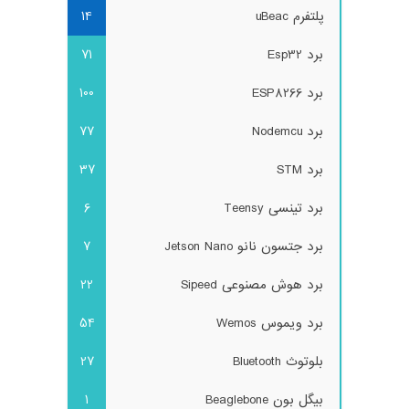
پلتفرم uBeac
14
برد Esp32
71
برد ESP8266
100
برد Nodemcu
77
برد STM
37
برد تینسی Teensy
6
برد جتسون نانو Jetson Nano
7
برد هوش مصنوعی Sipeed
22
برد ویموس Wemos
54
بلوتوث Bluetooth
27
بیگل بون Beaglebone
1