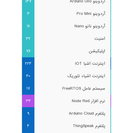
آردوینو Arduino Uno
137
آردوینو Pro Mini
3
آردوینو نانو Nano
16
امنیت
32
اپلیکیشن
76
اینترنت اشیا IOT
224
اینترنت اشیاء تئوریک
40
سیستم عامل FreeRTOS
17
نرم افزار Node Red
34
پلتفرم Arduino Cloud
9
پلتفرم ThingSpeak
4