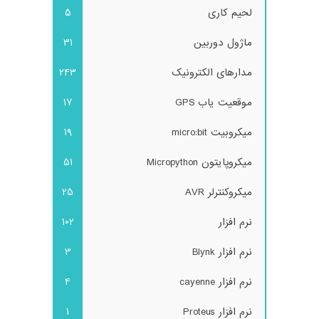
لحیم کاری
5
ماژول دوربین
31
مدارهای الکترونیک
243
موقعیت یاب GPS
17
میکروبیت micro:bit
19
میکروپایتون Micropython
51
میکروکنترلر AVR
25
نرم افزار
102
نرم افزار Blynk
3
نرم افزار cayenne
4
نرم افزار Proteus
1