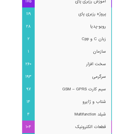
آموزش رزبری پای
175
پروژه رزبری پای
119
روبو-پدیا
28
زبان C و Cpp
2
سازمان
1
سخت افزار
260
سرگرمی
193
سیم کارت GSM – GPRS
97
شتاب و ژایرو
14
شیلد Multifunction
4
قطعات الکترونیک
104