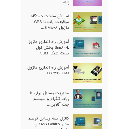
پایه...
آموزش ساخت دستگاه
موقیعت یاب با GPS
ماژول SIM808...
آموزش راه اندازی ماژول
Sim800L بخش اول
تست شبکه GSM...
آموزش راه اندازی ماژول
ESP32-CAM
مدیریت وسایل برقی با
ربات تلگرام و سیستم
چت آنلاین...
کنترل کلیه وسایل توسط
مدار SMS Control و