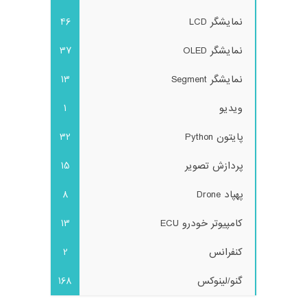
نمایشگر LCD
46
نمایشگر OLED
37
نمایشگر Segment
13
ویدیو
1
پایتون Python
32
پردازش تصویر
15
پهپاد Drone
8
کامپیوتر خودرو ECU
13
کنفرانس
2
گنو/لینوکس
168