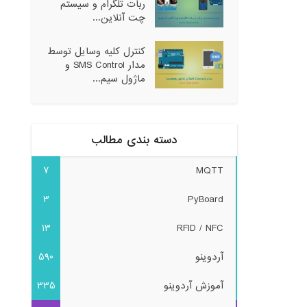
ربات تلگرام و سیستم
چت آنلاین...
کنترل کلیه وسایل توسط
مدار SMS Control و
ماژول سیم...
دسته بندی مطالب
7
MQTT
3
PyBoard
13
RFID / NFC
آردوینو
590
آموزش آردوینو
335