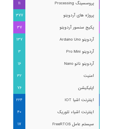
پروسسینگ Processing
11
پروژه های آردوینو
377
پکیج سنسور آردوینو
37
آردوینو Arduino Uno
137
آردوینو Pro Mini
3
آردوینو نانو Nano
16
امنیت
32
اپلیکیشن
76
اینترنت اشیا IOT
224
اینترنت اشیاء تئوریک
40
سیستم عامل FreeRTOS
17