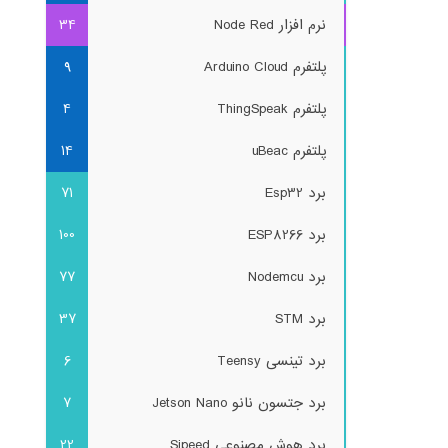
نرم افزار Node Red
34
پلتفرم Arduino Cloud
9
پلتفرم ThingSpeak
4
پلتفرم uBeac
14
برد Esp32
71
برد ESP8266
100
برد Nodemcu
77
برد STM
37
برد تینسی Teensy
6
برد جتسون نانو Jetson Nano
7
برد هوش مصنوعی Sipeed
22