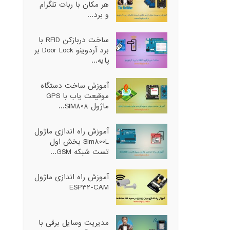
هر مکان با ربات تلگرام
و برد...
ساخت دربازکن RFID با
برد آردوینو Door Lock بر
پایه...
آموزش ساخت دستگاه
موقیعت یاب با GPS
ماژول SIM808...
آموزش راه اندازی ماژول
Sim800L بخش اول
تست شبکه GSM...
آموزش راه اندازی ماژول
ESP32-CAM
مدیریت وسایل برقی با