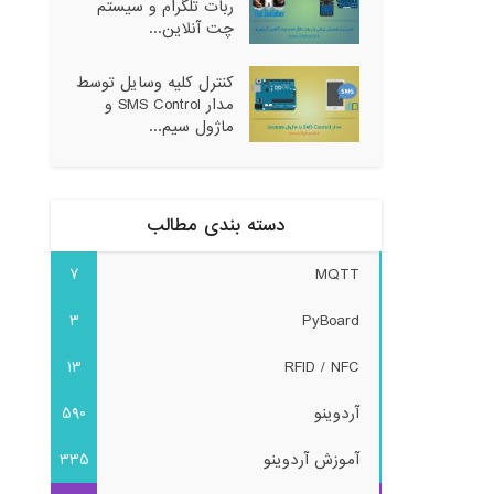
ربات تلگرام و سیستم
چت آنلاین...
کنترل کلیه وسایل توسط
مدار SMS Control و
ماژول سیم...
دسته بندی مطالب
7
MQTT
3
PyBoard
13
RFID / NFC
آردوینو
590
آموزش آردوینو
335