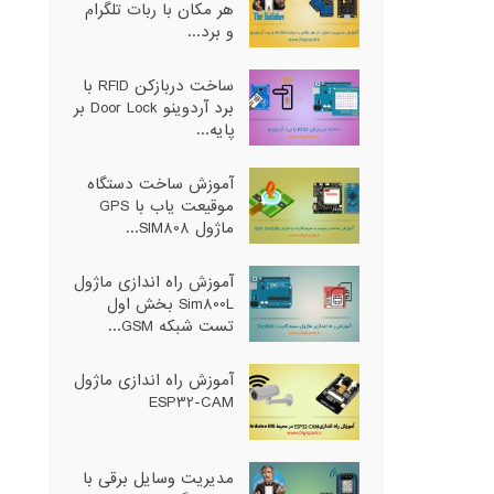
هر مکان با ربات تلگرام
و برد...
ساخت دربازکن RFID با
برد آردوینو Door Lock بر
پایه...
آموزش ساخت دستگاه
موقیعت یاب با GPS
ماژول SIM808...
آموزش راه اندازی ماژول
Sim800L بخش اول
تست شبکه GSM...
آموزش راه اندازی ماژول
ESP32-CAM
مدیریت وسایل برقی با