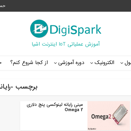
حما
آموزش عملیاتی IoT اینترنت اشیا
ل
الکترونیک
دوره آموزشی
از کجا شروع کنم؟
خ
برچسب -رایانه
مینی رایانه لینوکسی پنج دلاری
Omega 2