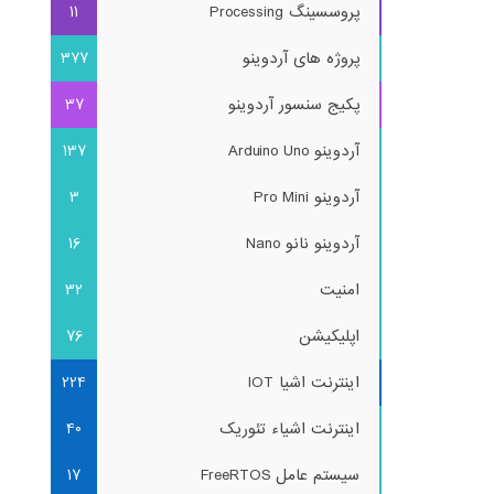
پروسسینگ Processing
11
پروژه های آردوینو
377
پکیج سنسور آردوینو
37
آردوینو Arduino Uno
137
آردوینو Pro Mini
3
آردوینو نانو Nano
16
امنیت
32
اپلیکیشن
76
اینترنت اشیا IOT
224
اینترنت اشیاء تئوریک
40
سیستم عامل FreeRTOS
17