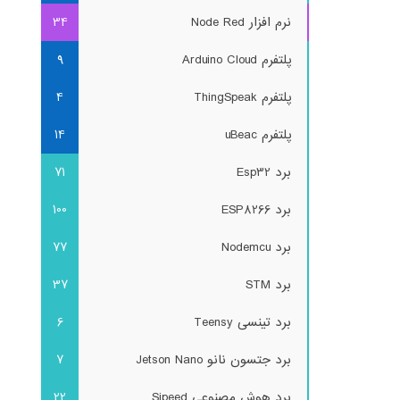
نرم افزار Node Red
34
پلتفرم Arduino Cloud
9
پلتفرم ThingSpeak
4
پلتفرم uBeac
14
برد Esp32
71
برد ESP8266
100
برد Nodemcu
77
برد STM
37
برد تینسی Teensy
6
برد جتسون نانو Jetson Nano
7
برد هوش مصنوعی Sipeed
22