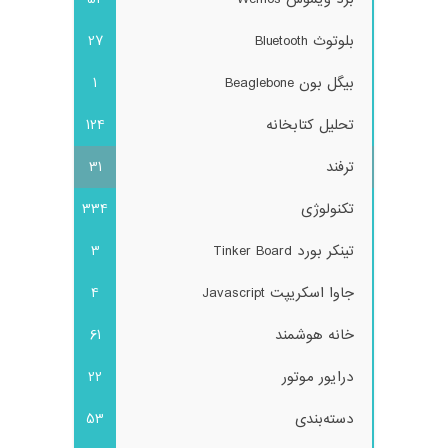
بلوتوث Bluetooth
27
بیگل بون Beaglebone
1
تحلیل کتابخانه
124
ترفند
31
تکنولوژی
334
تینکر بورد Tinker Board
3
جاوا اسکریپت Javascript
4
خانه هوشمند
61
درایور موتور
22
دسته‌بندی
53