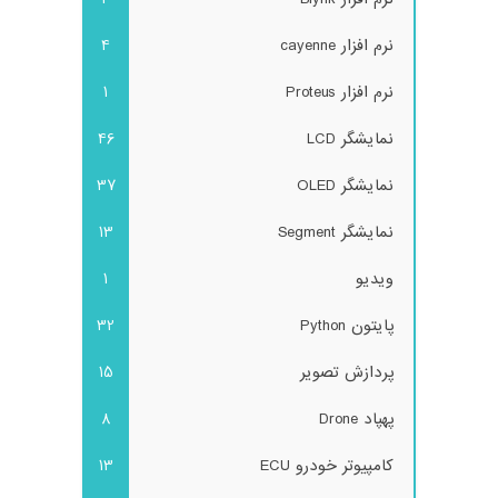
نرم افزار cayenne
4
نرم افزار Proteus
1
نمایشگر LCD
46
نمایشگر OLED
37
نمایشگر Segment
13
ویدیو
1
پایتون Python
32
پردازش تصویر
15
پهپاد Drone
8
کامپیوتر خودرو ECU
13