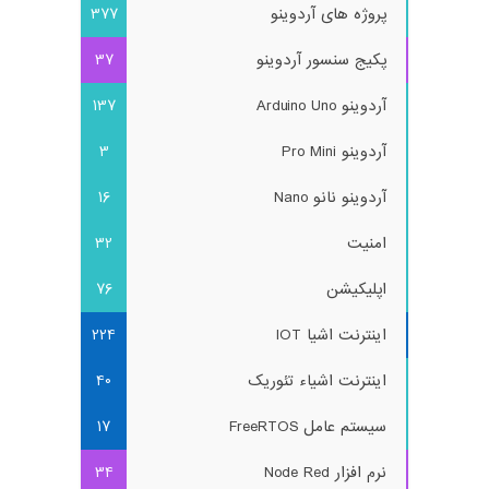
پروژه های آردوینو
377
پکیج سنسور آردوینو
37
آردوینو Arduino Uno
137
آردوینو Pro Mini
3
آردوینو نانو Nano
16
امنیت
32
اپلیکیشن
76
اینترنت اشیا IOT
224
اینترنت اشیاء تئوریک
40
سیستم عامل FreeRTOS
17
نرم افزار Node Red
34