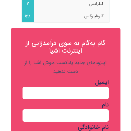
کنفرانس
2
گنو/لینوکس
168
گام به‌گام به‌ سوی درآمدزایی از
اینترنت اشیا
اپیزودهای جدید پادکست هوش اشیا را از
دست ندهید
ایمیل
نام
نام خانوادگی