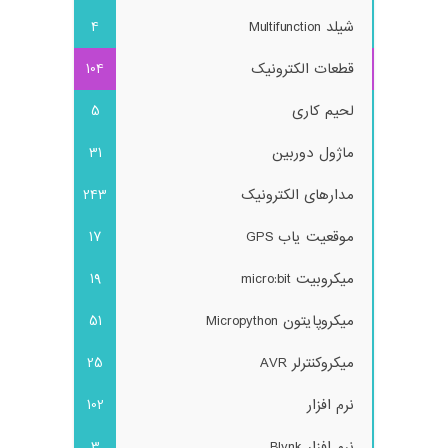
شیلد Multifunction
4
قطعات الکترونیک
104
لحیم کاری
5
ماژول دوربین
31
مدارهای الکترونیک
243
موقعیت یاب GPS
17
میکروبیت micro:bit
19
میکروپایتون Micropython
51
میکروکنترلر AVR
25
نرم افزار
102
نرم افزار Blynk
3