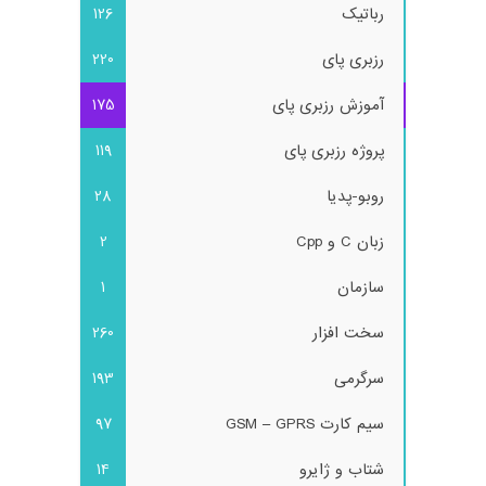
رباتیک
126
رزبری پای
220
آموزش رزبری پای
175
پروژه رزبری پای
119
روبو-پدیا
28
زبان C و Cpp
2
سازمان
1
سخت افزار
260
سرگرمی
193
سیم کارت GSM – GPRS
97
شتاب و ژایرو
14