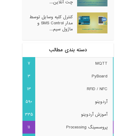
چت آنلاین...
کنترل کلیه وسایل توسط
مدار SMS Control و
ماژول سیم...
دسته بندی مطالب
7
MQTT
3
PyBoard
13
RFID / NFC
آردوینو
590
آموزش آردوینو
335
پروسسینگ Processing
11