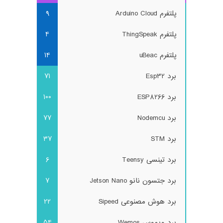
پلتفرم Arduino Cloud
9
پلتفرم ThingSpeak
4
پلتفرم uBeac
14
برد Esp32
71
برد ESP8266
100
برد Nodemcu
77
برد STM
37
برد تینسی Teensy
6
برد جتسون نانو Jetson Nano
7
برد هوش مصنوعی Sipeed
22
برد ویموس Wemos
54