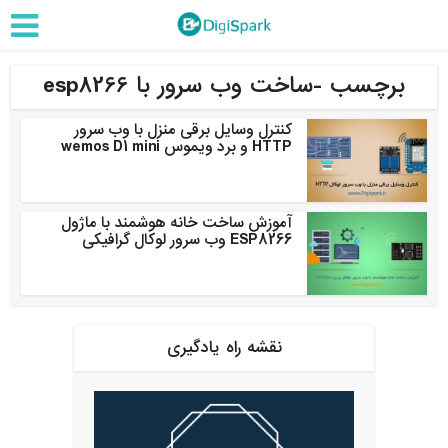
برچسب -ساخت وب سرور با esp8266
کنترل وسایل برقی منزل با وب سرور
HTTP و برد ویموس wemos D1 mini
آموزش ساخت خانه هوشمند با ماژول
ESP8266 وب سرور لوکال گرافیکی
نقشه راه یادگیری