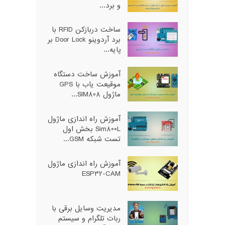
و برد...
ساخت دربازکن RFID با
برد آردوینو Door Lock بر
پایه...
آموزش ساخت دستگاه
موقیعت یاب با GPS
ماژول SIM808...
آموزش راه اندازی ماژول
Sim800L بخش اول
تست شبکه GSM...
آموزش راه اندازی ماژول
ESP32-CAM
مدیریت وسایل برقی با
ربات تلگرام و سیستم