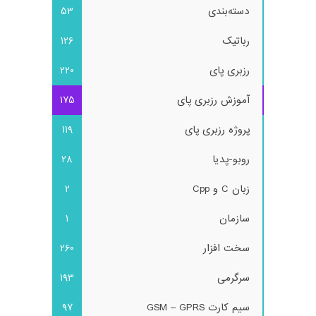
دسته‌بندی
53
رباتیک
126
رزبری پای
220
آموزش رزبری پای
175
پروژه رزبری پای
119
روبو-پدیا
28
زبان C و Cpp
2
سازمان
1
سخت افزار
260
سرگرمی
193
سیم کارت GSM – GPRS
97