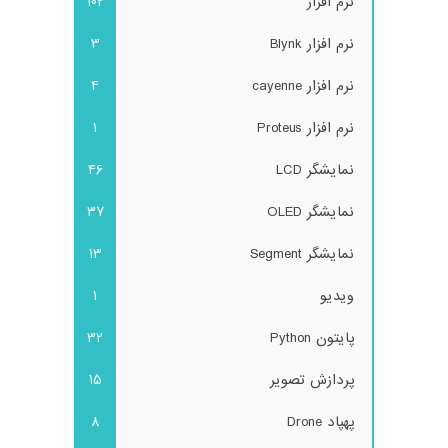
نرم افزار
102
نرم افزار Blynk
3
نرم افزار cayenne
4
نرم افزار Proteus
1
نمایشگر LCD
46
نمایشگر OLED
37
نمایشگر Segment
13
ویدیو
1
پایتون Python
32
پردازش تصویر
15
پهپاد Drone
8