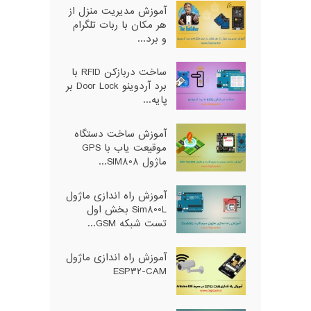
آموزش مدیریت منزل از
هر مکان با ربات تلگرام
و برد...
ساخت دربازکن RFID با
برد آردوینو Door Lock بر
پایه...
آموزش ساخت دستگاه
موقیعت یاب با GPS
ماژول SIM808...
آموزش راه اندازی ماژول
Sim800L بخش اول
تست شبکه GSM...
آموزش راه اندازی ماژول
ESP32-CAM