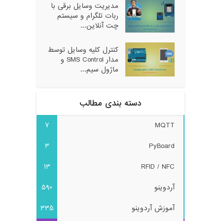
مدیریت وسایل برقی با
ربات تلگرام و سیستم
چت آنلاین...
کنترل کلیه وسایل توسط
مدار SMS Control و
ماژول سیم...
دسته بندی مطالب
7
MQTT
3
PyBoard
13
RFID / NFC
آردوینو
590
آموزش آردوینو
335