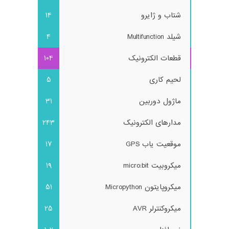
شتاب و ژایرو
14
شیلد Multifunction
4
قطعات الکترونیک
104
لحیم کاری
5
ماژول دوربین
31
مدارهای الکترونیک
243
موقعیت یاب GPS
17
میکروبیت micro:bit
19
میکروپایتون Micropython
51
میکروکنترلر AVR
25