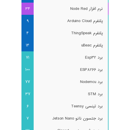
نرم افزار Node Red
34
پلتفرم Arduino Cloud
9
پلتفرم ThingSpeak
4
پلتفرم uBeac
14
برد Esp32
71
برد ESP8266
100
برد Nodemcu
77
برد STM
37
برد تینسی Teensy
6
برد جتسون نانو Jetson Nano
7