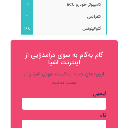
کامپیوتر خودرو ECU
13
کنفرانس
2
گنو/لینوکس
168
گام به‌گام به‌ سوی درآمدزایی از
اینترنت اشیا
اپیزودهای جدید پادکست هوش اشیا را از
دست ندهید
ایمیل
نام