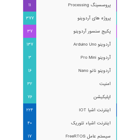
پروسسینگ Processing
11
پروژه های آردوینو
377
پکیج سنسور آردوینو
37
آردوینو Arduino Uno
137
آردوینو Pro Mini
3
آردوینو نانو Nano
16
امنیت
32
اپلیکیشن
76
اینترنت اشیا IOT
224
اینترنت اشیاء تئوریک
40
سیستم عامل FreeRTOS
17