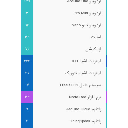
آردوینو Arduino Uno
137
آردوینو Pro Mini
3
آردوینو نانو Nano
16
امنیت
32
اپلیکیشن
76
اینترنت اشیا IOT
224
اینترنت اشیاء تئوریک
40
سیستم عامل FreeRTOS
17
نرم افزار Node Red
34
پلتفرم Arduino Cloud
9
پلتفرم ThingSpeak
4