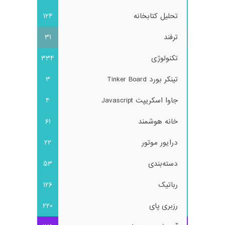
تحلیل کتابخانه
124
ترفند
31
تکنولوژی
334
تینکر بورد Tinker Board
3
جاوا اسکریپت Javascript
4
خانه هوشمند
61
درایور موتور
22
دسته‌بندی
53
رباتیک
126
رزبری پای
220