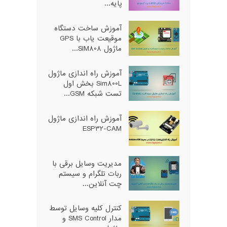
پایه...
آموزش ساخت دستگاه
موقیعت یاب با GPS
ماژول SIM808...
آموزش راه اندازی ماژول
Sim800L بخش اول
تست شبکه GSM...
آموزش راه اندازی ماژول
ESP32-CAM
مدیریت وسایل برقی با
ربات تلگرام و سیستم
چت آنلاین...
کنترل کلیه وسایل توسط
مدار SMS Control و