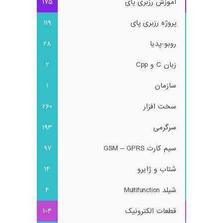
آموزش رزبری پای
175
پروژه رزبری پای
119
روبو-پدیا
28
زبان C و Cpp
2
سازمان
1
سخت افزار
260
سرگرمی
193
سیم کارت GSM – GPRS
97
شتاب و ژایرو
14
شیلد Multifunction
4
قطعات الکترونیک
104