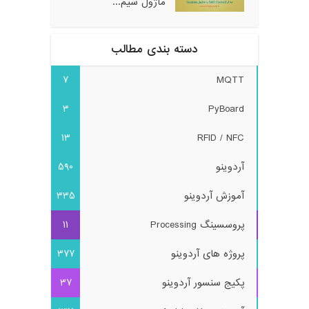
ماژول سیم...
دسته بندی مطالب
7
MQTT
3
PyBoard
13
RFID / NFC
آردوینو
590
آموزش آردوینو
335
پروسسینگ Processing
11
پروژه های آردوینو
377
پکیج سنسور آردوینو
37