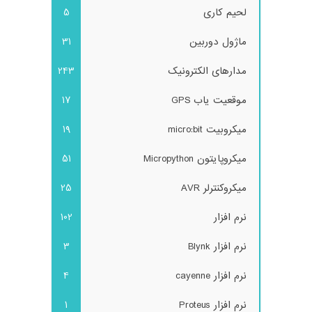
لحیم کاری
5
ماژول دوربین
31
مدارهای الکترونیک
243
موقعیت یاب GPS
17
میکروبیت micro:bit
19
میکروپایتون Micropython
51
میکروکنترلر AVR
25
نرم افزار
102
نرم افزار Blynk
3
نرم افزار cayenne
4
نرم افزار Proteus
1