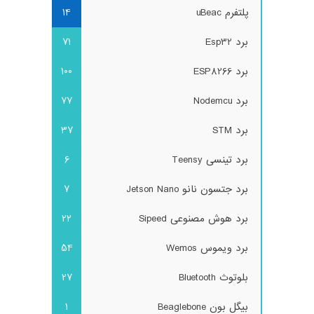
پلتفرم uBeac
14
برد Esp32
71
برد ESP8266
100
برد Nodemcu
77
برد STM
37
برد تینسی Teensy
6
برد جتسون نانو Jetson Nano
7
برد هوش مصنوعی Sipeed
22
برد ویموس Wemos
54
بلوتوث Bluetooth
27
بیگل بون Beaglebone
1