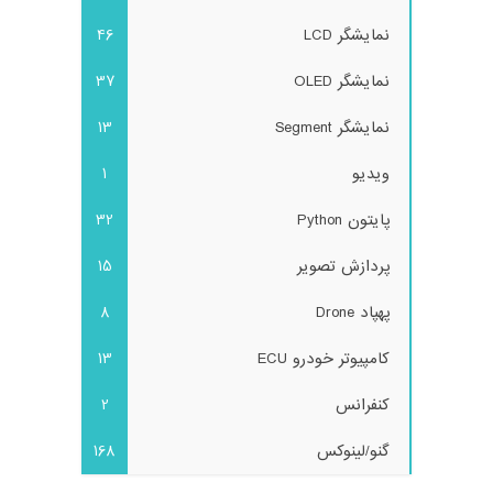
نمایشگر LCD
46
نمایشگر OLED
37
نمایشگر Segment
13
ویدیو
1
پایتون Python
32
پردازش تصویر
15
پهپاد Drone
8
کامپیوتر خودرو ECU
13
کنفرانس
2
گنو/لینوکس
168