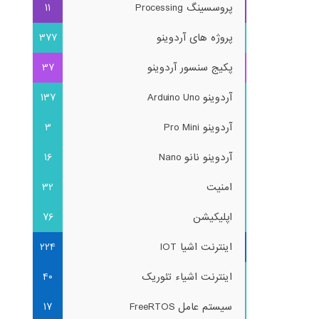
پروسسینگ Processing
11
پروژه های آردوینو
377
پکیج سنسور آردوینو
37
آردوینو Arduino Uno
137
آردوینو Pro Mini
3
آردوینو نانو Nano
16
امنیت
32
اپلیکیشن
76
اینترنت اشیا IOT
224
اینترنت اشیاء تئوریک
40
سیستم عامل FreeRTOS
17