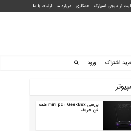
یت از دیجی اسپارک
همکاری
درباره ما
ارتباط با ما
رید اشتراک
ورود
یوتر
بررسی GeekBox ؛ mini pc همه
فن حریف