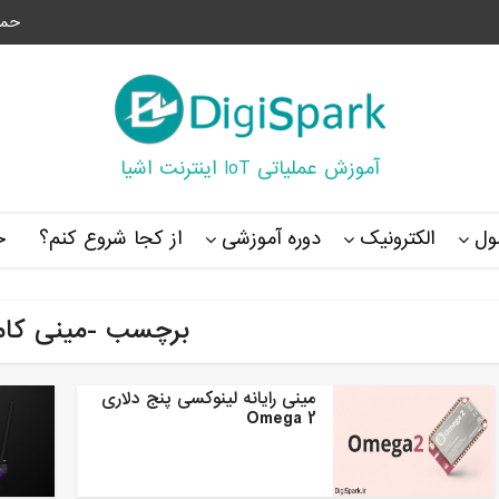
حما
آموزش عملیاتی IoT اینترنت اشیا
ل
الکترونیک
دوره آموزشی
از کجا شروع کنم؟
خ
برچسب -مینی کامپ
مینی رایانه لینوکسی پنج دلاری
Omega 2