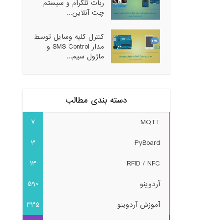
ربات تلگرام و سیستم
چت آنلاین...
کنترل کلیه وسایل توسط
مدار SMS Control و
ماژول سیم...
دسته بندی مطالب
7
MQTT
3
PyBoard
13
RFID / NFC
آردوینو
590
آموزش آردوینو
335