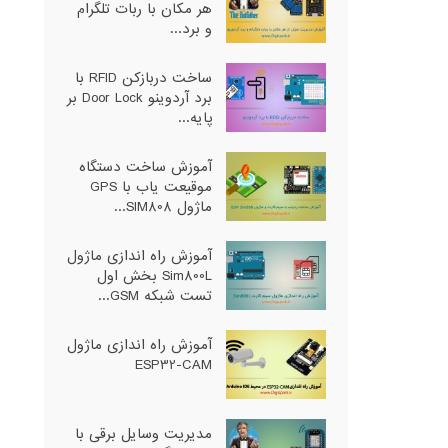
هر مکان با ربات تلگرام
و برد...
ساخت دربازکن RFID با
برد آردوینو Door Lock بر
پایه...
آموزش ساخت دستگاه
موقیعت یاب با GPS
ماژول SIM808...
آموزش راه اندازی ماژول
Sim800L بخش اول
تست شبکه GSM...
آموزش راه اندازی ماژول
ESP32-CAM
مدیریت وسایل برقی با