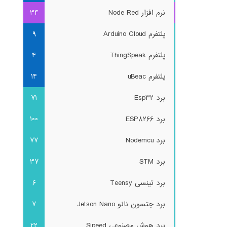
نرم افزار Node Red
34
پلتفرم Arduino Cloud
9
پلتفرم ThingSpeak
4
پلتفرم uBeac
14
برد Esp32
71
برد ESP8266
100
برد Nodemcu
77
برد STM
37
برد تینسی Teensy
6
برد جتسون نانو Jetson Nano
7
برد هوش مصنوعی Sipeed
22