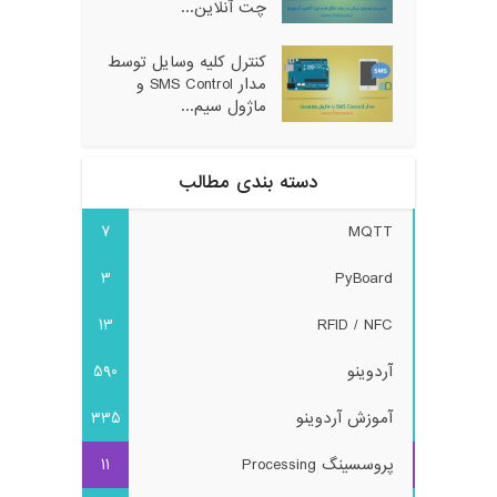
چت آنلاین...
کنترل کلیه وسایل توسط
مدار SMS Control و
ماژول سیم...
دسته بندی مطالب
7
MQTT
3
PyBoard
13
RFID / NFC
آردوینو
590
آموزش آردوینو
335
پروسسینگ Processing
11