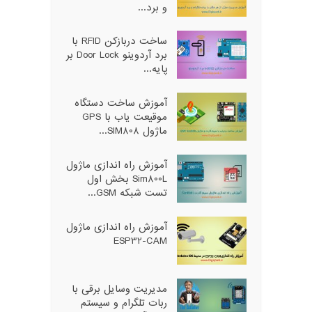
و برد...
ساخت دربازکن RFID با
برد آردوینو Door Lock بر
پایه...
آموزش ساخت دستگاه
موقیعت یاب با GPS
ماژول SIM808...
آموزش راه اندازی ماژول
Sim800L بخش اول
تست شبکه GSM...
آموزش راه اندازی ماژول
ESP32-CAM
مدیریت وسایل برقی با
ربات تلگرام و سیستم