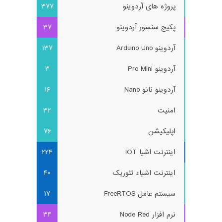
پروژه های آردوینو
377
پکیج سنسور آردوینو
37
آردوینو Arduino Uno
137
آردوینو Pro Mini
3
آردوینو نانو Nano
16
امنیت
32
اپلیکیشن
76
اینترنت اشیا IOT
224
اینترنت اشیاء تئوریک
40
سیستم عامل FreeRTOS
17
نرم افزار Node Red
34