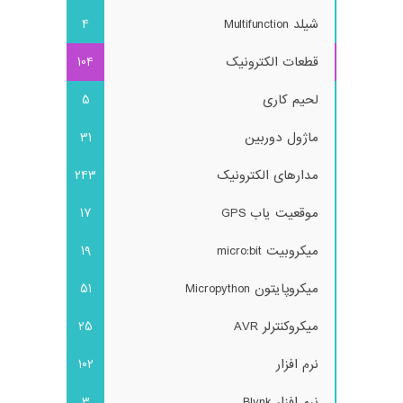
شیلد Multifunction
4
قطعات الکترونیک
104
لحیم کاری
5
ماژول دوربین
31
مدارهای الکترونیک
243
موقعیت یاب GPS
17
میکروبیت micro:bit
19
میکروپایتون Micropython
51
میکروکنترلر AVR
25
نرم افزار
102
نرم افزار Blynk
3