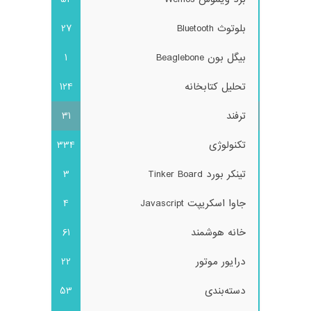
بلوتوث Bluetooth
27
بیگل بون Beaglebone
1
تحلیل کتابخانه
124
ترفند
31
تکنولوژی
334
تینکر بورد Tinker Board
3
جاوا اسکریپت Javascript
4
خانه هوشمند
61
درایور موتور
22
دسته‌بندی
53