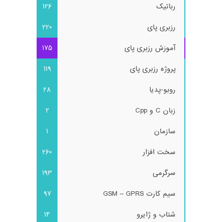
رباتیک
126
رزبری پای
220
آموزش رزبری پای
175
پروژه رزبری پای
119
روبو-پدیا
28
زبان C و Cpp
2
سازمان
1
سخت افزار
260
سرگرمی
193
سیم کارت GSM – GPRS
97
شتاب و ژایرو
14