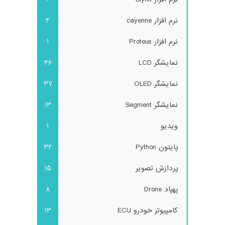
نرم افزار cayenne
4
نرم افزار Proteus
1
نمایشگر LCD
46
نمایشگر OLED
37
نمایشگر Segment
13
ویدیو
1
پایتون Python
32
پردازش تصویر
15
پهپاد Drone
8
کامپیوتر خودرو ECU
13