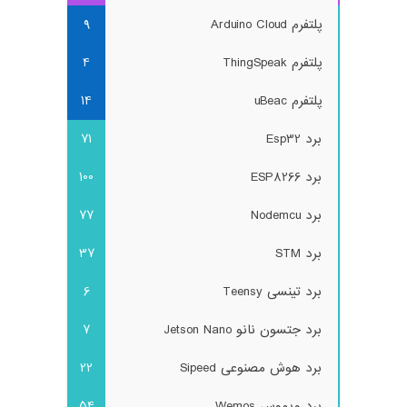
پلتفرم Arduino Cloud
9
پلتفرم ThingSpeak
4
پلتفرم uBeac
14
برد Esp32
71
برد ESP8266
100
برد Nodemcu
77
برد STM
37
برد تینسی Teensy
6
برد جتسون نانو Jetson Nano
7
برد هوش مصنوعی Sipeed
22
برد ویموس Wemos
54