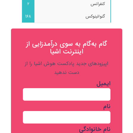
کنفرانس
2
گنو/لینوکس
168
گام به‌گام به‌ سوی درآمدزایی از
اینترنت اشیا
اپیزودهای جدید پادکست هوش اشیا را از
دست ندهید
ایمیل
نام
نام خانوادگی