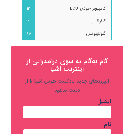
کامپیوتر خودرو ECU
13
کنفرانس
2
گنو/لینوکس
168
گام به‌گام به‌ سوی درآمدزایی از
اینترنت اشیا
اپیزودهای جدید پادکست هوش اشیا را از
دست ندهید
ایمیل
نام