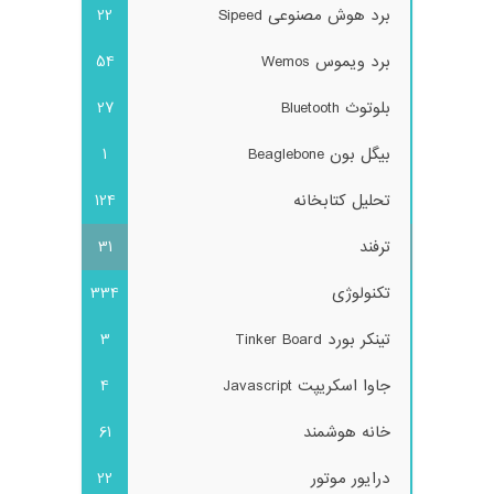
برد هوش مصنوعی Sipeed
22
برد ویموس Wemos
54
بلوتوث Bluetooth
27
بیگل بون Beaglebone
1
تحلیل کتابخانه
124
ترفند
31
تکنولوژی
334
تینکر بورد Tinker Board
3
جاوا اسکریپت Javascript
4
خانه هوشمند
61
درایور موتور
22