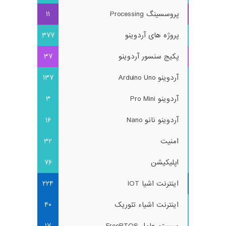
پروسسینگ Processing
11
پروژه های آردوینو
377
پکیج سنسور آردوینو
37
آردوینو Arduino Uno
137
آردوینو Pro Mini
3
آردوینو نانو Nano
16
امنیت
32
اپلیکیشن
76
اینترنت اشیا IOT
224
اینترنت اشیاء تئوریک
40
سیستم عامل FreeRTOS
17