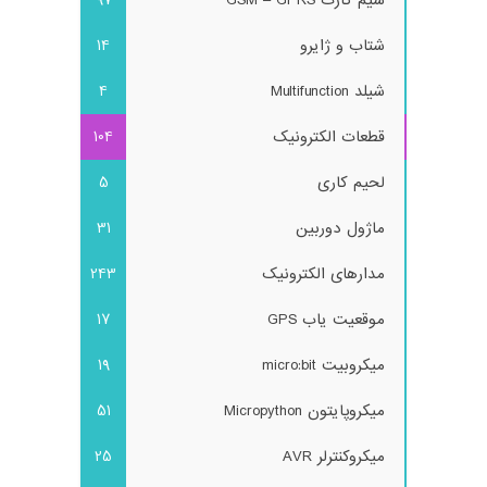
شتاب و ژایرو
14
شیلد Multifunction
4
قطعات الکترونیک
104
لحیم کاری
5
ماژول دوربین
31
مدارهای الکترونیک
243
موقعیت یاب GPS
17
میکروبیت micro:bit
19
میکروپایتون Micropython
51
میکروکنترلر AVR
25