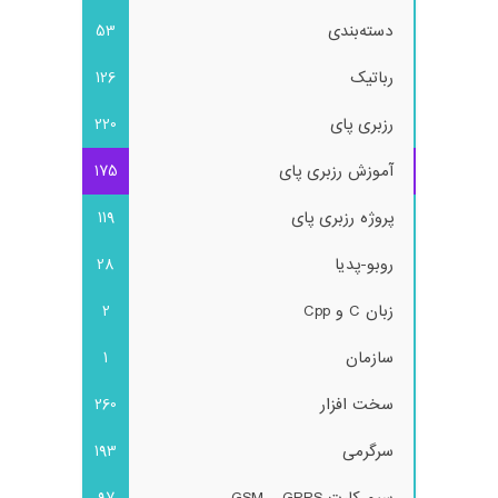
دسته‌بندی
53
رباتیک
126
رزبری پای
220
آموزش رزبری پای
175
پروژه رزبری پای
119
روبو-پدیا
28
زبان C و Cpp
2
سازمان
1
سخت افزار
260
سرگرمی
193
سیم کارت GSM – GPRS
97