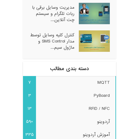
مدیریت وسایل برقی با
ربات تلگرام و سیستم
چت آنلاین...
کنترل کلیه وسایل توسط
مدار SMS Control و
ماژول سیم...
دسته بندی مطالب
7
MQTT
3
PyBoard
13
RFID / NFC
آردوینو
590
آموزش آردوینو
335