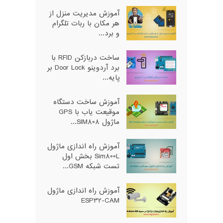
آموزش مدیریت منزل از
هر مکان با ربات تلگرام
و برد...
ساخت دربازکن RFID با
برد آردوینو Door Lock بر
پایه...
آموزش ساخت دستگاه
موقیعت یاب با GPS
ماژول SIM808...
آموزش راه اندازی ماژول
Sim800L بخش اول
تست شبکه GSM...
آموزش راه اندازی ماژول
ESP32-CAM