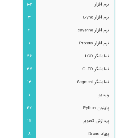
نرم افزار
102
نرم افزار Blynk
3
نرم افزار cayenne
4
نرم افزار Proteus
1
نمایشگر LCD
46
نمایشگر OLED
37
نمایشگر Segment
13
ویدیو
1
پایتون Python
32
پردازش تصویر
15
پهپاد Drone
8