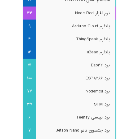
نرم افزار Node Red
34
پلتفرم Arduino Cloud
9
پلتفرم ThingSpeak
4
پلتفرم uBeac
14
برد Esp32
71
برد ESP8266
100
برد Nodemcu
77
برد STM
37
برد تینسی Teensy
6
برد جتسون نانو Jetson Nano
7