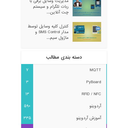
مدیریت وسایل برقی با
ربات تلگرام و سیستم
چت آنلاین...
کنترل کلیه وسایل توسط
مدار SMS Control و
ماژول سیم...
دسته بندی مطالب
7
MQTT
3
PyBoard
13
RFID / NFC
آردوینو
590
آموزش آردوینو
335