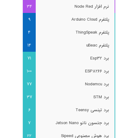
نرم افزار Node Red
34
پلتفرم Arduino Cloud
9
پلتفرم ThingSpeak
4
پلتفرم uBeac
14
برد Esp32
71
برد ESP8266
100
برد Nodemcu
77
برد STM
37
برد تینسی Teensy
6
برد جتسون نانو Jetson Nano
7
برد هوش مصنوعی Sipeed
22