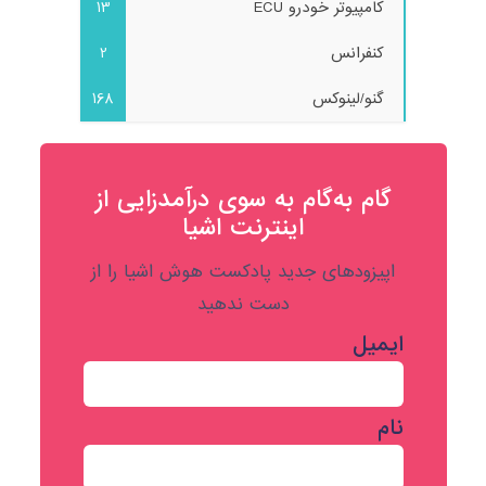
کامپیوتر خودرو ECU
13
کنفرانس
2
گنو/لینوکس
168
گام به‌گام به‌ سوی درآمدزایی از
اینترنت اشیا
اپیزودهای جدید پادکست هوش اشیا را از
دست ندهید
ایمیل
نام