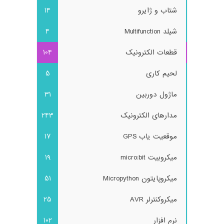
شتاب و ژایرو
14
شیلد Multifunction
4
قطعات الکترونیک
104
لحیم کاری
5
ماژول دوربین
31
مدارهای الکترونیک
243
موقعیت یاب GPS
17
میکروبیت micro:bit
19
میکروپایتون Micropython
51
میکروکنترلر AVR
25
نرم افزار
102