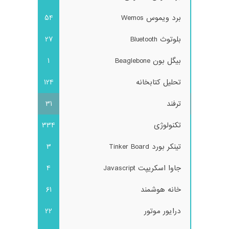
برد ویموس Wemos
54
بلوتوث Bluetooth
27
بیگل بون Beaglebone
1
تحلیل کتابخانه
124
ترفند
31
تکنولوژی
334
تینکر بورد Tinker Board
3
جاوا اسکریپت Javascript
4
خانه هوشمند
61
درایور موتور
22