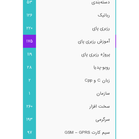
دسته‌بندی
53
رباتیک
126
رزبری پای
220
آموزش رزبری پای
175
پروژه رزبری پای
119
روبو-پدیا
28
زبان C و Cpp
2
سازمان
1
سخت افزار
260
سرگرمی
193
سیم کارت GSM – GPRS
97