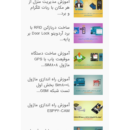
آموزش مدیریت منزل از
هر مکان با ربات تلگرام
و برد...
ساخت دربازکن RFID با
برد آردوینو Door Lock بر
پایه...
آموزش ساخت دستگاه
موقیعت یاب با GPS
ماژول SIM808...
آموزش راه اندازی ماژول
Sim800L بخش اول
تست شبکه GSM...
آموزش راه اندازی ماژول
ESP32-CAM