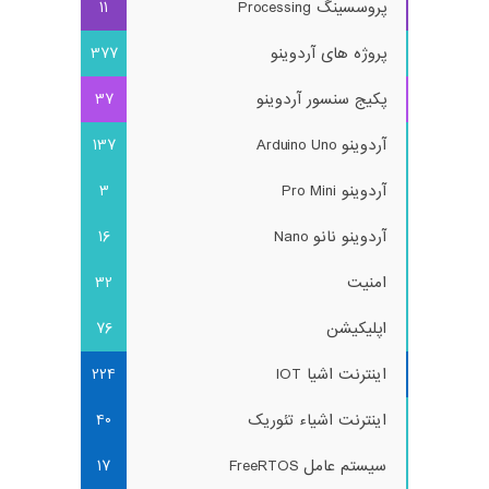
پروسسینگ Processing
11
پروژه های آردوینو
377
پکیج سنسور آردوینو
37
آردوینو Arduino Uno
137
آردوینو Pro Mini
3
آردوینو نانو Nano
16
امنیت
32
اپلیکیشن
76
اینترنت اشیا IOT
224
اینترنت اشیاء تئوریک
40
سیستم عامل FreeRTOS
17