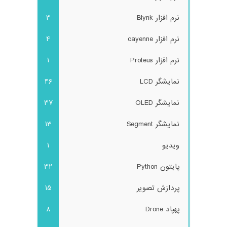
نرم افزار Blynk
3
نرم افزار cayenne
4
نرم افزار Proteus
1
نمایشگر LCD
46
نمایشگر OLED
37
نمایشگر Segment
13
ویدیو
1
پایتون Python
32
پردازش تصویر
15
پهپاد Drone
8