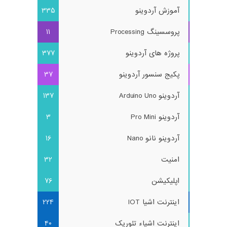
آموزش آردوینو
335
پروسسینگ Processing
11
پروژه های آردوینو
377
پکیج سنسور آردوینو
37
آردوینو Arduino Uno
137
آردوینو Pro Mini
3
آردوینو نانو Nano
16
امنیت
32
اپلیکیشن
76
اینترنت اشیا IOT
224
اینترنت اشیاء تئوریک
40