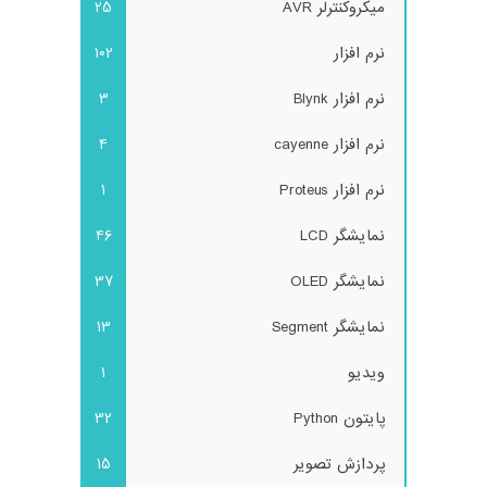
میکروکنترلر AVR
25
نرم افزار
102
نرم افزار Blynk
3
نرم افزار cayenne
4
نرم افزار Proteus
1
نمایشگر LCD
46
نمایشگر OLED
37
نمایشگر Segment
13
ویدیو
1
پایتون Python
32
پردازش تصویر
15