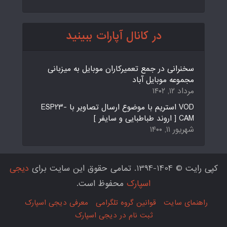
در کانال آپارات ببینید
سخنرانی در جمع تعمیرکاران موبایل به میزبانی
مجموعه موبایل آباد
مرداد ۱۲, ۱۴۰۲
VOD استریم با موضوع ارسال تصاویر با ESP23-
CAM [ اروند طباطبایی و سایفر ]
شهریور ۱۱, ۱۴۰۰
کپی رایت © 1404-1394. تمامی حقوق این سایت برای
دیجی
اسپارک
محفوظ است.
راهنمای سایت
قوانین گروه تلگرامی
معرفی دیجی اسپارک
ثبت نام در دیجی اسپارک