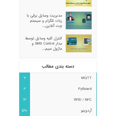
مدیریت وسایل برقی با
ربات تلگرام و سیستم
چت آنلاین...
کنترل کلیه وسایل توسط
مدار SMS Control و
ماژول سیم...
دسته بندی مطالب
7
MQTT
3
PyBoard
13
RFID / NFC
آردوینو
590