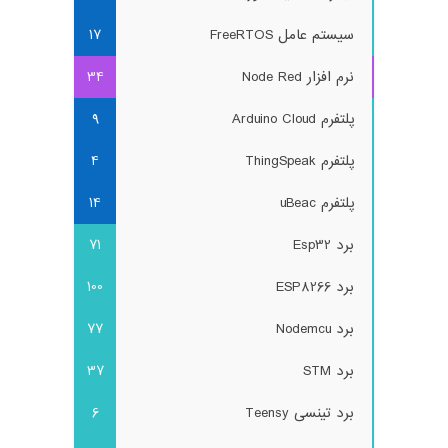
سیستم عامل FreeRTOS
17
نرم افزار Node Red
34
پلتفرم Arduino Cloud
9
پلتفرم ThingSpeak
4
پلتفرم uBeac
14
برد Esp32
71
برد ESP8266
100
برد Nodemcu
77
برد STM
37
برد تینسی Teensy
6