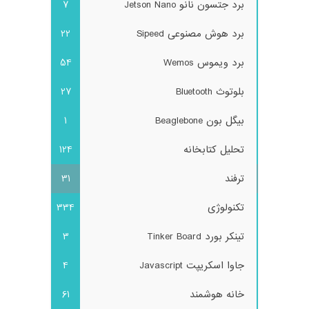
برد جتسون نانو Jetson Nano
7
برد هوش مصنوعی Sipeed
22
برد ویموس Wemos
54
بلوتوث Bluetooth
27
بیگل بون Beaglebone
1
تحلیل کتابخانه
124
ترفند
31
تکنولوژی
334
تینکر بورد Tinker Board
3
جاوا اسکریپت Javascript
4
خانه هوشمند
61