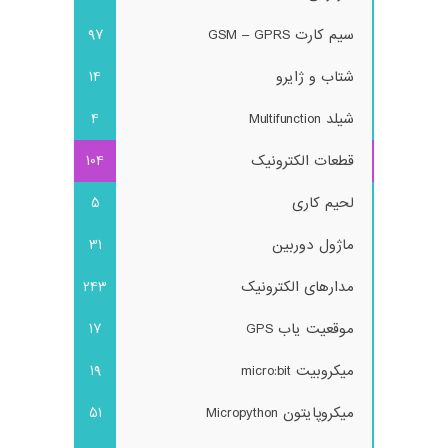
سیم کارت GSM – GPRS
97
شتاب و ژایرو
14
شیلد Multifunction
4
قطعات الکترونیک
104
لحیم کاری
5
ماژول دوربین
31
مدارهای الکترونیک
243
موقعیت یاب GPS
17
میکروبیت micro:bit
19
میکروپایتون Micropython
51