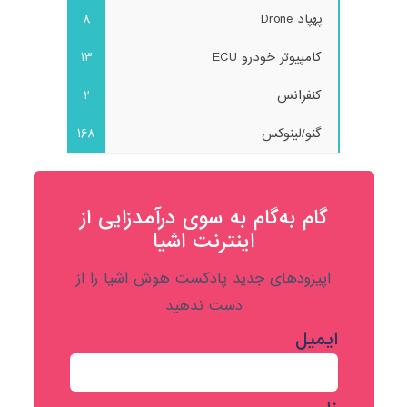
پهپاد Drone
8
کامپیوتر خودرو ECU
13
کنفرانس
2
گنو/لینوکس
168
گام به‌گام به‌ سوی درآمدزایی از
اینترنت اشیا
اپیزودهای جدید پادکست هوش اشیا را از
دست ندهید
ایمیل