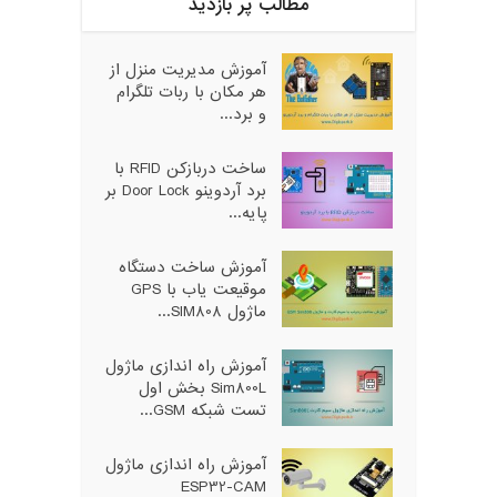
مطالب پر بازدید
آموزش مدیریت منزل از
هر مکان با ربات تلگرام
و برد...
ساخت دربازکن RFID با
برد آردوینو Door Lock بر
پایه...
آموزش ساخت دستگاه
موقیعت یاب با GPS
ماژول SIM808...
آموزش راه اندازی ماژول
Sim800L بخش اول
تست شبکه GSM...
آموزش راه اندازی ماژول
ESP32-CAM