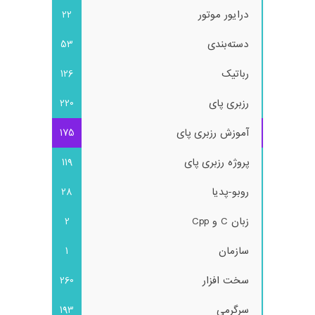
درایور موتور
22
دسته‌بندی
53
رباتیک
126
رزبری پای
220
آموزش رزبری پای
175
پروژه رزبری پای
119
روبو-پدیا
28
زبان C و Cpp
2
سازمان
1
سخت افزار
260
سرگرمی
193