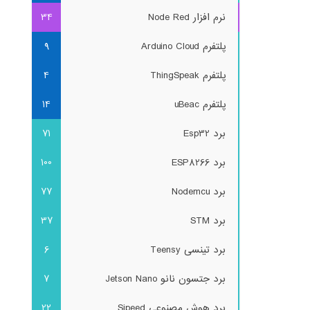
نرم افزار Node Red
34
پلتفرم Arduino Cloud
9
پلتفرم ThingSpeak
4
پلتفرم uBeac
14
برد Esp32
71
برد ESP8266
100
برد Nodemcu
77
برد STM
37
برد تینسی Teensy
6
برد جتسون نانو Jetson Nano
7
برد هوش مصنوعی Sipeed
22