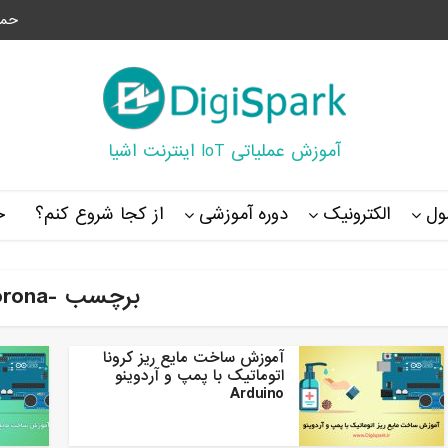
حما
آموزش عملیاتی IoT اینترنت اشیا
ل
الکترونیک
دوره آموزشی
از کجا شروع کنم؟
خ
برچسب -corona
آموزش ساخت مایع ریز کرونا
اتوماتیک با پمپ و آردوینو
Arduino