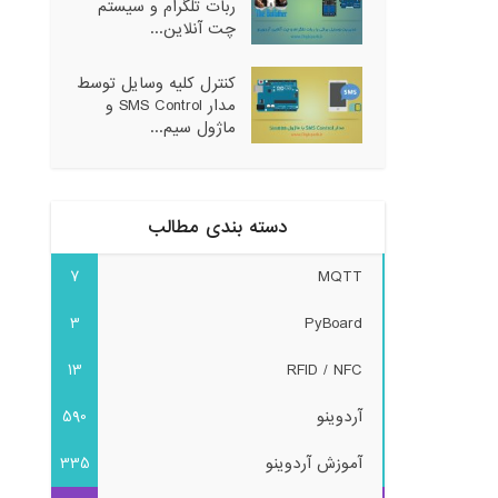
ربات تلگرام و سیستم
چت آنلاین...
کنترل کلیه وسایل توسط
مدار SMS Control و
ماژول سیم...
دسته بندی مطالب
7
MQTT
3
PyBoard
13
RFID / NFC
آردوینو
590
آموزش آردوینو
335