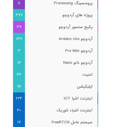
پروسسینگ Processing
11
پروژه های آردوینو
377
پکیج سنسور آردوینو
37
آردوینو Arduino Uno
137
آردوینو Pro Mini
3
آردوینو نانو Nano
16
امنیت
32
اپلیکیشن
76
اینترنت اشیا IOT
224
اینترنت اشیاء تئوریک
40
سیستم عامل FreeRTOS
17