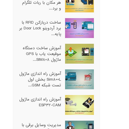
هر مکان با ربات تلگرام
و برد...
ساخت دربازکن RFID با
برد آردوینو Door Lock بر
پایه...
آموزش ساخت دستگاه
موقیعت یاب با GPS
ماژول SIM808...
آموزش راه اندازی ماژول
Sim800L بخش اول
تست شبکه GSM...
آموزش راه اندازی ماژول
ESP32-CAM
مدیریت وسایل برقی با