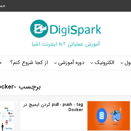
حما
آموزش عملیاتی IoT اینترنت اشیا
ل
الکترونیک
دوره آموزشی
از کجا شروع کنم؟
خ
برچسب -docker
tag ؛ push ؛ pull کردن ایمیج در
Docker