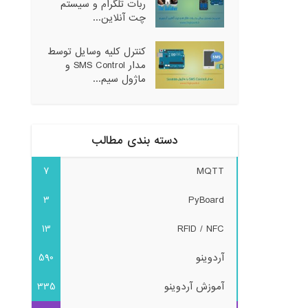
ربات تلگرام و سیستم
چت آنلاین...
کنترل کلیه وسایل توسط
مدار SMS Control و
ماژول سیم...
دسته بندی مطالب
7
MQTT
3
PyBoard
13
RFID / NFC
آردوینو
590
آموزش آردوینو
335