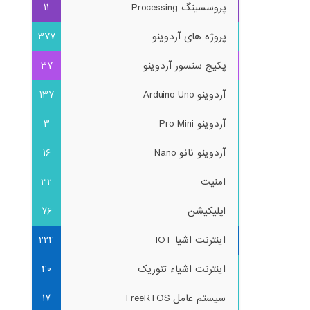
پروسسینگ Processing
11
پروژه های آردوینو
377
پکیج سنسور آردوینو
37
آردوینو Arduino Uno
137
آردوینو Pro Mini
3
آردوینو نانو Nano
16
امنیت
32
اپلیکیشن
76
اینترنت اشیا IOT
224
اینترنت اشیاء تئوریک
40
سیستم عامل FreeRTOS
17