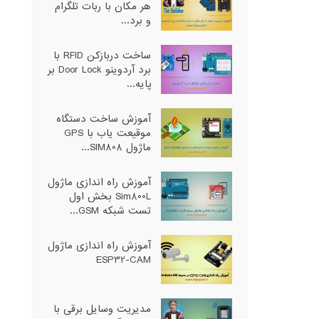
هر مکان با ربات تلگرام
و برد...
ساخت دربازکن RFID با
برد آردوینو Door Lock بر
پایه...
آموزش ساخت دستگاه
موقیعت یاب با GPS
ماژول SIM808...
آموزش راه اندازی ماژول
Sim800L بخش اول
تست شبکه GSM...
آموزش راه اندازی ماژول
ESP32-CAM
مدیریت وسایل برقی با