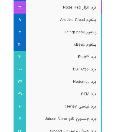
نرم افزار Node Red
34
پلتفرم Arduino Cloud
9
پلتفرم ThingSpeak
4
پلتفرم uBeac
14
برد Esp32
71
برد ESP8266
100
برد Nodemcu
77
برد STM
37
برد تینسی Teensy
6
برد جتسون نانو Jetson Nano
7
برد هوش مصنوعی Sipeed
22