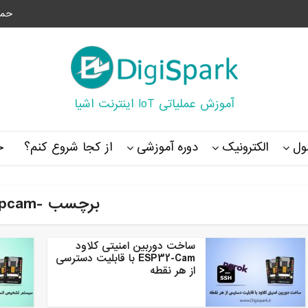
حما
آموزش عملیاتی IoT اینترنت اشیا
ل
الکترونیک
دوره آموزشی
از کجا شروع کنم؟
خ
برچسب -espcam
ساخت دوربین امنیتی کلاود
ESP32-Cam با قابلیت دسترسی
از هر نقطه