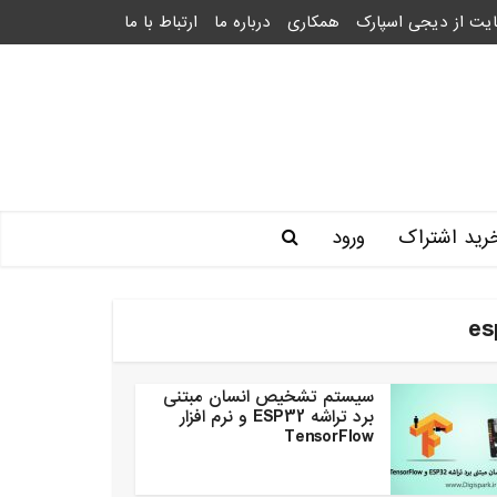
یت از دیجی اسپارک
همکاری
درباره ما
ارتباط با ما
رید اشتراک
ورود
سیستم تشخیص انسان مبتنی
برد تراشه ESP32 و نرم افزار
TensorFlow