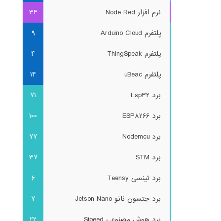
نرم افزار Node Red
34
پلتفرم Arduino Cloud
9
پلتفرم ThingSpeak
4
پلتفرم uBeac
14
برد Esp32
71
برد ESP8266
100
برد Nodemcu
77
برد STM
37
برد تینسی Teensy
6
برد جتسون نانو Jetson Nano
7
برد هوش مصنوعی Sipeed
22