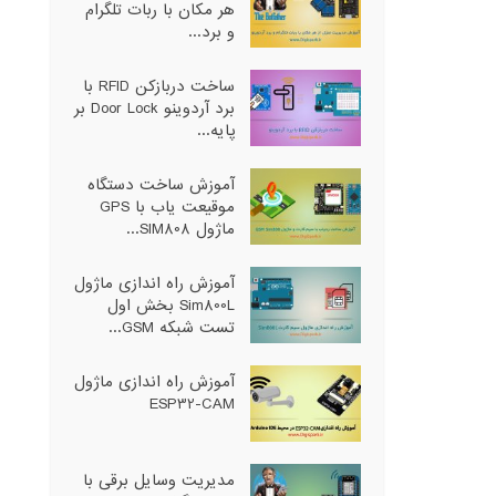
هر مکان با ربات تلگرام
و برد...
ساخت دربازکن RFID با
برد آردوینو Door Lock بر
پایه...
آموزش ساخت دستگاه
موقیعت یاب با GPS
ماژول SIM808...
آموزش راه اندازی ماژول
Sim800L بخش اول
تست شبکه GSM...
آموزش راه اندازی ماژول
ESP32-CAM
مدیریت وسایل برقی با