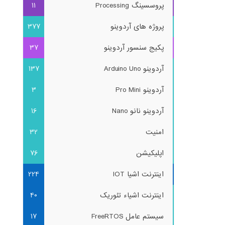
پروسسینگ Processing
11
پروژه های آردوینو
377
پکیج سنسور آردوینو
37
آردوینو Arduino Uno
137
آردوینو Pro Mini
3
آردوینو نانو Nano
16
امنیت
32
اپلیکیشن
76
اینترنت اشیا IOT
224
اینترنت اشیاء تئوریک
40
سیستم عامل FreeRTOS
17