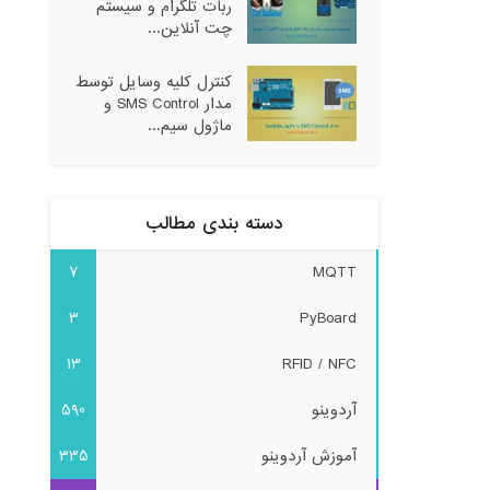
ربات تلگرام و سیستم
چت آنلاین...
کنترل کلیه وسایل توسط
مدار SMS Control و
ماژول سیم...
دسته بندی مطالب
7
MQTT
3
PyBoard
13
RFID / NFC
آردوینو
590
آموزش آردوینو
335