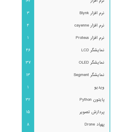
نرم افزار
102
نرم افزار Blynk
3
نرم افزار cayenne
4
نرم افزار Proteus
1
نمایشگر LCD
46
نمایشگر OLED
37
نمایشگر Segment
13
ویدیو
1
پایتون Python
32
پردازش تصویر
15
پهپاد Drone
8