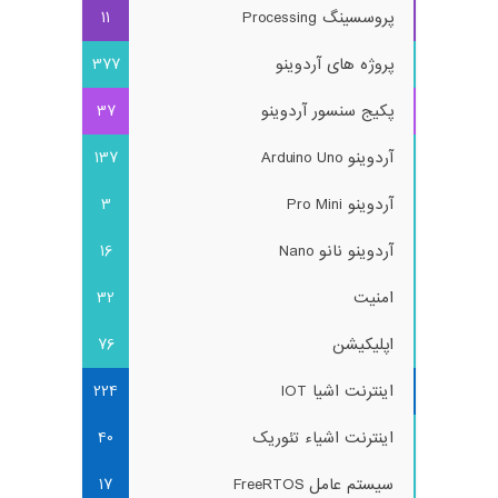
پروسسینگ Processing
11
پروژه های آردوینو
377
پکیج سنسور آردوینو
37
آردوینو Arduino Uno
137
آردوینو Pro Mini
3
آردوینو نانو Nano
16
امنیت
32
اپلیکیشن
76
اینترنت اشیا IOT
224
اینترنت اشیاء تئوریک
40
سیستم عامل FreeRTOS
17