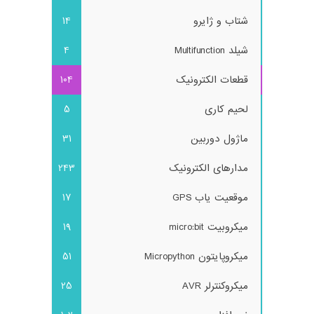
شتاب و ژایرو
14
شیلد Multifunction
4
قطعات الکترونیک
104
لحیم کاری
5
ماژول دوربین
31
مدارهای الکترونیک
243
موقعیت یاب GPS
17
میکروبیت micro:bit
19
میکروپایتون Micropython
51
میکروکنترلر AVR
25