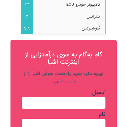
کامپیوتر خودرو ECU
13
کنفرانس
2
گنو/لینوکس
168
گام به‌گام به‌ سوی درآمدزایی از
اینترنت اشیا
اپیزودهای جدید پادکست هوش اشیا را از
دست ندهید
ایمیل
نام