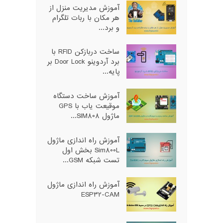
آموزش مدیریت منزل از
هر مکان با ربات تلگرام
و برد...
ساخت دربازکن RFID با
برد آردوینو Door Lock بر
پایه...
آموزش ساخت دستگاه
موقیعت یاب با GPS
ماژول SIM808...
آموزش راه اندازی ماژول
Sim800L بخش اول
تست شبکه GSM...
آموزش راه اندازی ماژول
ESP32-CAM