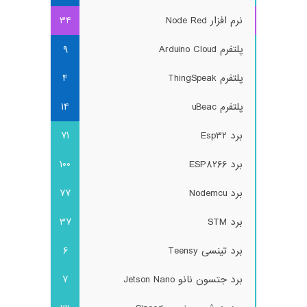
نرم افزار Node Red
34
پلتفرم Arduino Cloud
9
پلتفرم ThingSpeak
4
پلتفرم uBeac
14
برد Esp32
71
برد ESP8266
100
برد Nodemcu
77
برد STM
37
برد تینسی Teensy
6
برد جتسون نانو Jetson Nano
7