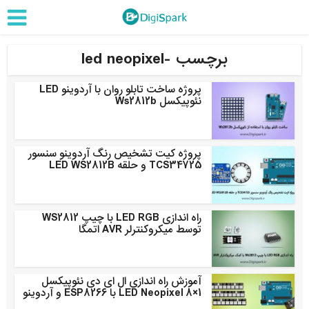
برچسب -led neopixel
پروژه ساخت تابلو روان با آردوینو LED
نئوپیکسل Ws2812b
پروژه کیت تشخیص رنگ آردوینو سنسور
TCS34725 و حلقه LED WS2812B
راه اندازی LED RGB با چیپ WS2812
توسط میکروکنترلر AVR اتمگا
آموزش راه اندازی ال ای دی نئوپیکسل
LED Neopixel 8×1 با ESP8266 و آردوینو