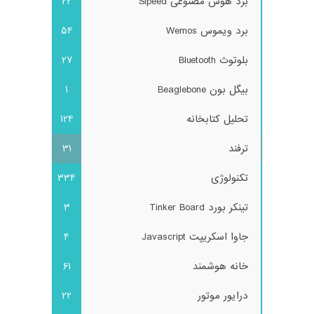
برد هوش مصنوعی Sipeed
22
برد ویموس Wemos
54
بلوتوث Bluetooth
27
بیگل بون Beaglebone
1
تحلیل کتابخانه
124
ترفند
31
تکنولوژی
334
تینکر بورد Tinker Board
3
جاوا اسکریپت Javascript
4
خانه هوشمند
61
درایور موتور
22