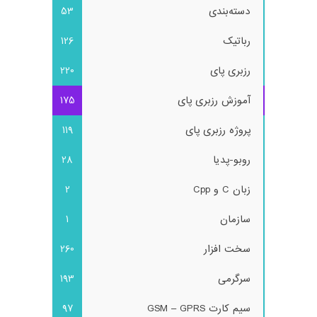
دسته‌بندی
53
رباتیک
126
رزبری پای
220
آموزش رزبری پای
175
پروژه رزبری پای
119
روبو-پدیا
28
زبان C و Cpp
2
سازمان
1
سخت افزار
260
سرگرمی
193
سیم کارت GSM – GPRS
97