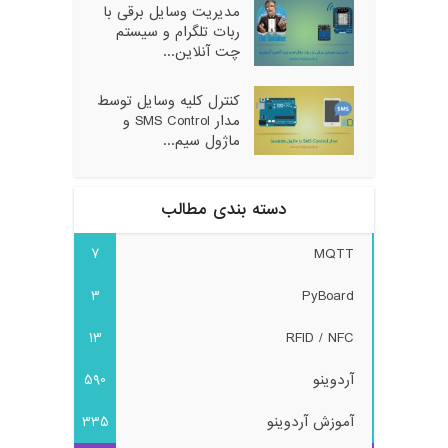
مدیریت وسایل برقی با
ربات تلگرام و سیستم
چت آنلاین...
کنترل کلیه وسایل توسط
مدار SMS Control و
ماژول سیم...
دسته بندی مطالب
7
MQTT
3
PyBoard
13
RFID / NFC
آردوینو
590
آموزش آردوینو
335