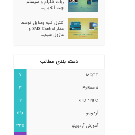
ربات تلگرام و سیستم
چت آنلاین...
کنترل کلیه وسایل توسط
مدار SMS Control و
ماژول سیم...
دسته بندی مطالب
7
MQTT
3
PyBoard
13
RFID / NFC
آردوینو
590
آموزش آردوینو
335