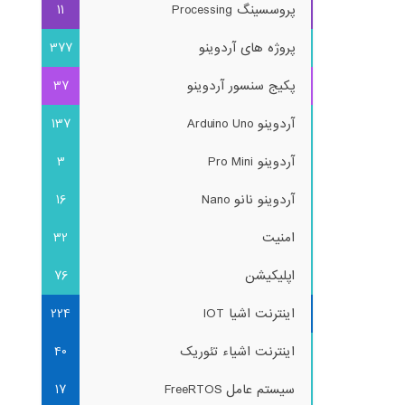
پروسسینگ Processing
11
پروژه های آردوینو
377
پکیج سنسور آردوینو
37
آردوینو Arduino Uno
137
آردوینو Pro Mini
3
آردوینو نانو Nano
16
امنیت
32
اپلیکیشن
76
اینترنت اشیا IOT
224
اینترنت اشیاء تئوریک
40
سیستم عامل FreeRTOS
17