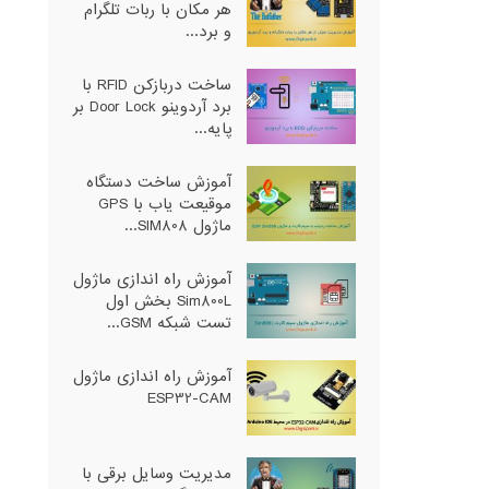
هر مکان با ربات تلگرام
و برد...
ساخت دربازکن RFID با
برد آردوینو Door Lock بر
پایه...
آموزش ساخت دستگاه
موقیعت یاب با GPS
ماژول SIM808...
آموزش راه اندازی ماژول
Sim800L بخش اول
تست شبکه GSM...
آموزش راه اندازی ماژول
ESP32-CAM
مدیریت وسایل برقی با