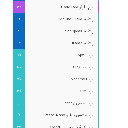
نرم افزار Node Red
34
پلتفرم Arduino Cloud
9
پلتفرم ThingSpeak
4
پلتفرم uBeac
14
برد Esp32
71
برد ESP8266
100
برد Nodemcu
77
برد STM
37
برد تینسی Teensy
6
برد جتسون نانو Jetson Nano
7
برد هوش مصنوعی Sipeed
22