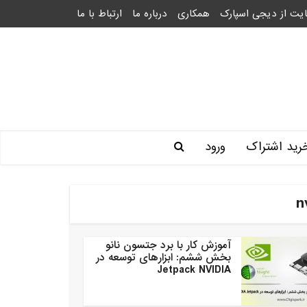
یت از دیجی اسپارک
همکاری
درباره ما
ارتباط با ما
رید اشتراک
ورود
آموزش کار با برد جتسون نانو
بخش ششم: ابزارهای توسعه در
Jetpack NVIDIA