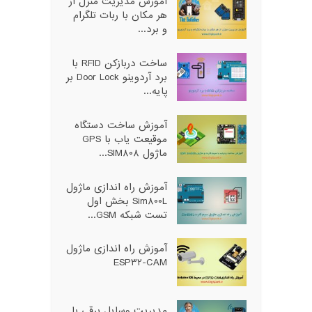
آموزش مدیریت منزل از
هر مکان با ربات تلگرام
و برد...
ساخت دربازکن RFID با
برد آردوینو Door Lock بر
پایه...
آموزش ساخت دستگاه
موقیعت یاب با GPS
ماژول SIM808...
آموزش راه اندازی ماژول
Sim800L بخش اول
تست شبکه GSM...
آموزش راه اندازی ماژول
ESP32-CAM
مدیریت وسایل برقی با