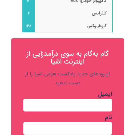
کامپیوتر خودرو ECU
13
کنفرانس
2
گنو/لینوکس
168
گام به‌گام به‌ سوی درآمدزایی از
اینترنت اشیا
اپیزودهای جدید پادکست هوش اشیا را از
دست ندهید
ایمیل
نام