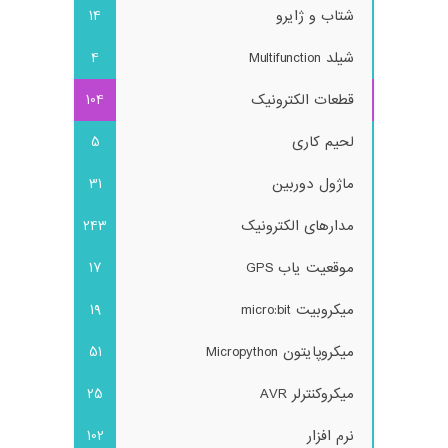
شتاب و ژایرو
14
شیلد Multifunction
4
قطعات الکترونیک
104
لحیم کاری
5
ماژول دوربین
31
مدارهای الکترونیک
243
موقعیت یاب GPS
17
میکروبیت micro:bit
19
میکروپایتون Micropython
51
میکروکنترلر AVR
25
نرم افزار
102