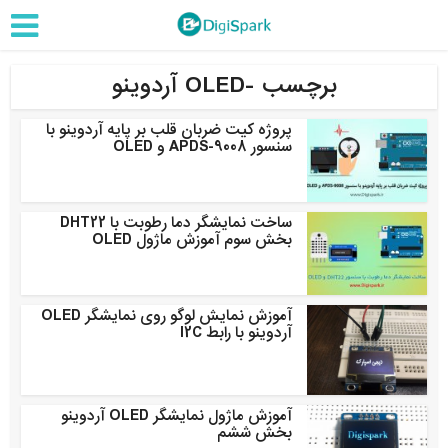
برچسب -OLED آردوینو
پروژه کیت ضربان قلب بر پایه آردوینو با
سنسور APDS-9008 و OLED
ساخت نمایشگر دما رطوبت با DHT22
بخش سوم آموزش ماژول OLED
آموزش نمایش لوگو روی نمایشگر OLED
آردوینو با رابط I2C
آموزش ماژول نمایشگر OLED آردوینو
بخش ششم