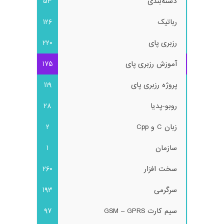
دسته‌بندی
53
رباتیک
126
رزبری پای
220
آموزش رزبری پای
175
پروژه رزبری پای
119
روبو-پدیا
28
زبان C و Cpp
2
سازمان
1
سخت افزار
260
سرگرمی
193
سیم کارت GSM – GPRS
97