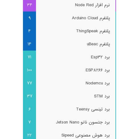
نرم افزار Node Red
34
پلتفرم Arduino Cloud
9
پلتفرم ThingSpeak
4
پلتفرم uBeac
14
برد Esp32
71
برد ESP8266
100
برد Nodemcu
77
برد STM
37
برد تینسی Teensy
6
برد جتسون نانو Jetson Nano
7
برد هوش مصنوعی Sipeed
22