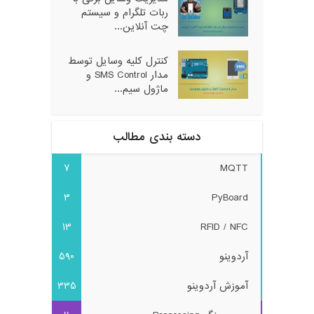
ربات تلگرام و سیستم
چت آنلاین...
کنترل کلیه وسایل توسط
مدار SMS Control و
ماژول سیم...
دسته بندی مطالب
7
MQTT
3
PyBoard
13
RFID / NFC
آردوینو
590
آموزش آردوینو
335