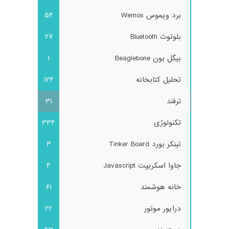
برد ویموس Wemos
54
بلوتوث Bluetooth
27
بیگل بون Beaglebone
1
تحلیل کتابخانه
124
ترفند
31
تکنولوژی
334
تینکر بورد Tinker Board
3
جاوا اسکریپت Javascript
4
خانه هوشمند
61
درایور موتور
22