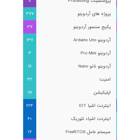
پروسسینگ Processing
11
پروژه های آردوینو
377
پکیج سنسور آردوینو
37
آردوینو Arduino Uno
137
آردوینو Pro Mini
3
آردوینو نانو Nano
16
امنیت
32
اپلیکیشن
76
اینترنت اشیا IOT
224
اینترنت اشیاء تئوریک
40
سیستم عامل FreeRTOS
17