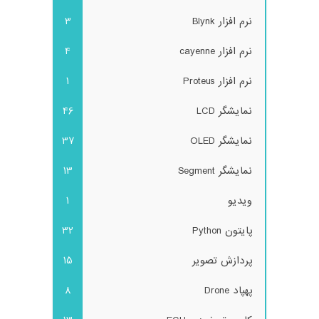
نرم افزار Blynk
3
نرم افزار cayenne
4
نرم افزار Proteus
1
نمایشگر LCD
46
نمایشگر OLED
37
نمایشگر Segment
13
ویدیو
1
پایتون Python
32
پردازش تصویر
15
پهپاد Drone
8