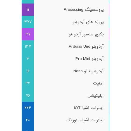
پروسسینگ Processing
11
پروژه های آردوینو
377
پکیج سنسور آردوینو
37
آردوینو Arduino Uno
137
آردوینو Pro Mini
3
آردوینو نانو Nano
16
امنیت
32
اپلیکیشن
76
اینترنت اشیا IOT
224
اینترنت اشیاء تئوریک
40