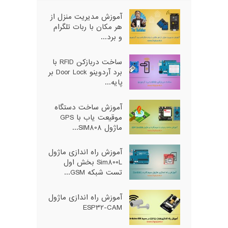
آموزش مدیریت منزل از
هر مکان با ربات تلگرام
و برد...
ساخت دربازکن RFID با
برد آردوینو Door Lock بر
پایه...
آموزش ساخت دستگاه
موقیعت یاب با GPS
ماژول SIM808...
آموزش راه اندازی ماژول
Sim800L بخش اول
تست شبکه GSM...
آموزش راه اندازی ماژول
ESP32-CAM