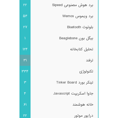
برد هوش مصنوعی Sipeed
22
برد ویموس Wemos
54
بلوتوث Bluetooth
27
بیگل بون Beaglebone
1
تحلیل کتابخانه
124
ترفند
31
تکنولوژی
334
تینکر بورد Tinker Board
3
جاوا اسکریپت Javascript
4
خانه هوشمند
61
درایور موتور
22