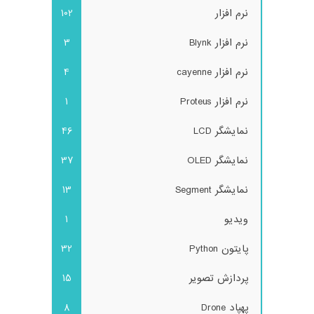
نرم افزار
102
نرم افزار Blynk
3
نرم افزار cayenne
4
نرم افزار Proteus
1
نمایشگر LCD
46
نمایشگر OLED
37
نمایشگر Segment
13
ویدیو
1
پایتون Python
32
پردازش تصویر
15
پهپاد Drone
8