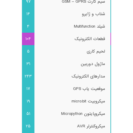
سیم کارت GSM – GPRS
97
شتاب و ژایرو
14
شیلد Multifunction
4
قطعات الکترونیک
104
لحیم کاری
5
ماژول دوربین
31
مدارهای الکترونیک
243
موقعیت یاب GPS
17
میکروبیت micro:bit
19
میکروپایتون Micropython
51
میکروکنترلر AVR
25