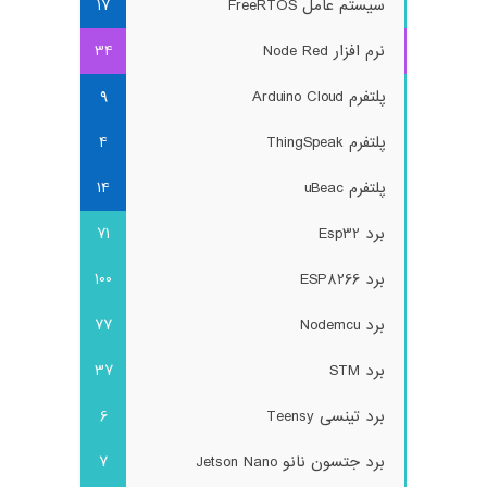
سیستم عامل FreeRTOS
17
نرم افزار Node Red
34
پلتفرم Arduino Cloud
9
پلتفرم ThingSpeak
4
پلتفرم uBeac
14
برد Esp32
71
برد ESP8266
100
برد Nodemcu
77
برد STM
37
برد تینسی Teensy
6
برد جتسون نانو Jetson Nano
7