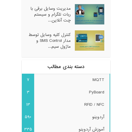
مدیریت وسایل برقی با
ربات تلگرام و سیستم
چت آنلاین...
کنترل کلیه وسایل توسط
مدار SMS Control و
ماژول سیم...
دسته بندی مطالب
7
MQTT
3
PyBoard
13
RFID / NFC
آردوینو
590
آموزش آردوینو
335