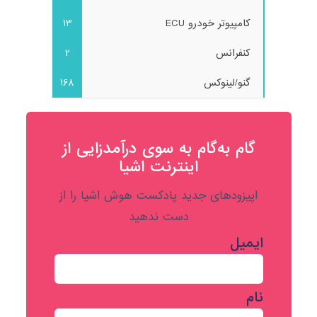
کامپیوتر خودرو ECU
13
کنفرانس
2
گنو/لینوکس
168
گام به‌گام به‌ سوی درآمدزایی از
اینترنت اشیا
اپیزودهای جدید پادکست هوش اشیا را از
دست ندهید
ایمیل
نام