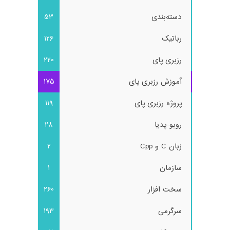
دسته‌بندی
53
رباتیک
126
رزبری پای
220
آموزش رزبری پای
175
پروژه رزبری پای
119
روبو-پدیا
28
زبان C و Cpp
2
سازمان
1
سخت افزار
260
سرگرمی
193