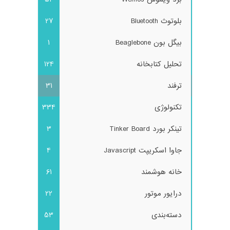
بلوتوث Bluetooth
27
بیگل بون Beaglebone
1
تحلیل کتابخانه
124
ترفند
31
تکنولوژی
334
تینکر بورد Tinker Board
3
جاوا اسکریپت Javascript
4
خانه هوشمند
61
درایور موتور
22
دسته‌بندی
53