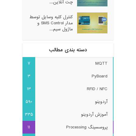
چت آنلاین...
کنترل کلیه وسایل توسط
مدار SMS Control و
ماژول سیم...
دسته بندی مطالب
7
MQTT
3
PyBoard
13
RFID / NFC
آردوینو
590
آموزش آردوینو
335
پروسسینگ Processing
11