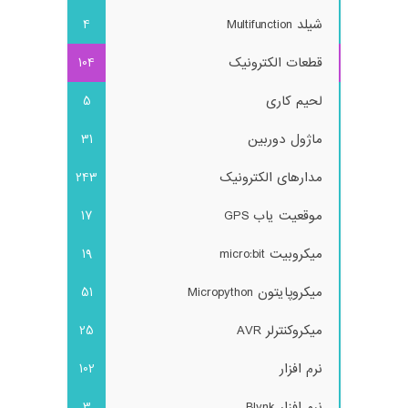
شیلد Multifunction
4
قطعات الکترونیک
104
لحیم کاری
5
ماژول دوربین
31
مدارهای الکترونیک
243
موقعیت یاب GPS
17
میکروبیت micro:bit
19
میکروپایتون Micropython
51
میکروکنترلر AVR
25
نرم افزار
102
نرم افزار Blynk
3