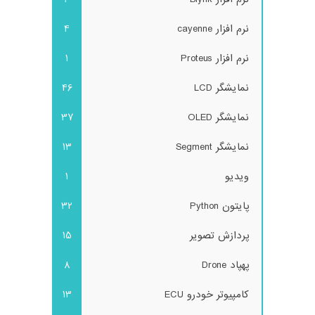
نرم افزار cayenne
4
نرم افزار Proteus
1
نمایشگر LCD
46
نمایشگر OLED
37
نمایشگر Segment
13
ویدیو
1
پایتون Python
32
پردازش تصویر
15
پهپاد Drone
8
کامپیوتر خودرو ECU
13