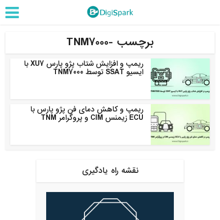
برچسب -TNM7000
ریمپ و افزایش شتاب پژو پارس XU7 با
ایسیو SSAT توسط TNM7000
ریمپ و کاهش دمای فن پژو پارس با
ECU زیمنس CIM و پروگرامر TNM
نقشه راه یادگیری