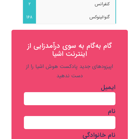
کنفرانس
2
گنو/لینوکس
168
گام به‌گام به‌ سوی درآمدزایی از
اینترنت اشیا
اپیزودهای جدید پادکست هوش اشیا را از
دست ندهید
ایمیل
نام
نام خانوادگی