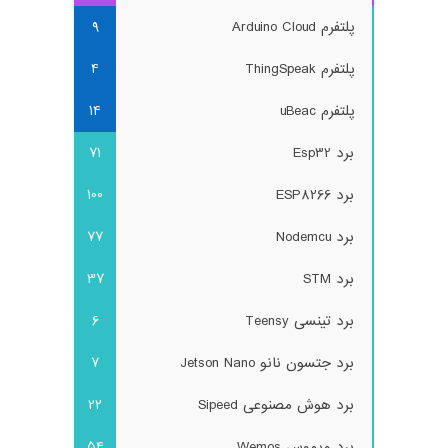
پلتفرم Arduino Cloud
9
پلتفرم ThingSpeak
4
پلتفرم uBeac
14
برد Esp32
71
برد ESP8266
100
برد Nodemcu
77
برد STM
37
برد تینسی Teensy
6
برد جتسون نانو Jetson Nano
7
برد هوش مصنوعی Sipeed
22
برد ویموس Wemos
54