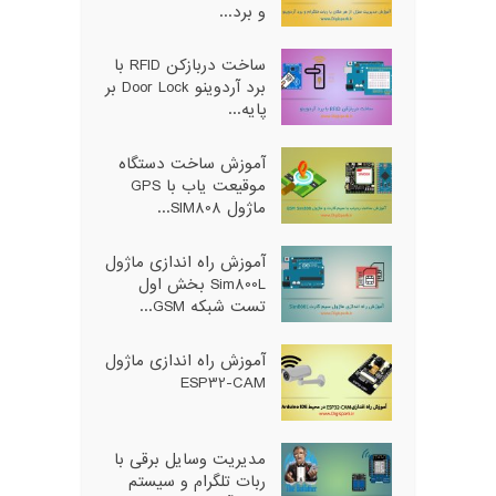
و برد...
ساخت دربازکن RFID با
برد آردوینو Door Lock بر
پایه...
آموزش ساخت دستگاه
موقیعت یاب با GPS
ماژول SIM808...
آموزش راه اندازی ماژول
Sim800L بخش اول
تست شبکه GSM...
آموزش راه اندازی ماژول
ESP32-CAM
مدیریت وسایل برقی با
ربات تلگرام و سیستم