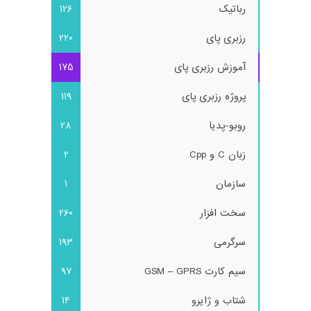
رباتیک
126
رزبری پای
220
آموزش رزبری پای
175
پروژه رزبری پای
119
روبو-پدیا
28
زبان C و Cpp
2
سازمان
1
سخت افزار
260
سرگرمی
193
سیم کارت GSM – GPRS
97
شتاب و ژایرو
14