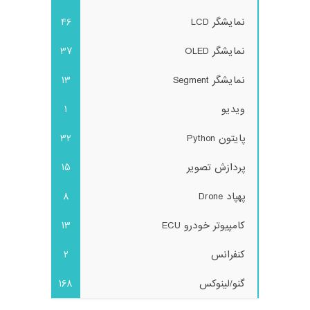
نمایشگر LCD
46
نمایشگر OLED
37
نمایشگر Segment
13
ویدیو
1
پایتون Python
32
پردازش تصویر
15
پهپاد Drone
8
کامپیوتر خودرو ECU
13
کنفرانس
2
گنو/لینوکس
168