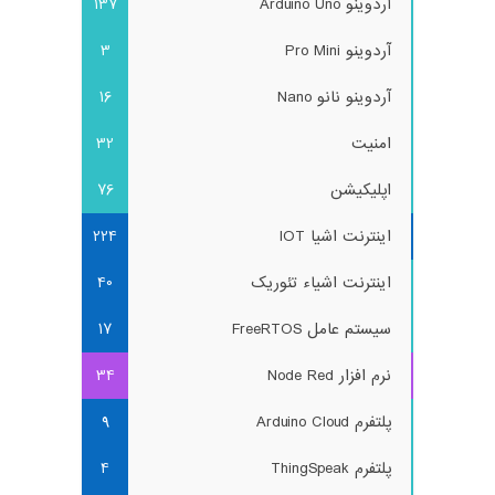
آردوینو Arduino Uno
137
آردوینو Pro Mini
3
آردوینو نانو Nano
16
امنیت
32
اپلیکیشن
76
اینترنت اشیا IOT
224
اینترنت اشیاء تئوریک
40
سیستم عامل FreeRTOS
17
نرم افزار Node Red
34
پلتفرم Arduino Cloud
9
پلتفرم ThingSpeak
4