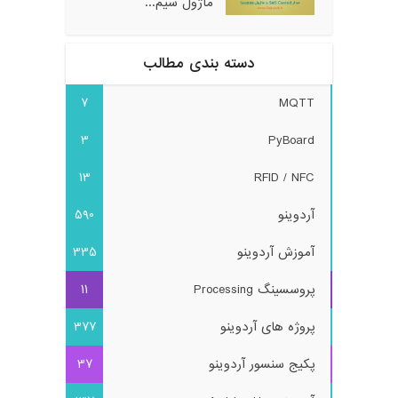
ماژول سیم...
دسته بندی مطالب
7
MQTT
3
PyBoard
13
RFID / NFC
آردوینو
590
آموزش آردوینو
335
پروسسینگ Processing
11
پروژه های آردوینو
377
پکیج سنسور آردوینو
37