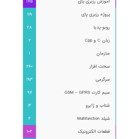
آموزش رزبری پای
175
پروژه رزبری پای
119
روبو-پدیا
28
زبان C و Cpp
2
سازمان
1
سخت افزار
260
سرگرمی
193
سیم کارت GSM – GPRS
97
شتاب و ژایرو
14
شیلد Multifunction
4
قطعات الکترونیک
104