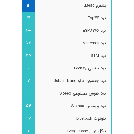
پلتفرم uBeac
14
برد Esp32
71
برد ESP8266
100
برد Nodemcu
77
برد STM
37
برد تینسی Teensy
6
برد جتسون نانو Jetson Nano
7
برد هوش مصنوعی Sipeed
22
برد ویموس Wemos
54
بلوتوث Bluetooth
27
بیگل بون Beaglebone
1