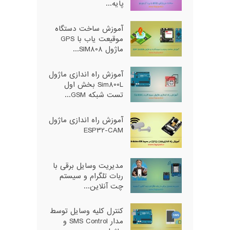
پایه...
آموزش ساخت دستگاه
موقیعت یاب با GPS
ماژول SIM808...
آموزش راه اندازی ماژول
Sim800L بخش اول
تست شبکه GSM...
آموزش راه اندازی ماژول
ESP32-CAM
مدیریت وسایل برقی با
ربات تلگرام و سیستم
چت آنلاین...
کنترل کلیه وسایل توسط
مدار SMS Control و