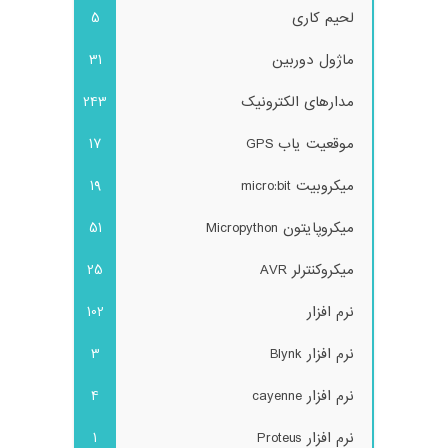
لحیم کاری
5
ماژول دوربین
31
مدارهای الکترونیک
243
موقعیت یاب GPS
17
میکروبیت micro:bit
19
میکروپایتون Micropython
51
میکروکنترلر AVR
25
نرم افزار
102
نرم افزار Blynk
3
نرم افزار cayenne
4
نرم افزار Proteus
1