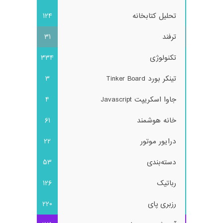
تحلیل کتابخانه
124
ترفند
31
تکنولوژی
334
تینکر بورد Tinker Board
3
جاوا اسکریپت Javascript
4
خانه هوشمند
61
درایور موتور
22
دسته‌بندی
53
رباتیک
126
رزبری پای
220