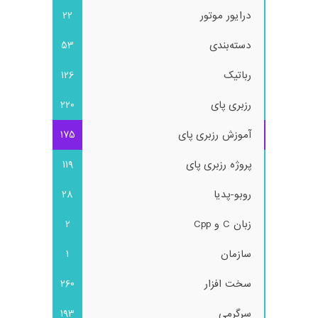
درایور موتور
22
دسته‌بندی
53
رباتیک
126
رزبری پای
220
آموزش رزبری پای
175
پروژه رزبری پای
119
روبو-پدیا
28
زبان C و Cpp
2
سازمان
1
سخت افزار
260
سرگرمی
193