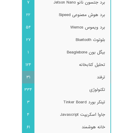
برد جتسون نانو Jetson Nano
7
برد هوش مصنوعی Sipeed
22
برد ویموس Wemos
54
بلوتوث Bluetooth
27
بیگل بون Beaglebone
1
تحلیل کتابخانه
124
ترفند
31
تکنولوژی
334
تینکر بورد Tinker Board
3
جاوا اسکریپت Javascript
4
خانه هوشمند
61