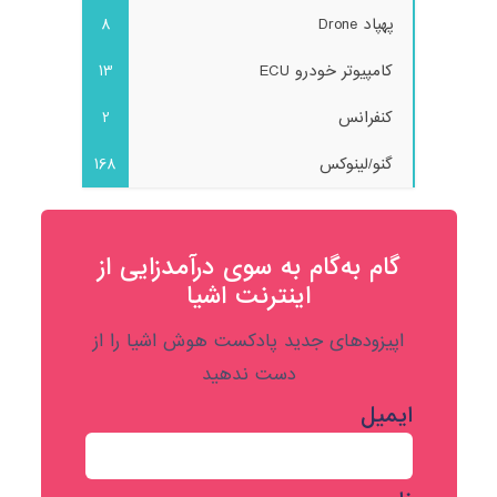
پهپاد Drone
8
کامپیوتر خودرو ECU
13
کنفرانس
2
گنو/لینوکس
168
گام به‌گام به‌ سوی درآمدزایی از
اینترنت اشیا
اپیزودهای جدید پادکست هوش اشیا را از
دست ندهید
ایمیل