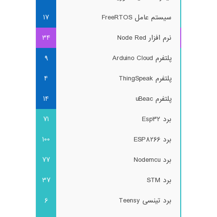
سیستم عامل FreeRTOS
17
نرم افزار Node Red
34
پلتفرم Arduino Cloud
9
پلتفرم ThingSpeak
4
پلتفرم uBeac
14
برد Esp32
71
برد ESP8266
100
برد Nodemcu
77
برد STM
37
برد تینسی Teensy
6