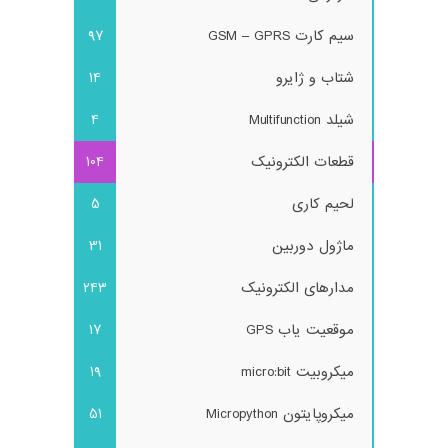
سیم کارت GSM – GPRS
97
شتاب و ژایرو
14
شیلد Multifunction
4
قطعات الکترونیک
104
لحیم کاری
5
ماژول دوربین
31
مدارهای الکترونیک
243
موقعیت یاب GPS
17
میکروبیت micro:bit
19
میکروپایتون Micropython
51