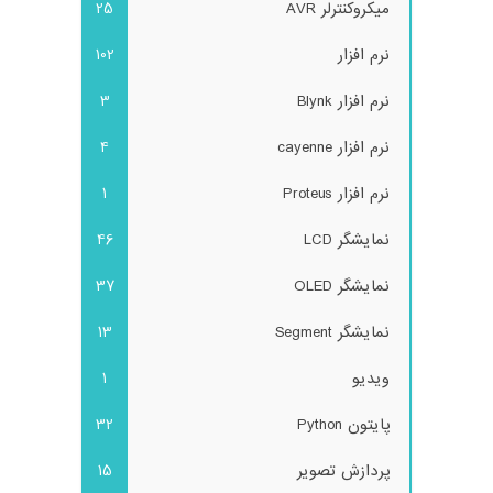
میکروکنترلر AVR
25
نرم افزار
102
نرم افزار Blynk
3
نرم افزار cayenne
4
نرم افزار Proteus
1
نمایشگر LCD
46
نمایشگر OLED
37
نمایشگر Segment
13
ویدیو
1
پایتون Python
32
پردازش تصویر
15