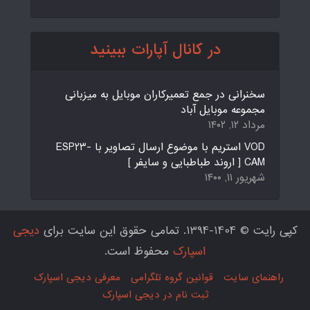
در کانال آپارات ببینید
سخنرانی در جمع تعمیرکاران موبایل به میزبانی
مجموعه موبایل آباد
مرداد ۱۲, ۱۴۰۲
VOD استریم با موضوع ارسال تصاویر با ESP23-
CAM [ اروند طباطبایی و سایفر ]
شهریور ۱۱, ۱۴۰۰
کپی رایت © 1404-1394. تمامی حقوق این سایت برای
دیجی
اسپارک
محفوظ است.
راهنمای سایت
قوانین گروه تلگرامی
معرفی دیجی اسپارک
ثبت نام در دیجی اسپارک