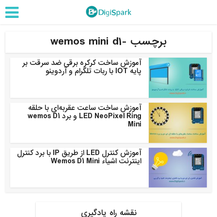
برچسب -wemos mini d1
آموزش ساخت کرکره برقی ضد سرقت بر
پایه IOT با ربات تلگرام و آردوینو
آموزش ساخت ساعت عقربه‌ای با حلقه
LED NeoPixel Ring و برد wemos D1
Mini
آموزش کنترل LED از طریق IP با برد کنترل
اینترنت اشیاء Wemos D1 Mini
نقشه راه یادگیری