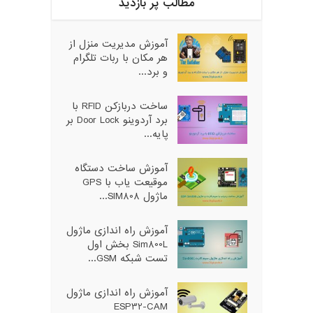
مطالب پر بازدید
آموزش مدیریت منزل از
هر مکان با ربات تلگرام
و برد...
ساخت دربازکن RFID با
برد آردوینو Door Lock بر
پایه...
آموزش ساخت دستگاه
موقیعت یاب با GPS
ماژول SIM808...
آموزش راه اندازی ماژول
Sim800L بخش اول
تست شبکه GSM...
آموزش راه اندازی ماژول
ESP32-CAM