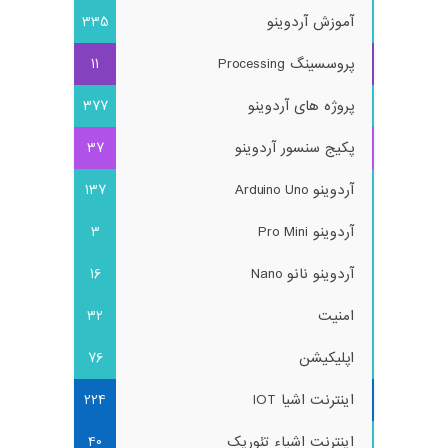
آموزش آردوینو
335
پروسسینگ Processing
11
پروژه های آردوینو
377
پکیج سنسور آردوینو
37
آردوینو Arduino Uno
137
آردوینو Pro Mini
3
آردوینو نانو Nano
16
امنیت
32
اپلیکیشن
76
اینترنت اشیا IOT
224
اینترنت اشیاء تئوریک
40