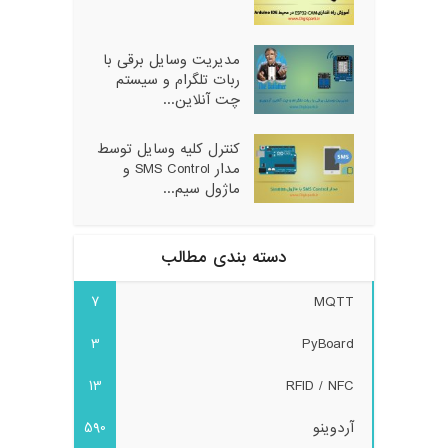
مدیریت وسایل برقی با
ربات تلگرام و سیستم
چت آنلاین...
کنترل کلیه وسایل توسط
مدار SMS Control و
ماژول سیم...
دسته بندی مطالب
7
MQTT
3
PyBoard
13
RFID / NFC
آردوینو
590