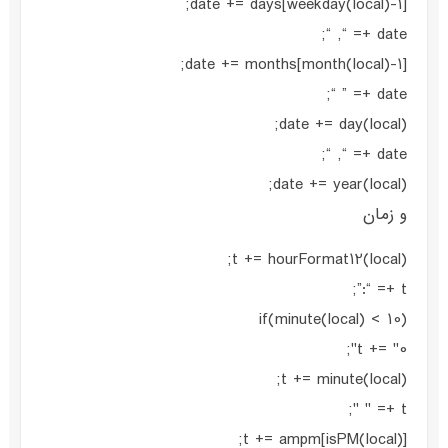
date += days[weekday(local)-1];
date += “, “;
date += months[month(local)-1];
date += ” “;
date += day(local);
date += “, “;
date += year(local);
و زمان
t += hourFormat12(local);
t += “:”;
if(minute(local) < 10)
t += "0";
t += minute(local);
t += " ";
t += ampm[isPM(local)];