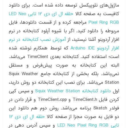
ماژول‌های نئوپیکسل توسعه داده شده است. برای دانلود
کافیست به صفحه کالا
حلقه ال ای دی ۱۲ تایی LED Neo
Pixel Ring RGB
مراجعه کرده و از قسمت دانلودها، فایل
مربوطه را دانلود کنید. اگر با شیوه آپلود کتابخانه در نرم
افزار آردوینو آشنا نیستید، از
آموزش نصب کتابخانه در نرم
افزار آردوینو Arduino IDE
که توسط همکارم نوشته شده
است؛ استفاده کنید. کتابخانه بعدی TimeClient می‌باشد.
البته این کتابخانه به صورت پیش‌فرض و مستقل
نمی‌باشد. بلکه بخشی از کتابخانه جامع Squix Weather
Station می‌باشد. برای نصب این کتابخانه دو روش دارید،
اول
دانلود کتابخانه Squix Weather Station
و سپس کپی
کردن فایل TimeClient.h و TimeClient.cpp و قرار دادن در
فولدر Sketch برنامه می‌باشد. روش دوم هم دانلود این
دو فایل به صورت مجزا از صفحه کالا
حلقه ال ای دی ۱۲
تایی LED Neo Pixel Ring RGB
و سپس آدرس دهی در