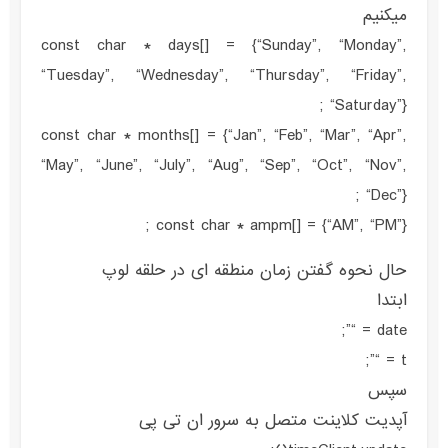
میکنیم
const char * days[] = {“Sunday”, “Monday”,
“Tuesday”, “Wednesday”, “Thursday”, “Friday”,
“Saturday”} ;
const char * months[] = {“Jan”, “Feb”, “Mar”, “Apr”,
“May”, “June”, “July”, “Aug”, “Sep”, “Oct”, “Nov”,
“Dec”} ;
const char * ampm[] = {“AM”, “PM”} ;
حال نحوه گفتن زمان منطقه ای در حلقه لوپ
ابتدا
date = “”;
t = “”;
سپس
آپدیت کلاینت متصل به سرور ان تی پی