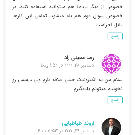
خصوص از دیگر بردها هم میتوانید استفاده کنید. در
خصوص سوال دوم هم بله میشود، تمامی این کارها
قابل اجراست.
پاسخ
رضا معینی راد
دسامبر 28, 2020 در 1:52 ق.ظ
سلام من به الکترونیک خیلی علاقه دارم ولی درسش رو
نخوندم میتونم یادبگیرم
پاسخ
اروند طباطبایی
دسامبر 29, 2020 در 3:53 ب.ظ