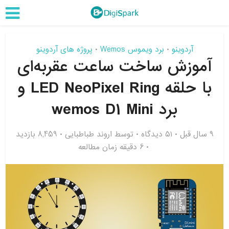
آردوینو
برد ویموس Wemos
پروژه های آردوینو
•
•
آموزش ساخت ساعت عقربه‌ای
با حلقه LED NeoPixel Ring و
برد wemos D1 Mini
9 سال قبل
۵۱ دیدگاه
توسط
اروند طباطبایی
8,459 بازدید
6 دقیقه زمان مطالعه