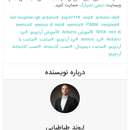
وبسایت
دیجی اسپارک
حمایت کنید.
led neopixel rgb arduino
esp8266
esp
arduino ide
wemos
wemos d1 mini
wemos
PWM
neopixel
mini d1
Wifi
آموزش Arduino
آموزش آردوینو
برد
Arduino
برد wemos
برد آردوینو
ساعت
ساعت با
آردوینو
ساعت دیجیتال
نصب کتابخانه
نصب کتابخانه
آردوینو
درباره نویسنده
اروند طباطبایی