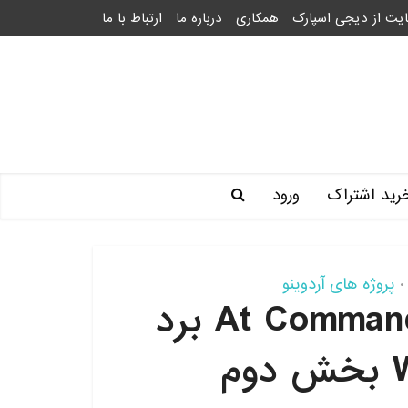
یت از دیجی اسپارک
همکاری
درباره ما
ارتباط با ما
رید اشتراک
ورود
پروژه های آردوینو
•
آموزش کار با دستورات At Command برد