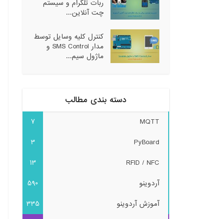
ربات تلگرام و سیستم
چت آنلاین...
کنترل کلیه وسایل توسط
مدار SMS Control و
ماژول سیم...
دسته بندی مطالب
7
MQTT
3
PyBoard
13
RFID / NFC
آردوینو
590
آموزش آردوینو
335