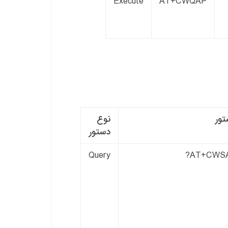
Execute
AT+CWQAP
ور
نوع
دستور
Query
AT+CWSA