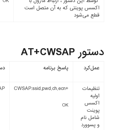
توسط این دستور ، ارتباط ماژول با
OK
اکسس پوینتی که به آن متصل است
قطع می‌شود
دستور AT+CWSAP
عمل‌کرد
پاسخ برنامه
دست
تنظیمات
+CWSAP:
ecn
,
ch
,
pwd
,
ssid
P?
اولیه
اکسس
OK
پوینت
شامل نام
و پسوورد