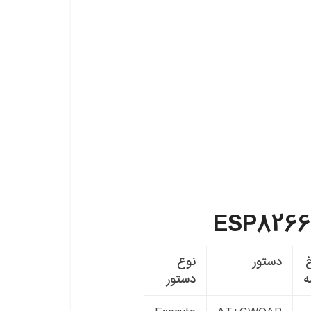
دستور
نوع
ه
دستور