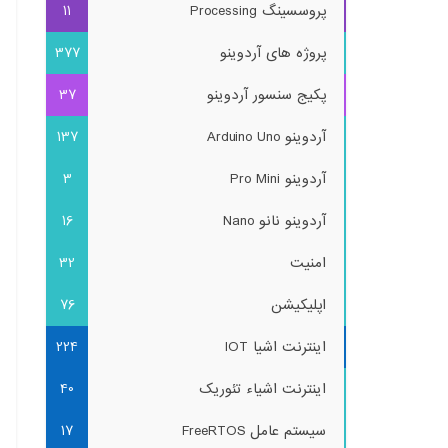
پروسسینگ Processing
11
پروژه های آردوینو
377
پکیج سنسور آردوینو
37
آردوینو Arduino Uno
137
آردوینو Pro Mini
3
آردوینو نانو Nano
16
امنیت
32
اپلیکیشن
76
اینترنت اشیا IOT
224
اینترنت اشیاء تئوریک
40
سیستم عامل FreeRTOS
17