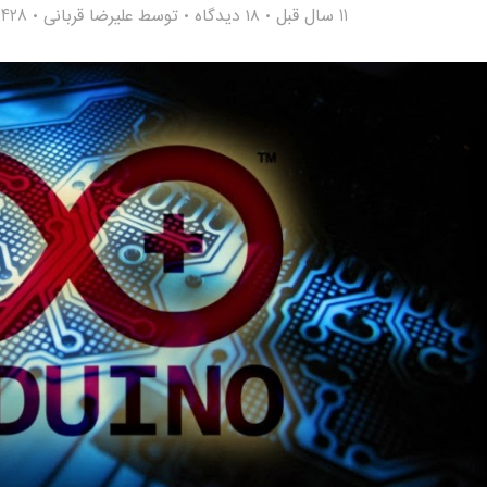
11 سال قبل
۱۸ دیدگاه
توسط
علیرضا قربانی
15,428 ب