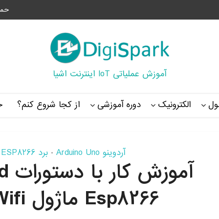
حما
آموزش عملیاتی IoT اینترنت اشیا
ل
الکترونیک
دوره آموزشی
از کجا شروع کنم؟
خ
آردوینو Arduino Uno
برد ESP8266
•
Esp8266 ماژول Wifi بخش دوم