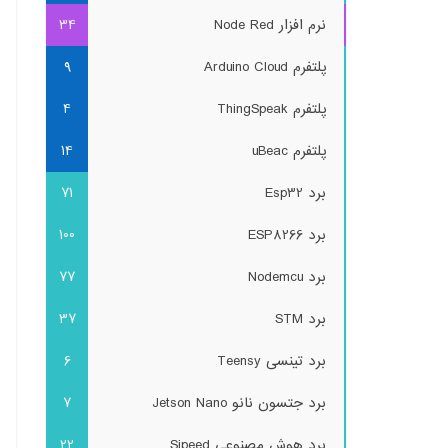
نرم افزار Node Red
34
پلتفرم Arduino Cloud
9
پلتفرم ThingSpeak
4
پلتفرم uBeac
14
برد Esp32
71
برد ESP8266
100
برد Nodemcu
77
برد STM
37
برد تینسی Teensy
6
برد جتسون نانو Jetson Nano
7
برد هوش مصنوعی Sipeed
22