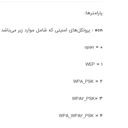
پارامترها:
ecn :
پروتکل‌های امنیتی که شامل موارد زیر می‌باشد
open
۰ =
WEP
۱ =
WPA_PSK
۲ =
WPA2_PSK
۳ =
WPA_WPA2_PSK
۴ =