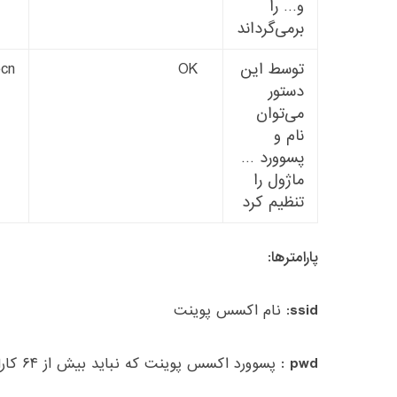
و… را
برمی‌گرداند
توسط این
OK
ecn
دستور
می‌توان
نام و
پسوورد …
ماژول را
تنظیم کرد
پارامترها:
ssid
: نام اکسس پوینت
pwd :
پسوورد اکسس پوینت که نباید بیش از ۶۴ کاراکتر باشد