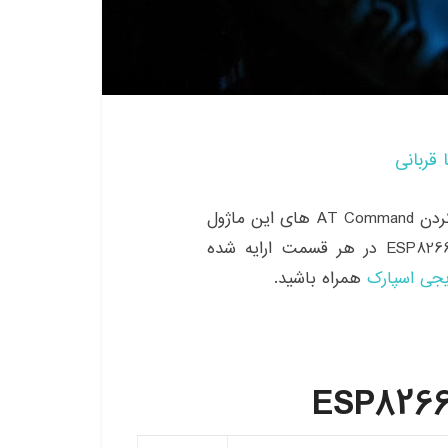
 قربانی
در قسمت دوم از آموزش ماژول esp8266 به تکمیل کردن AT Command های این ماژول
می‌پردازیم. همچنین توضیحات At Command برد ESP8266 در هر قسمت ارایه شده
جی اسپارک
همراه باشید.