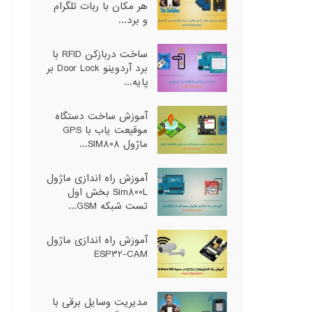
هر مکان با ربات تلگرام
و برد...
ساخت دربازکن RFID با
برد آردوینو Door Lock بر
پایه...
آموزش ساخت دستگاه
موقیعت یاب با GPS
ماژول SIM808...
آموزش راه اندازی ماژول
Sim800L بخش اول
تست شبکه GSM...
آموزش راه اندازی ماژول
ESP32-CAM
مدیریت وسایل برقی با