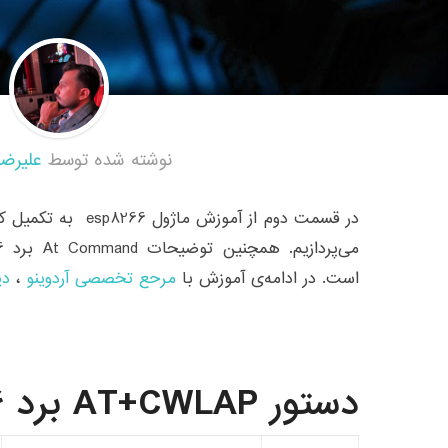
نوشته شده توسط
علیرضا
است. در ادامه‌ی آموزش با
مرحع تخصصی آردوینو
،
دی
دستور AT+CWLAP برد ESP8266