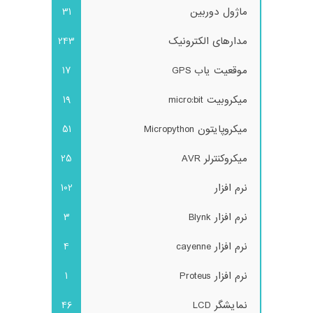
ماژول دوربین
31
مدارهای الکترونیک
243
موقعیت یاب GPS
17
میکروبیت micro:bit
19
میکروپایتون Micropython
51
میکروکنترلر AVR
25
نرم افزار
102
نرم افزار Blynk
3
نرم افزار cayenne
4
نرم افزار Proteus
1
نمایشگر LCD
46