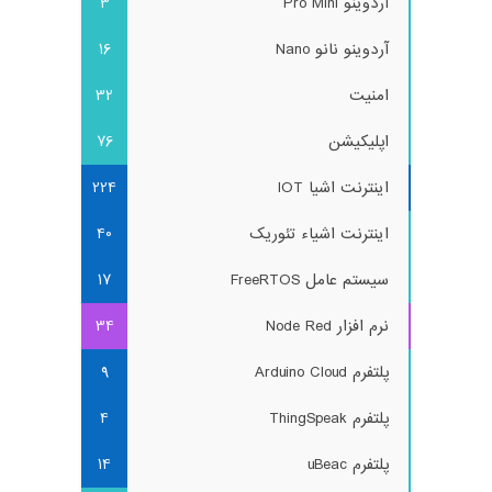
آردوینو Pro Mini
3
آردوینو نانو Nano
16
امنیت
32
اپلیکیشن
76
اینترنت اشیا IOT
224
اینترنت اشیاء تئوریک
40
سیستم عامل FreeRTOS
17
نرم افزار Node Red
34
پلتفرم Arduino Cloud
9
پلتفرم ThingSpeak
4
پلتفرم uBeac
14