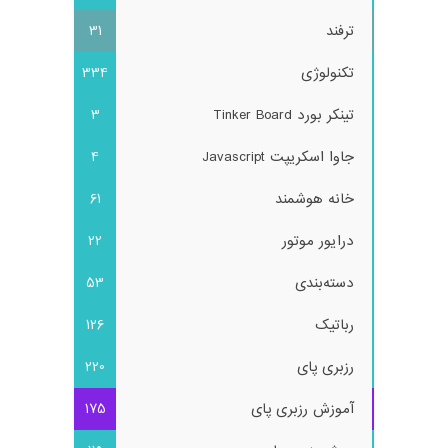
ترفند
31
تکنولوژی
334
تینکر بورد Tinker Board
3
جاوا اسکریپت Javascript
4
خانه هوشمند
61
درایور موتور
22
دسته‌بندی
53
رباتیک
126
رزبری پای
220
آموزش رزبری پای
175