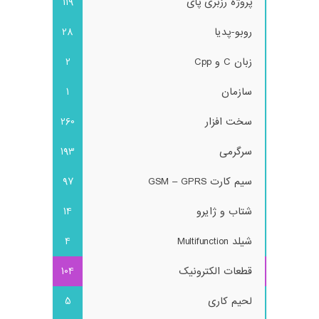
پروژه رزبری پای
119
روبو-پدیا
28
زبان C و Cpp
2
سازمان
1
سخت افزار
260
سرگرمی
193
سیم کارت GSM – GPRS
97
شتاب و ژایرو
14
شیلد Multifunction
4
قطعات الکترونیک
104
لحیم کاری
5