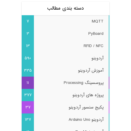
دسته بندی مطالب
7
MQTT
3
PyBoard
13
RFID / NFC
آردوینو
590
آموزش آردوینو
335
پروسسینگ Processing
11
پروژه های آردوینو
377
پکیج سنسور آردوینو
37
آردوینو Arduino Uno
137