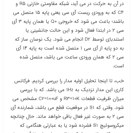
در آن به حرکت در می آید، شبکه مقاومتی خازنی R5 و
C4 که به ورودی ریست آی سی یعنی پایه ۱۵ متصل می
باشند؛ باعث می شود که خروجی Q0 یا همان پایه ۳ آی
سی ۲ در ابتدا فعال شود و این حالت جانشینی یا
استندبای توسط D2 انجام می شود. یک نوسان ساز که
به دو پایه از آی سی ۱ متصل شده است به پایه ۱۴ آی
سی ۲ که همان ورودی ساعت می باشد، متصل شده
است.
خب، تا اینجا تحلیل اولیه مدار را بررسی کردیم. فرکانس
کاری این مدار نزدیک به ۱Hz می باشد. که با بررسی
میزان ظرفیت قطعات R3=10K و C2=100uF مشخص می
شود. وقتی که S1 در موقعیت قطع می باشد، شمارنده آی
سی ۲ به صورت غیر فعال باقی خواهد ماند. حال چنانچه
میکروسوئیچ S1 فشرده شود یا به عبارتی هنگامی که