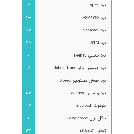
برد Esp32
71
برد ESP8266
100
برد Nodemcu
77
برد STM
37
برد تینسی Teensy
6
برد جتسون نانو Jetson Nano
7
برد هوش مصنوعی Sipeed
22
برد ویموس Wemos
54
بلوتوث Bluetooth
27
بیگل بون Beaglebone
1
تحلیل کتابخانه
124