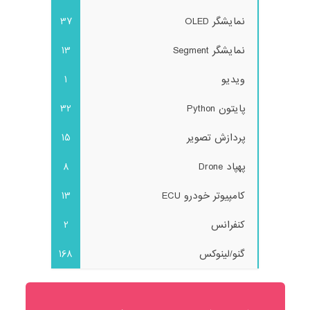
نمایشگر OLED
37
نمایشگر Segment
13
ویدیو
1
پایتون Python
32
پردازش تصویر
15
پهپاد Drone
8
کامپیوتر خودرو ECU
13
کنفرانس
2
گنو/لینوکس
168