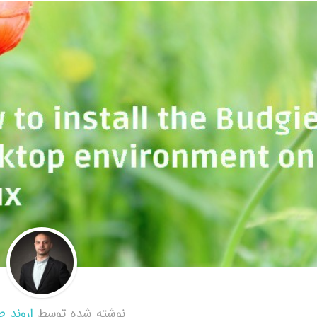
نوشته شده توسط
اروند ط