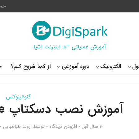
حما
آموزش عملیاتی IoT اینترنت اشیا
ل
الکترونیک
دوره آموزشی
از کجا شروع کنم؟
خ
گنو/لینوکس
آموزش نصب دسکتاپ Budgie در اوبونتو
10 سال قبل
افزودن دیدگاه
توسط
اروند طباطبایی