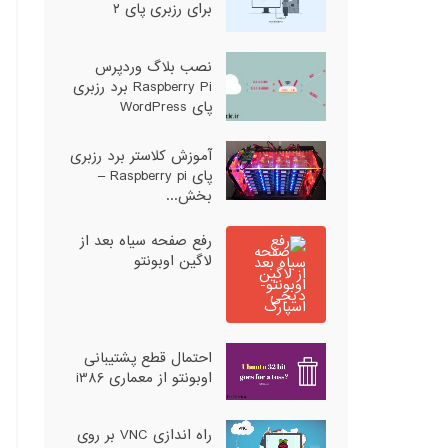
برای رزبری پای ۲
نصب بلاگ وردپرس
Raspberry Pi برد رزبری
پای WordPress
آموزش کلاستر برد رزبری
پای Raspberry pi –
بخش...
رفع صفحه سیاه بعد از
لاگین اوبونتو
احتمال قطع پشتیبانی
اوبونتو از معماری i386
راه اندازی VNC بر روی