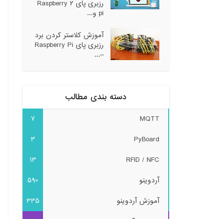
رزبری پای ۲ Raspberry
pi و...
آموزش کلاستر کردن برد
رزبری پای Raspberry Pi
–...
دسته بندی مطالب
7
MQTT
3
PyBoard
13
RFID / NFC
آردوینو
590
آموزش آردوینو
335