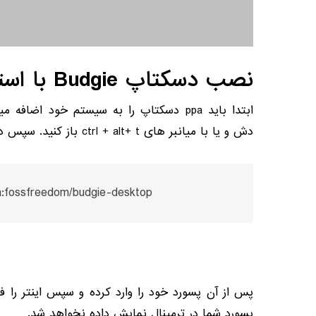
نصب دسکتاپ
Budgie
با است
ابتدا باید
ppa
دسکتاپ را به سیستم خود اضافه میکنیم
دش و یا با میانبر های
ctrl + alt+ t
باز کنید
.
سپس دست
a:fossfreedom/budgie-desktop
پس از آن پسورد خود را وارد کرده و سپس اینتر را ف
پسورد شما در ترمینال نمایش داده نخواهد شد
.