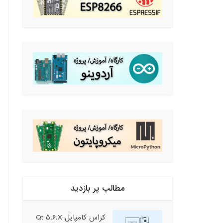
مطالب پر بازدید
کراس کامپایل Qt 5.6.X