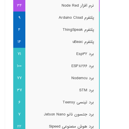
نرم افزار Node Red
34
پلتفرم Arduino Cloud
9
پلتفرم ThingSpeak
4
پلتفرم uBeac
14
برد Esp32
71
برد ESP8266
100
برد Nodemcu
77
برد STM
37
برد تینسی Teensy
6
برد جتسون نانو Jetson Nano
7
برد هوش مصنوعی Sipeed
22