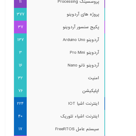
پروسسینگ Processing
11
پروژه های آردوینو
377
پکیج سنسور آردوینو
37
آردوینو Arduino Uno
137
آردوینو Pro Mini
3
آردوینو نانو Nano
16
امنیت
32
اپلیکیشن
76
اینترنت اشیا IOT
224
اینترنت اشیاء تئوریک
40
سیستم عامل FreeRTOS
17