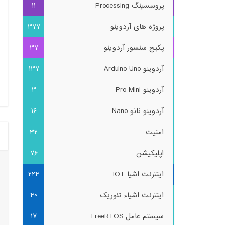
پروسسینگ Processing
11
پروژه های آردوینو
377
پکیج سنسور آردوینو
37
آردوینو Arduino Uno
137
آردوینو Pro Mini
3
آردوینو نانو Nano
16
امنیت
32
اپلیکیشن
76
اینترنت اشیا IOT
224
اینترنت اشیاء تئوریک
40
سیستم عامل FreeRTOS
17