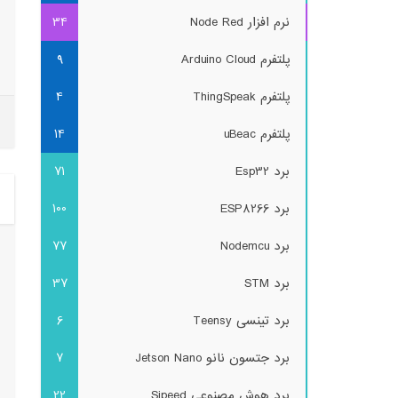
نرم افزار Node Red
34
پلتفرم Arduino Cloud
9
پلتفرم ThingSpeak
4
پلتفرم uBeac
14
برد Esp32
71
برد ESP8266
100
برد Nodemcu
77
برد STM
37
برد تینسی Teensy
6
برد جتسون نانو Jetson Nano
7
برد هوش مصنوعی Sipeed
22