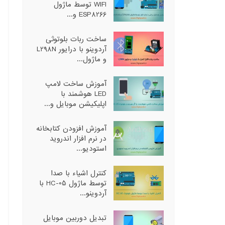
WIFI توسط ماژول
ESP8266 و...
ساخت ربات بلوتوثی
آردوینو با درایور L298N
و ماژول...
آموزش ساخت لامپ
LED هوشمند با
اپلیکیشن موبایل و...
آموزش افزودن کتابخانه
در نرم افزار اندروید
استودیو...
کنترل اشیاء با صدا
توسط ماژول HC-05 با
آردوینو...
تبدیل دوربین موبایل