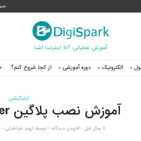
حما
آموزش عملیاتی IoT اینترنت اشیا
ل
الکترونیک
دوره آموزشی
از کجا شروع کنم؟
خ
اپلیکیشن
آموزش نصب پلاگین pepper در اوبونتو
11 سال قبل
افزودن دیدگاه
توسط
اروند طباطبایی