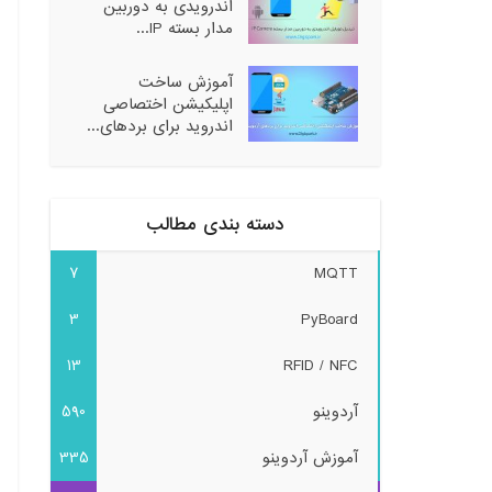
اندرویدی به دوربین
مدار بسته IP...
آموزش ساخت
اپلیکیشن اختصاصی
اندروید برای بردهای...
دسته بندی مطالب
7
MQTT
3
PyBoard
13
RFID / NFC
آردوینو
590
آموزش آردوینو
335